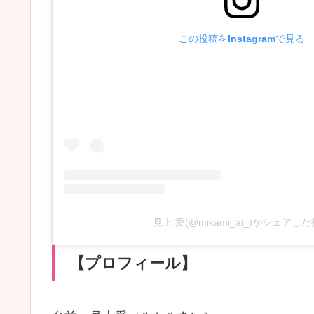
この投稿をInstagramで見る
見上 愛(@mikami_ai_)がシェアし
【プロフィール】