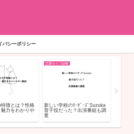
イバシーポリシー
恋愛タイプ診断
恋愛タイプ
の特徴とは？性格
新しい学校のﾘｰﾀﾞｰｽﾞSuzuka
コアラ
・魅力をわかりや
昔子役だった？出演番組も調
グTOP
査
イプを