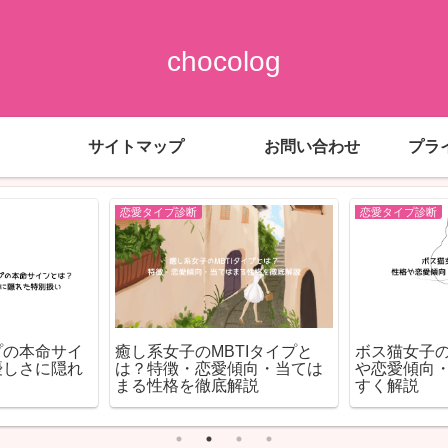
chocolog
サイトマップ
お問い合わせ
プラ
恋愛タイプ診断
恋愛タイプ診断
プの本命サイ
癒し系女子のMBTIタイプと
ボス猫女子
優しさに隠れ
は？特徴・恋愛傾向・当ては
や恋愛傾向
まる性格を徹底解説
すく解説