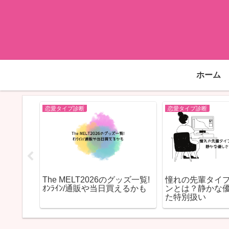
ホーム
恋愛タイプ診断
恋愛タイプ診断
た？親や
The MELT2026のグッズ一覧!
憧れの先輩タイ
風プロフ
ｵﾝﾗｲﾝ/通販や当日買えるかも
ンとは？静かな
た特別扱い