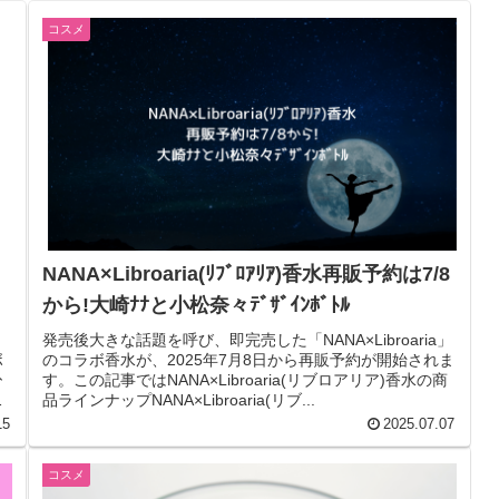
コスメ
NANA×Libroaria(ﾘﾌﾞﾛｱﾘｱ)香水再販予約は7/8
から!大崎ﾅﾅと小松奈々ﾃﾞｻﾞｲﾝﾎﾞﾄﾙ
発売後大きな話題を呼び、即完売した「NANA×Libroaria」
ボ
のコラボ香水が、2025年7月8日から再販予約が開始されま
ひ
す。この記事ではNANA×Libroaria(リブロアリア)香水の商
自
品ラインナップNANA×Libroaria(リブ...
15
2025.07.07
コスメ