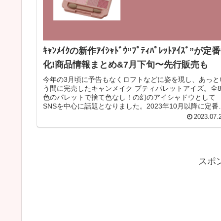
ｷｬﾝﾒｲｸの新作ｱｲｼｬﾄﾞｳ”ﾌﾟﾃｨﾊﾟﾚｯﾄｱｲｽﾞ”が定番
化!商品情報まとめ&7月下旬〜先行販売も
今年の3月頃に予告もなくロフトなどに姿を現し、あっと
う間に完売したキャンメイク プティパレットアイズ。全
色のパレットで捨て色なし！の幻のアイシャドウとして
SNSを中心に話題となりました。2023年10月以降に定番
商品として販売されるこ...
2023.07.
スポ