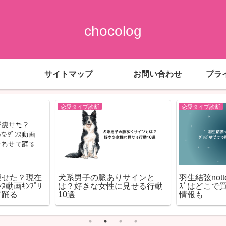
chocolog
サイトマップ
お問い合わせ
プラ
恋愛タイプ診断
恋愛タイプ診断
痩せた？現在
犬系男子の脈ありサインと
羽生結弦notte 
ｽ動画ｷﾝﾌﾟﾘ
は？好きな女性に見せる行動
ｽﾞはどこで買
て踊る
10選
情報も