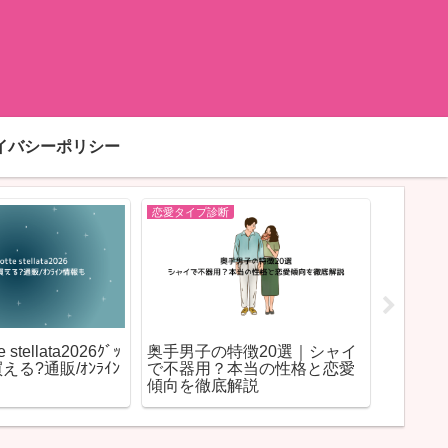
イバシーポリシー
恋愛タイプ診断
恋愛タイプ
stellata2026ｸﾞｯ
奥手男子の特徴20選｜シャイ
スタバ新作
える?通販/ｵﾝﾗｲﾝ
で不器用？本当の性格と恋愛
カロリ
傾向を徹底解説
介！