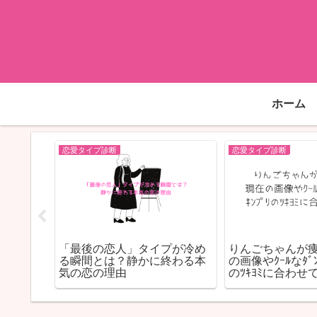
ホーム
恋愛タイプ診断
恋愛タイプ診断
性の特徴
「最後の恋人」タイプが冷め
りんごちゃんが
・選ばれ
る瞬間とは？静かに終わる本
の画像やｸｰﾙなﾀﾞﾝ
気の恋の理由
のﾂｷﾖﾐに合わせ