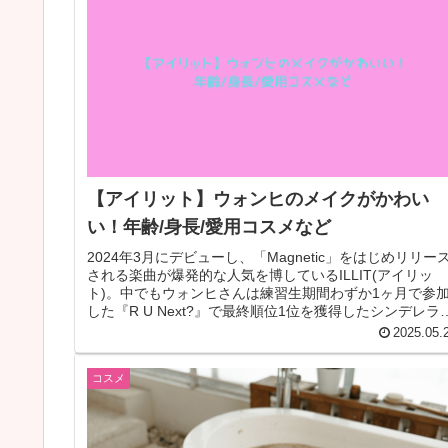
【アイリット】ウォンヒのメイクがかわい
い！年齢/身長/愛用コスメなど
2024年3月にデビューし、「Magnetic」をはじめリリー
される楽曲が爆発的な人気を博しているILLIT(アイリッ
ト)。中でもウォンヒさんは練習生期間わずか1ヶ月で参
した『R U Next?』で最終順位1位を獲得したシンデレラ
ール...
2025.05.
コスメ