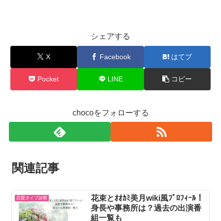
画/
歴
代
シェアする
の
X
Facebook
はてブ
プ
ロ
Pocket
LINE
コピー
グ
ラ
chocoをフォローする
ム
も
関連記事
花束とｵｵｶﾐ美月wiki風ﾌﾟﾛﾌｨｰﾙ！
恋愛タイプ診断
身長や事務所は？過去の出演番
組一覧も