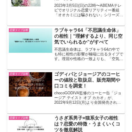
2023年3月5日(日)の22時〜ABEMAテレ
ビでオリジナル恋愛リアリティー番組
「オオカミには騙されない」シリーズの
最新作「花束とオオカミちゃんには騙さ
れない」がスタートします。楽しみです
ね♪この記事では花束とｵｵｶﾐ美月身長や
ラブキャラ64「不思議生命体」
恋愛タイプ診断
事務所は？...
の相性｜“理解するより、同じ空
気でいられるか”がすべて
不思議生命体は、ラブキャラ64の中で
も特に相性の影響が極端に出るタイプで
す。理屈や性格の一致よりも、「空気
感」「自由度」「干渉の少なさ」によっ
て関係の良し悪しが決まります。そのた
め、相性が良い相手とは驚くほど自然に
ゴディバとジョージアのコーヒ
恋愛タイプ診断
長く続きますが、合わない相...
ーの値段と取扱店、販売期間や
口コミを調査！
chocoGODIVA監修のコーヒー缶「ジョ
ージア テイスト オブ カカオ」が、
2022年9月12日(月)より全国発売されま
した。コンビニでファミマ、ローソン、
セブンイレブンなど取扱店も調査しまし
た！ゴディバとジョージアのコーヒーの
うさぎ系男子×猫系女子の相性
恋愛タイプ診断
値段と取...
は？恋愛の特徴・うまくいくコ
ツを徹底解説