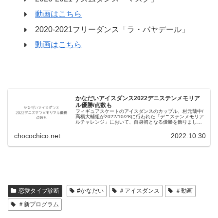
動画はこちら
2020-2021フリーダンス「ラ・バヤデール」
動画はこちら
かなだいアイスダンス2022デニステンメモリア
ル優勝/点数も
フィギュアスケートのアイスダンスのカップル、村元哉中/
高橋大輔組が2022/10/28に行われた「デニステンメモリア
ルチャレンジ」において、自身初となる優勝を飾りまし
た。村元/高橋組にとって、ISU公認国際大会においてのタ
イトルを取得するの...
chocochico.net
2022.10.30
:
か
恋愛タイプ診断
#かなだい
＃アイスダンス
＃動画
な
＃新プログラム
だ