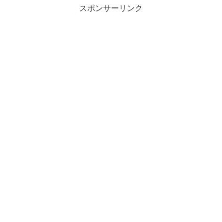
い
スポンサーリンク
2022-
2023
新
プ
ロ
グ
ラ
ム
ア
イ
ス
ダ
ン
ス
動