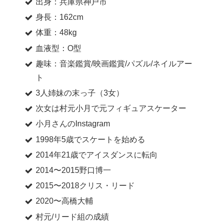
出身：兵庫県神戸市
身長：162cm
体重：48kg
血液型：O型
趣味：音楽鑑賞/映画鑑賞/パズル/ネイルアー
ト
3人姉妹の末っ子（3女）
次女は村元小月で元フィギュアスケーター
小月さんのInstagram
1998年5歳でスケートを始める
2014年21歳でアイスダンスに転向
2014〜2015野口博一
2015〜2018クリス・リード
2020〜高橋大輔
村元/リード組の成績