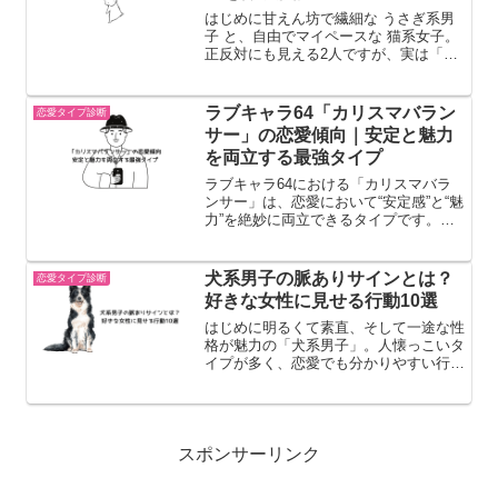
はじめに甘えん坊で繊細な うさぎ系男
子 と、自由でマイペースな 猫系女子。
正反対にも見える2人ですが、実は「ハ
マると最強」と言われる組み合わせで
す。この記事では、うさぎ系男子×猫系
女子の相性・恋愛傾向・長続きのコツを
ラブキャラ64「カリスマバラン
恋愛タイプ診断
詳しく解説します。結論：...
サー」の恋愛傾向｜安定と魅力
を両立する最強タイプ
ラブキャラ64における「カリスマバラ
ンサー」は、恋愛において“安定感”と“魅
力”を絶妙に両立できるタイプです。派
手に目立つわけではないのに、なぜか人
を惹きつける。一緒にいると安心するの
に、どこか特別感もある。そんな「ちょ
犬系男子の脈ありサインとは？
恋愛タイプ診断
うどいい距離感」と「...
好きな女性に見せる行動10選
はじめに明るくて素直、そして一途な性
格が魅力の「犬系男子」。人懐っこいタ
イプが多く、恋愛でも分かりやすい行動
をすることが多いと言われています。し
かし元々フレンドリーな性格のため「た
だ優しいだけ？それとも脈あり？」と迷
ってしまうこともあります...
スポンサーリンク