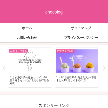
chocolog
ホーム
サイトマップ
お問い合わせ
プライバシーポリシー
恋愛タイプ診断
恋愛タイプ診断
恋
シャ
うさぎ系男子の脈ありサイン10
ｼﾞｪﾗﾋﾟｹ福袋2024買えた人の情報
ラブ
るタ
選！好きな人にだけ見せる行動を
まとめ!穴場サイトやコツ
ン」
解説
出
スポンサーリンク