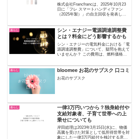
株式会社Francfrancは、2025年10月23
日に「フレ スマートハンディファン
（2025年製）」の自主回収を発表しま
した。この記事では、対象商品の確認方
法や所有者が返金を受けるための方法を
紹介します。【フランフランの自主回
シン・エナジー電源調達調整費
暮らし
収】「フレ...
とは？料金にどう影響するかも
シン・エナジーの電気料金における「電
源調達調整費」について、疑問を抱えて
いませんか？ この費用は、燃料価格の
変動などによって電力会社が電気を調達
するコストが変化することを受け、電気
料金に反映される仕組みです。つまり、
bloomee お花のサブスク 口コミ
暮らし
原油価格やLNG価格の上...
お花のサブスク
一律3万円いつから？独身給付や
暮らし
支給対象者、子育て世帯への上
乗せについても
岸田総理は2023年3月15日(水)に、物価
高騰を受けた対策として低所得世帯を対
象にした一律3万円給付を検討する意向