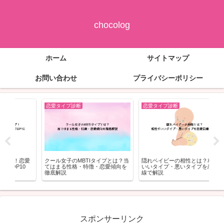
chocolog
ホーム
サイトマップ
お問い合わせ
プライバシーポリシー
恋愛タイプ診断
恋愛タイプ診断
恋
？当
隠れベイビーの相性とは？相性が
ちいかわ×ｱﾍﾞｲﾙが7/12発売!ﾂｲﾝﾏｰ
新し
を
いいタイプ・悪いタイプを恋愛目
ｶｰやﾍﾟｯﾄﾎﾞﾄﾙﾎﾙﾀﾞｰなど
る?
線で解説
スポンサーリンク