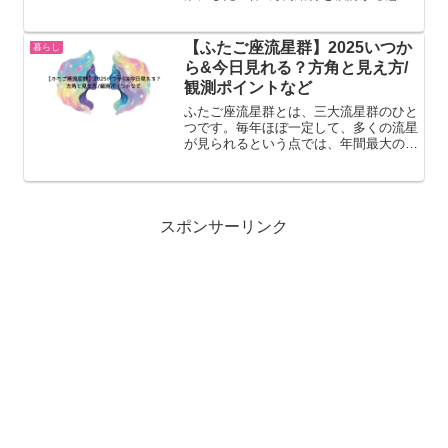
を示しました。2022年11月より低所得
世帯(住民税非課税世帯)への5万円給付
「電力・ガス・食料品等価格高騰緊急支
【ふたご座流星群】2025いつか
暮らし
援給付金」...
ら&今日見れる？方角と見え方/
観測ポイントなど
ふたご座流星群とは、三大流星群のひと
つです。毎年ほぼ一定して、多くの流星
が見られるという点では、年間最大の流
星群と言えます。条件の良いときに熟練
した観測者が観測すると、1時間に100
個程度の流星を数えることは珍しくない
のだとか。今回は【ふた...
スポンサーリンク