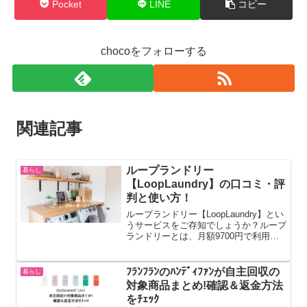
Pocket
LINE
コピー
chocoをフォローする
関連記事
ループランドリー
暮らし
【LoopLaundry】の口コミ・評
判と使い方！
ループランドリー【LoopLaundry】とい
うサービスをご存知でしょうか？ループ
ランドリーとは、月額9700円で利用で
きるサブスク型宅配クリーニングサービ
スです。定額制で様々な衣類を詰めたい
だけ詰められるため、とても便利で効率
ﾌﾗﾝﾌﾗﾝのﾊﾝﾃﾞｨﾌｧﾝが自主回収の
暮らし
的♪今回は、...
対象商品まとめ!確認＆返金方法
をﾁｪｯｸ