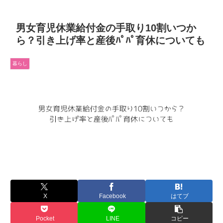
男女育児休業給付金の手取り10割いつか
ら？引き上げ率と産後ﾊﾟﾊﾟ育休についても
暮らし
X
Facebook
はてブ
Pocket
LINE
コピー