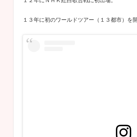
１２年にＮＨＫ紅白歌合戦に初出場。
１３年に初のワールドツアー（１３都市）を