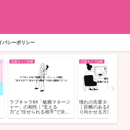
イバシーポリシー
恋愛タイプ診断
恋愛タイプ
ﾍﾟｱ】可愛くてお
ラブキャラ64「ロマンスマジ
ちゃっ
してる&結婚相手
シャン」の落とし方｜恋の魔
愛傾向
法を“自分に向けさせる”方法
格の恋