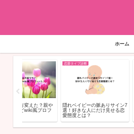
ホーム
恋愛タイプ診断
恋愛タイプ診断
方｜距離
ラブキャラ64「敏腕マネージ
憧れの先輩タイ
かせる正
ャー」の相性｜“支える
｜距離のある相
力”と“任せられる相手”で決ま
り向かせる方法
る最強バランス