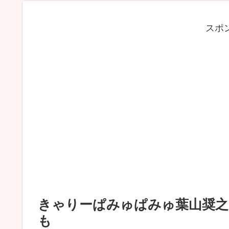
スポ
きゃりーぱみゅぱみゅ葉山奨之
も