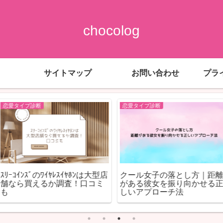
chocolog
サイトマップ
お問い合わせ
プラ
恋愛タイプ診断
恋愛タイプ診断
プの落とし方
スタバ福袋2024繰り上げ抽選
【りくりゅう
手を自然に振
や当選ある？当選確率や倍率
似合い!結婚
なども
は？