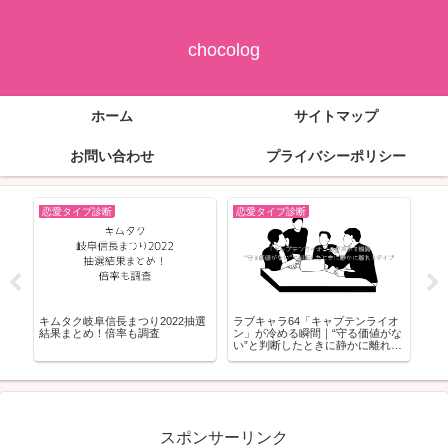
chocolog
ホーム
サイトマップ
お問い合わせ
プライバシーポリシー
恋愛タイプ診断
恋愛タイプ診断
恋
？
キムタク岐阜信長まつり2022抽選
ラブキャラ64「キャプテンライオ
隠れ
心
結果まとめ！倍率も調査
ン」が冷める瞬間｜“守る価値がな
グ！
い”と判断したときに静かに離れる
タイプ
スポンサーリンク