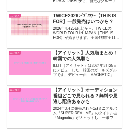
BLACK LABELから、新たなグループが
デビューします。IILIT(アイリット)離脱
メンバーのヨンソや、新世界グループの
チョン・ユギョン会長の長女アニーな...
TWICE2026ﾗｲﾌﾞ/ﾂｱｰ【THIS IS
エンタメ
FOR】一般発売はいつから？
2026年4月25日(土)から、TWICEの
WORLD TOUR IN JAPAN【THIS IS
FOR】が始まります。全国4都市全11公
演です。このページではTWICE2026ﾗｲ
ﾌﾞ/ﾂｱｰ【THIS IS FOR】チケット一般発
売は...
【アイリット】人気順まとめ！
エンタメ
韓国での人気順も
ILLIT（アイリット）は2024年3月25日
にデビューした、韓国のガールズグルー
プです。デビュー曲「MAGNETIC」は
これまでのK-popのイメージを覆すコン
セプトで、リリースされてから瞬く間に
話題となりました。2024年の紅白歌合
【アイリット】オーディション
エンタメ
戦に...
番組どこで見られる？無料や見
逃し配信あるかも
2024年3月に発売された1stミニアルバ
ム『SUPER REAL ME』のタイトル曲
「Magnetic」が大ヒットし、一躍ワー
ルドワイドな人気を集めたYUNAH（ユ
ナ）、MINJU（ミンジュ）、