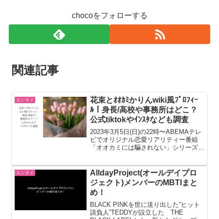
chocoをフォローする
関連記事
花束とｵｵｶﾐかりんwiki風ﾌﾟﾛﾌｨｰ
エンタメ
ﾙ！身長/高校や事務所はどこ？
公式tiktokやｲﾝｽﾀなども調査
2023年3月5日(日)の22時〜ABEMAテレ
ビでオリジナル恋愛リアリティー番組
「オオカミには騙されない」シリーズの
最新作「花束とオオカミちゃんには騙さ
れない」がスタートします。楽しみです
ね♪この記事では花束とｵｵｶﾐかりん身長/
AlldayProject(オールデイプロ
エンタメ
高校や事...
ジェクト)メンバーのMBTIまと
め！
BLACK PINKを世に送り出した”ヒット
請負人”TEDDYが設立した THE