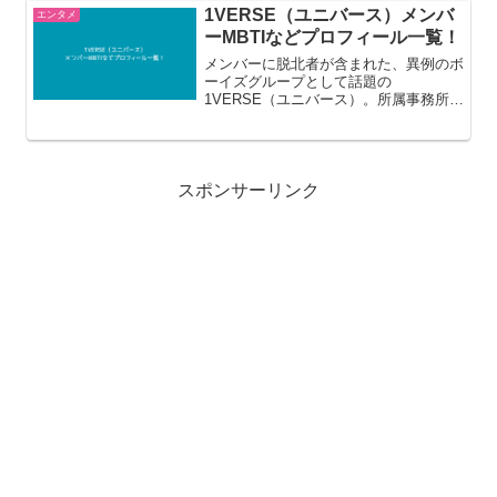
MOKA（モカ）、WONHEE（ウォン
1VERSE（ユニバース）メンバ
エンタメ
ヒ）、...
ーMBTIなどプロフィール一覧！
メンバーに脱北者が含まれた、異例のボ
ーイズグループとして話題の
1VERSE（ユニバース）。所属事務所の
Singing Beetleから、2025年7月18日に
デビューします。この記事では、
1VERSE（ユニバース）メンバープロフ
ィール1VE...
スポンサーリンク