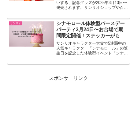
いする、記念グッズが2025年3月13日〜
発売されます。サンリオショップや百貨
店のサンリオコーナー、オンラインショ
ップなどで購入が可能です。choco最近
サンリオ関連の商品が増えてて嬉しい♪
シナモロール体験型バースデー
サンリオ
この記事ではい...
パーティ3月24日〜お台場で期
間限定開催！ステッカーがもら
える！
サンリオキャラクター大賞で5連覇中の
人気キャラクター「シナモロール」の誕
生日を記念した体験型イベント「シナモ
ロール バースデーパーティにいかなく
ちゃ！」が、アクアシティお台場3Fア
クアアリーナにて期間限定で開催されま
す。3月6日に誕生日を迎...
スポンサーリンク