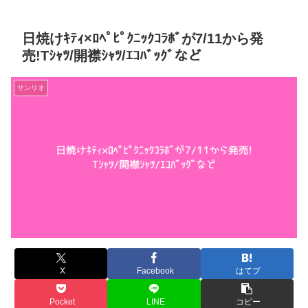
日焼けｷﾃｨ×ﾛﾍﾟﾋﾟｸﾆｯｸｺﾗﾎﾞが7/11から発
売!Tｼｬﾂ/開襟ｼｬﾂ/ｴｺﾊﾞｯｸﾞなど
サンリオ
X
Facebook
はてブ
Pocket
LINE
コピー