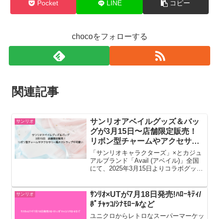
Pocket
LINE
コピー
chocoをフォローする
関連記事
サンリオアベイルグッズ＆バッ
サンリオ
グが3月15日〜店舗限定販売！
リボン型チャームやアクセサリ
ー風のストラップが可愛い
「サンリオキャラクターズ」×とカジュ
アルブランド「Avail (アベイル)」全国
にて、2025年3月15日よりコラボグッズ
が発売されます。ハローキティ、シナモ
ロール、クロミらをデザインしたバッグ
類などがラインナップ!リボン付きのチ
ｻﾝﾘｵ×UTが7月18日発売!ﾊﾛｰｷﾃｨ/
サンリオ
ャームや華...
ﾎﾟﾁｬｯｺ/ｼﾅﾓﾛｰﾙなど
ユニクロからレトロなスーパーマーケッ