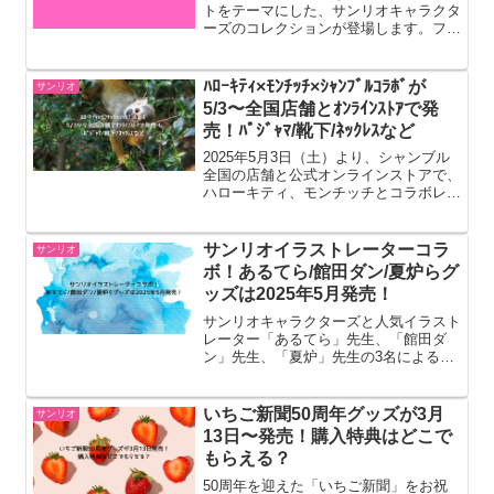
トをテーマにした、サンリオキャラクタ
ーズのコレクションが登場します。フー
ドやグロッサリーのパッケージや、キャ
ラクターたちがショッパーにあしらわれ
たデザインのかわいいコレクションで
ﾊﾛｰｷﾃｨ×ﾓﾝﾁｯﾁ×ｼｬﾝﾌﾞﾙｺﾗﾎﾞが
サンリオ
す。この記事ではサンリオ×...
5/3〜全国店舗とｵﾝﾗｲﾝｽﾄｱで発
売！ﾊﾟｼﾞｬﾏ/靴下/ﾈｯｸﾚｽなど
2025年5月3日（土）より、シャンブル
全国の店舗と公式オンラインストアで、
ハローキティ、モンチッチとコラボレー
ションした商品が発売されます。この記
事ではハローキティ×モンチッチ×シャ
ンブルコラボ商品ラインナップなどにつ
サンリオイラストレーターコラ
サンリオ
いてまとめました。ハ...
ボ！あるてら/館田ダン/夏炉らグ
ッズは2025年5月発売！
サンリオキャラクターズと人気イラスト
レーター「あるてら」先生、「館田ダ
ン」先生、「夏炉」先生の3名によるコ
ラボ展覧会「KAWAII ART
CROSSING」先行販売グッズがアニス
トに登場します。「サンリオ×女の子」
いちご新聞50周年グッズが3月
サンリオ
のキュートなコラボイラス...
13日〜発売！購入特典はどこで
もらえる？
50周年を迎えた「いちご新聞」をお祝