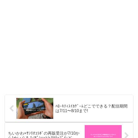
ﾊﾛｰｷﾃｨｽｲｶｹﾞｰﾑどこでできる？配信期間
は7/11〜8/10まで!
ちいかわ×ｻﾝﾘｵｺﾗﾎﾞの再販受注が7/10か
ら!ぬいぐるみ/ﾎﾟｼｪｯﾄ/ﾍｱｸﾘｯﾌﾟなど