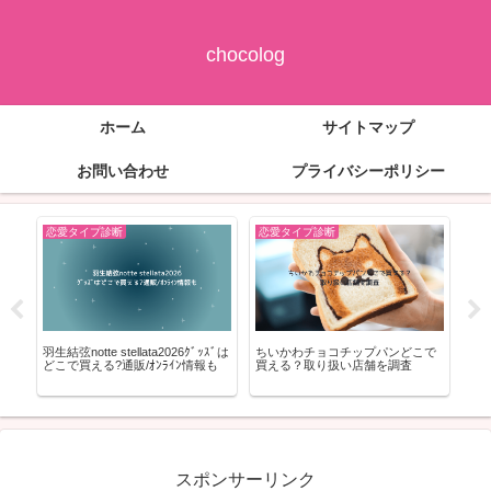
chocolog
ホーム
サイトマップ
お問い合わせ
プライバシーポリシー
恋愛タイプ診断
恋愛タイプ診断
恋
の予
羽生結弦notte stellata2026ｸﾞｯｽﾞは
ちいかわチョコチップパンどこで
ﾐｽ
どこで買える?通販/ｵﾝﾗｲﾝ情報も
買える？取り扱い店舗を調査
払い
も
スポンサーリンク