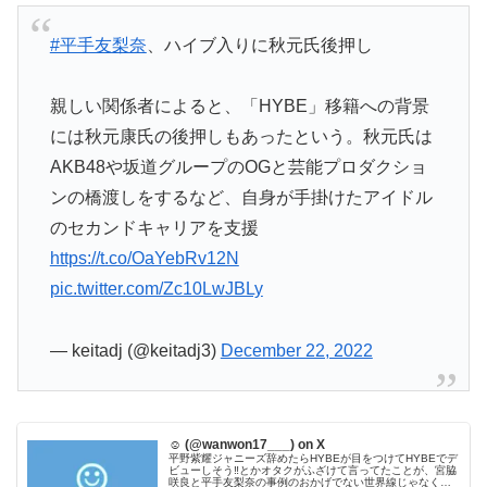
#平手友梨奈
、ハイブ入りに秋元氏後押し
親しい関係者によると、「HYBE」移籍への背景
には秋元康氏の後押しもあったという。秋元氏は
AKB48や坂道グループのOGと芸能プロダクショ
ンの橋渡しをするなど、自身が手掛けたアイドル
のセカンドキャリアを支援
https://t.co/OaYebRv12N
pic.twitter.com/Zc10LwJBLy
— keitadj (@keitadj3)
December 22, 2022
☺︎ (@wanwon17___) on X
平野紫耀ジャニーズ辞めたらHYBEが目をつけてHYBEでデ
ビューしそう‼️とかオタクがふざけて言ってたことが、宮脇
咲良と平手友梨奈の事例のおかげでない世界線じゃなくな