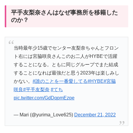
平手友梨奈さんはなぜ事務所を移籍した
のか？
当時最年少15歳でセンター友梨奈ちゃんとフロン
ト右には宮脇咲良さんこのお二人がHYBEで活躍
することになる。ともに同じグループでまた結成
することになれば最強だと思う2023年は楽しみし
かない。
#誰のことを一番愛してる
#HYBE
#宮脇
咲良
#平手友梨奈
#てち
pic.twitter.com/GdDqpmEzpe
— Mari (@yurima_Love625)
December 21, 2022