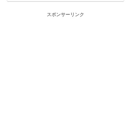
動いています。ただしその嫉妬は、感情
をぶつける形ではなく、“...
スポンサーリンク