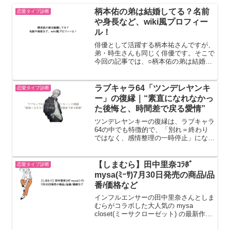
柄本佑の弟は結婚してる？名前
恋愛タイプ診断
や身長など、wiki風プロフィー
ル！
俳優として活躍する柄本祐さんですが、
弟・時生さんも同じく俳優です。そこで
今回の記事では、○柄本佑の弟は結婚し
てる？○柄本佑の弟の名前や身長などに
ついてご紹介します。柄本佑の弟の名前
や身長など、wiki風プロフィール！柄本
ラブキャラ64「ツンデレヤンキ
恋愛タイプ診断
祐さんの弟・柄本時生...
ー」の復縁｜“素直になれなかっ
た後悔と、時間差で戻る愛情”
ツンデレヤンキーの復縁は、ラブキャラ
64の中でも特徴的で、「別れ＝終わり
ではなく、感情整理の一時停止」になり
やすいタイプです。そのため、完全に冷
めて終わるというより、時間を置いてか
ら再接近する“遅れて戻る恋愛”になりや
【しまむら】田中里奈ｺﾗﾎﾞ
恋愛タイプ診断
すい傾向があります。 ...
mysa(ﾐｰｻ)7月30日発売の商品/品
番/価格など
インフルエンサーの田中里奈さんとしま
むらがコラボした大人気の mysa
closet(ミーサクローゼット) の最新作
が、2025年7月30日から発売されます。