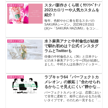
今回は、オシャレのベースになるベーシ
ックアイテム多めのコレクションとなっ
スタバ新作さくら咲くｻｸﾌﾗﾍﾟﾁｰﾉ
恋愛タイプ診断
ています。...
2023カロリーや人気カスタムを
紹介！
毎年、色鮮やかに春を彩るスタバの
SAKURAシーズン。2023年2月15日
(水)〜「SAKURA HAZUMU」をコンセ
プトに、「さくら咲くサクフラペチー
ノ」が登場します。今回は、スタバ新作
さくら咲くｻｸﾌﾗﾍﾟﾁｰﾉ2023カロリースタ
水卜麻美アナと中村倫也が結婚
恋愛タイプ診断
バ...
で馴れ初めは？公式インスタグ
ラムとTwitterも
俳優の中村倫也さん（36）と日本テレ
ビの水卜麻美アナウンサー(35)が結婚し
ました。中村さんは自身のツイッター
で、水卜アナは自身のインスタグラムで
発表しました。中村倫也さんのTwitter水
卜麻美アナのInstagramchocoおめでと
ラブキャラ64「パーフェクトカ
恋愛タイプ診断
う...
メレオン」の嫉妬｜“合わせられ
るからこそ見えにくい”静かな独
占欲
パーフェクトカメレオンは、恋愛におい
て非常に柔軟で、相手に合わせる力が高
いタイプです。そのため一見すると「嫉
妬しなさそう」「余裕がある」と思われ
がちですが、実際にはしっかりと感情は