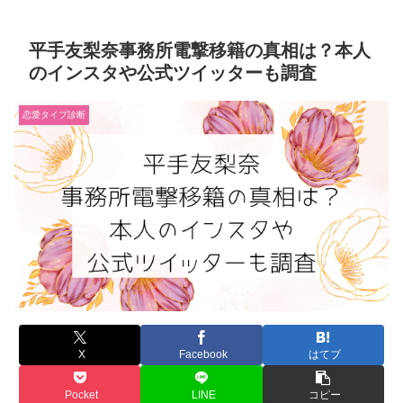
平手友梨奈事務所電撃移籍の真相は？本人
のインスタや公式ツイッターも調査
恋愛タイプ診断
X
Facebook
はてブ
Pocket
LINE
コピー