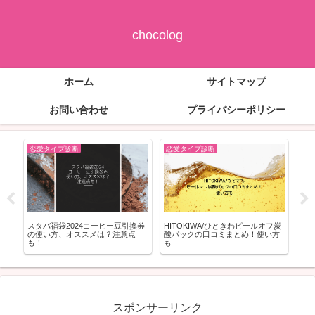
chocolog
ホーム
サイトマップ
お問い合わせ
プライバシーポリシー
恋愛タイプ診断
恋愛タイプ診断
恋
ょ
スタバ福袋2024コーヒー豆引換券
HITOKIWA/ひときわピールオフ炭
天然
ﾞﾀ
の使い方、オススメは？注意点
酸パックの口コミまとめ！使い方
愛
も！
も
解
スポンサーリンク