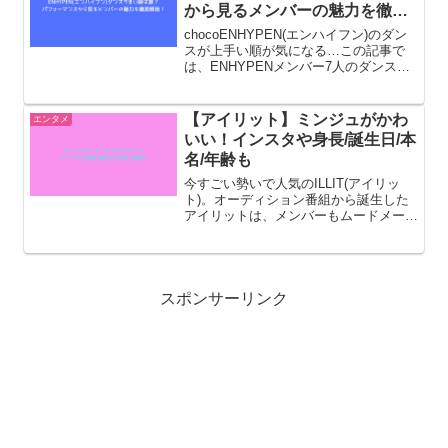
から見るメンバーの魅力を徹底
解剖！
chocoENHYPEN(エンハイフン)のダン
スが上手い順が気になる…この記事で
は、ENHYPENメンバー7人のダンスの
実力を徹底比較！誰が1番ダンスが上手
いのか、ランキング形式で紹介します。
さらに、各メンバーのダンスの特徴や魅
【アイリット】ミンジュがかわ
エンタメ
力、おすすめ...
いい！インスタや身長/誕生日/本
名/年齢も
今すごい勢いで人気のILLIT(アイリッ
ト)。オーディション番組から誕生した
アイリットは、メンバーもムードメーカ
ーで明るいユナさん、アイリットのお母
さんと言われている面倒見の良いモカさ
んなど人間性の良さが全面に出ている感
じがします。中でもミ...
スポンサーリンク