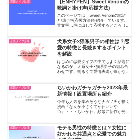
バランスが取りやすい組み合わせ。
【ENHYPEN】Sweet Venomの
恋愛タイプ診断
ISTJ（管理者）・誠実・駆け...
歌詞と掛け声(応援方法)
このページでは、Sweet Venomの歌詞
と掛け声(応援方法)を紹介しています。
青文字…声に出して応援するところ（掛
け声）【ENHYPEN】Sweet Venomの歌
詞と掛け声(応援方法)( Yeah )( Uh huh
)1, 2, 3...
犬系女子×猫系男子の相性は？恋
恋愛タイプ診断
愛の特徴と長続きするポイント
を解説
はじめに恋愛タイプの中でもよく話題に
なるのが、犬系女子×猫系男子の組み合
わせです。明るくて愛情表現が豊かな犬
系女子と、クールでマイペースな猫系男
子。正反対の性格ですが、実は相性が良
いカップルになりやすいと言われていま
ちいかわガチャガチャ2023年最
恋愛タイプ診断
す。この記事では犬系女子...
新情報！設置場所も紹介
今年も人気を集めそうなナガノ氏が描く
漫画「なんか小さくてかわいいや
つ」・・・ちいかわ。頻繁に新作が発表
されるガチャガチャはちい活の楽しみの
一つ。ここでは、2023年1月〜12月の販
売されるちいかわガチャガチャの情報と
モテる男性の特徴とは？女性に
恋愛タイプ診断
設置場所についてまとめて...
好かれる共通点と恋愛での魅力