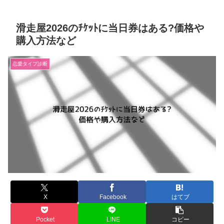
滑走屋2026のﾁｹｯﾄに当日券はある?価格や
購入方法など
恋愛タイプ診断
X
Facebook
はてブ
Pocket
LINE
コピー