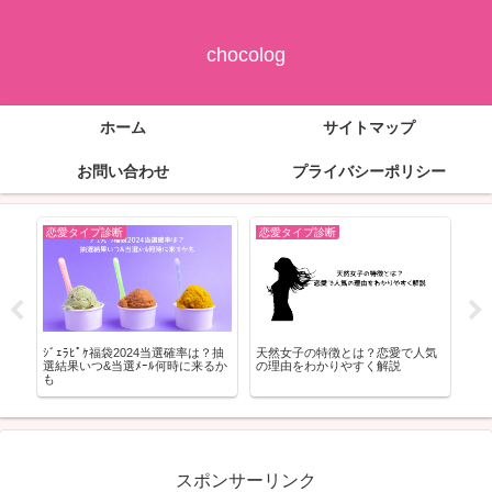
chocolog
ホーム
サイトマップ
お問い合わせ
プライバシーポリシー
恋愛タイプ診断
恋愛タイプ診断
恋
ンサ
ｼﾞｪﾗﾋﾟｹ福袋2024当選確率は？抽
天然女子の特徴とは？恋愛で人気
ｼﾙﾊ
確
選結果いつ&当選ﾒｰﾙ何時に来るか
の理由をわかりやすく解説
とめ
も
スポンサーリンク