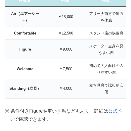
席種名
料金
特徴
Air（エアーシー
アリーナ前方で迫力
￥15,000
ト）
を体感
Comfortable
￥12,500
スタンド席の快適席
スケーター全身を見
Figure
￥9,000
やすい席
初めての人向けの入
Welcome
￥7,500
りやすい席
立ち見席で比較的安
Standing（立見）
￥4,000
価
※ 条件付きFigureや車いす席などもあり。詳細は
公式ペ
ージ
で確認できます。