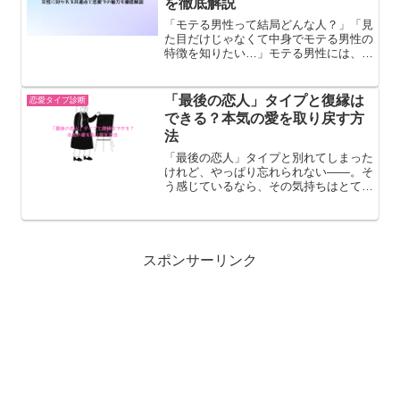
を徹底解説
「モテる男性って結局どんな人？」「見
た目だけじゃなくて中身でモテる男性の
特徴を知りたい…」モテる男性には、外
見だけでなく“共通する内面や行動パタ
ーン”があります。この記事では、モテ
る男性の特徴・恋愛傾向・女性に好かれ
「最後の恋人」タイプと復縁は
恋愛タイプ診断
る理由を徹底解説します。...
できる？本気の愛を取り戻す方
法
「最後の恋人」タイプと別れてしまった
けれど、やっぱり忘れられない――。そ
う感じているなら、その気持ちはとても
自然です。なぜならこのタイプは、一度
深く愛した相手を簡単に忘れることがで
きないからです。ただし同時に、中途半
端な気持ちでは絶対に戻ら...
スポンサーリンク