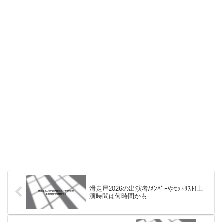
滑走屋2026の出演者/ﾒﾝﾊﾞｰやｾｯﾄﾘｽﾄ!上
演時間は何時間かも