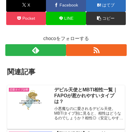
X
Facebook
はてブ
Pocket
LINE
コピー
chocoをフォローする
関連記事
デビル天使とMBTI相性一覧｜
恋愛タイプ診断
FAPOが惹かれやすいタイプ
は？
小悪魔なのに愛されるデビル天使。
MBTIタイプ別に見ると、相性はどうな
るのでしょうか？相性◎（安定しやす
い）INTJ（建築家）・冷静で振り回さ
れない・デビル天使の感情に流されない