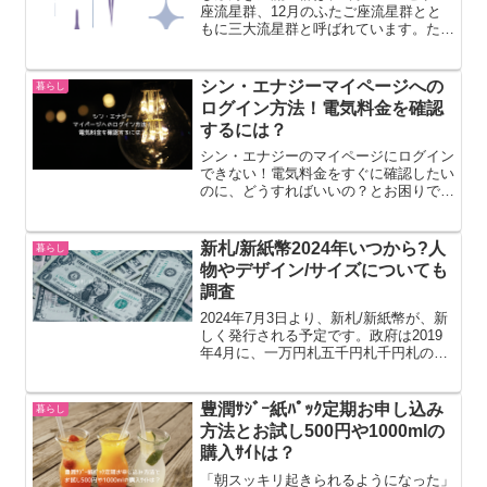
座流星群、12月のふたご座流星群とと
もに三大流星群と呼ばれています。ただ
し、毎年安定して多くの流星が出現する
ペルセウス座流星群やふたご座流星群と
比べると、しぶんぎ座流星群は、活動が
シン・エナジーマイページへの
暮らし
活発な期間が短いことや、...
ログイン方法！電気料金を確認
するには？
シン・エナジーのマイページにログイン
できない！電気料金をすぐに確認したい
のに、どうすればいいの？とお困りでは
ありませんか？ このページでは、そん
なあなたの疑問を解決します。シン・エ
ナジーのマイページへのログイン方法
新札/新紙幣2024年いつから?人
暮らし
を、図解入りで分かりやすく...
物やデザイン/サイズについても
調査
2024年7月3日より、新札/新紙幣が、新
しく発行される予定です。政府は2019
年4月に、一万円札五千円札千円札のデ
ザインを新しくすると発表しました。今
まで慣れ親しんでいたデザインの紙幣と
お別れするのは、寂しいですよね。この
豊潤ｻｼﾞｰ紙ﾊﾟｯｸ定期お申し込み
暮らし
記事では新札/新...
方法とお試し500円や1000mlの
購入ｻｲﾄは？
「朝スッキリ起きられるようになった」