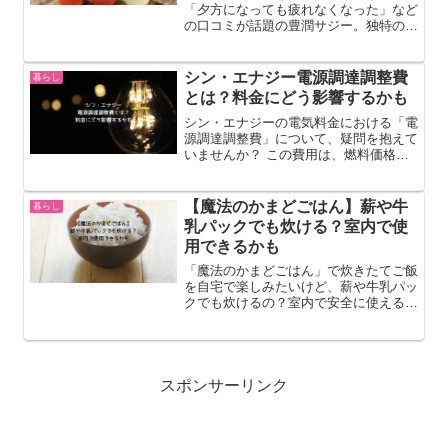
「夕方になっても疲れなくなった」など
の口コミが話題の豊潤サジー。独特の風
味があるので、「原液で飲める」という
方と「そのままだとちょっと…」という
方に分かれるようです。この記事では豊
シン・エナジー電源調達調整費
暮らし
潤ｻｼﾞｰ紙ﾊﾟｯｸ定期...
とは？料金にどう影響するかも
シン・エナジーの電気料金における「電
源調達調整費」について、疑問を抱えて
いませんか？ この費用は、燃料価格の
変動などによって電力会社が電気を調達
するコストが変化することを受け、電気
料金に反映される仕組みです。つまり、
【魔法のかまどごはん】薪や牛
暮らし
原油価格やLNG価格の上...
乳パックでも炊ける？室内で使
用できるかも
「魔法のかまどごはん」で炊きたてご飯
を自宅で楽しみたいけど、薪や牛乳パッ
クでも炊けるの？室内で安全に使える
の？と疑問に思っていませんか？この記
事では、そんなあなたの疑問を解消しま
す。魔法のかまどごはんの燃料として薪
や牛乳パックを使用できるの...
スポンサーリンク