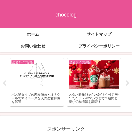
chocolog
ホーム
サイトマップ
お問い合わせ
プライバシーポリシー
恋愛タイプ診断
恋愛タイプ診断
恋
ボス猫タイプの恋愛傾向とは？ク
スタバ新作ｽﾄﾛﾍﾞﾘｰ&ﾍﾞﾙﾍﾞｯﾄﾌﾞﾗｳ
ラブ
の
ールでマイペースな人の恋愛特徴
ﾆｰﾌﾗﾍﾟﾁｰﾉ2022いつまで？期間と
ン」
を解説
売り切れ情報を調査！
に向
スポンサーリンク