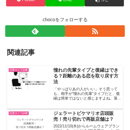
実
態
chocoをフォローする
関連記事
憧れの先輩タイプと復縁はでき
恋愛タイプ診断
る？距離のある恋を取り戻す方
法
「やっぱりあの人がいい」そう思って
も、相手が“憧れの先輩”タイプだと、復
縁は簡単ではないと感じますよね。落ち
着いていて理性的、そして感情をあまり
表に出さないこのタイプ。だからこそ一
度離れると、「もう戻れないのでは」と
ジェラートピケマリオ店頭販
恋愛タイプ診断
不安になる人も多いはずで...
売！売り切れで再販店舗は？
2022/11/10(木)からルームウェアブラン