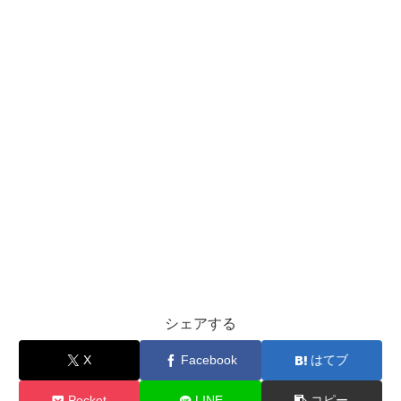
合
は
何％？
意
外
と
少
な
い
目
立
ち
タ
シェアする
イ
X
Facebook
はてブ
プ
の
Pocket
LINE
コピー