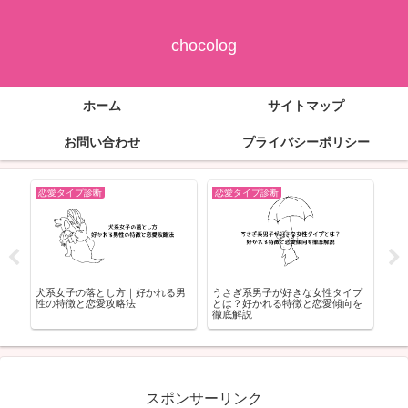
chocolog
ホーム
サイトマップ
お問い合わせ
プライバシーポリシー
恋愛タイプ診断
恋愛タイプ診断
恋
や会
犬系女子の落とし方｜好かれる男
うさぎ系男子が好きな女性タイプ
アク
も
性の特徴と恋愛攻略法
とは？好かれる特徴と恋愛傾向を
く
徹底解説
スポンサーリンク