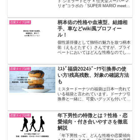
ド”ジェラートピケ”×”任天堂スーパーマ
リオ”コラボの「SUPER MARIO meet
GELATO PIQUE」第3弾が発売されまし
た。”ハッピーマリオホームコレクショ
ン（ジェラピケマリオ...
柄本佑の性格や血液型、結婚相
恋愛タイプ診断
手、車などwiki風プロフィー
ル！
個性派俳優として独特の魅力を放つ柄本
佑（えもとたすく）さんですが、プライ
ベートにおいてはどんな性格なのでしょ
うか？ そこで今回は、柄本佑さんの性
格や血液型、さらには結婚相手や車な
ど、気になるプロフィールについて調べ
ﾐｽﾄﾞ福袋2024ﾄﾞｰﾅﾂ引換券の使
恋愛タイプ診断
てみました。 chocoぜ...
い方!残高残数、対象の確認方法
も
ミスタードーナツの福袋は日本一売れて
いる福袋と言われています。ドーナツ引
換券と一緒に、可愛いグッズも付いてき
て、とってもお得なんです。この記事で
はﾐｽﾄﾞ福袋2024ﾄﾞｰﾅﾂ引換券の使い方!ﾐ
ｽﾄﾞ福袋2024ﾄﾞｰﾅﾂ引換券の残高残数
年下男性の特徴とは？性格・恋
恋愛タイプ診断
の...
愛傾向・付き合いやすさを徹底
解説
「年下男性って、どんな性格や恋愛傾向