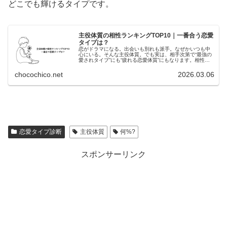
どこでも輝けるタイプです。
主役体質の相性ランキングTOP10｜一番合う恋愛
タイプは？
恋がドラマになる。出会いも別れも派手。なぜかいつも中
心にいる。そんな主役体質。でも実は、相手次第で“最強の
愛されタイプ”にも“疲れる恋愛体質”にもなります。相性ラ
ンキングを発表します。🥇第1位：LARE（カリスマバラン
サー）◎ 落ち着きと知...
chocochico.net
2026.03.06
:
主
恋愛タイプ診断
主役体質
何%?
役
体
スポンサーリンク
質
の
人
口
割