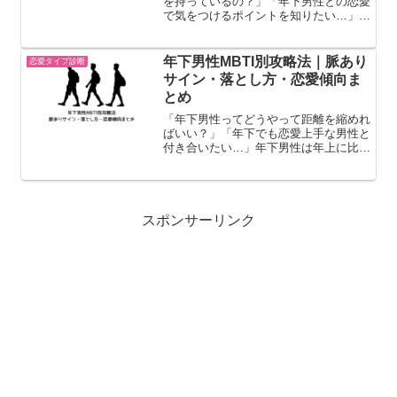
を持っているの？」「年下男性との恋愛
で気をつけるポイントを知りたい…」年
下男性は年上と比べると素直で感情表現
が分かりやすい反面、性格や経験によっ
て付き合いやすさや接し方が変わりま
年下男性MBTI別攻略法｜脈あり
恋愛タイプ診断
す。この記事では、年下男性...
サイン・落とし方・恋愛傾向ま
とめ
「年下男性ってどうやって距離を縮めれ
ばいい？」「年下でも恋愛上手な男性と
付き合いたい…」年下男性は年上に比べ
て行動や感情の出し方が分かりやすい一
方、性格タイプによって恋愛アプローチ
の方法は変わります。この記事では、年
下男性のMBTI別に「脈...
スポンサーリンク