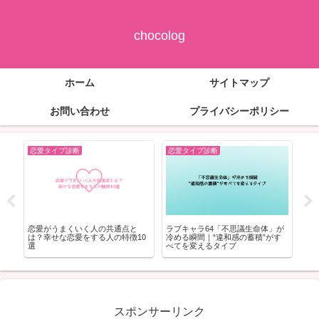
chocolog
ホーム
サイトマップ
お問い合わせ
プライバシーポリシー
恋愛タイプ診断
恋愛タイプ診断
恋
14
恋愛がうまくいく人の共通点と
ラブキャラ64「不思議生命体」が
スタ
含めた
は？幸せな恋愛をする人の特徴10
冷める瞬間｜“違和感の蓄積”がす
の
選
べてを変えるタイプ
も
スポンサーリンク