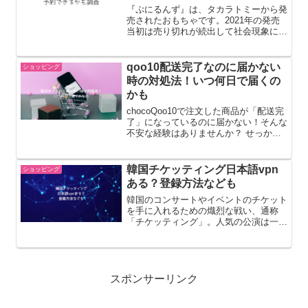
『ぷにるんず』は、タカラトミーから発
売されたおもちゃです。2021年の発売
当初は売り切れが続出して社会現象にな
りましたね。「ぷにるんず」と呼ばれる
小型のキャラクターをお世話して成長さ
せる育成ゲームです。玩具に設けられた
qoo10配送完了なのに届かない
ショッピング
穴に指を入れると、液晶...
時の対処法！いつ何日で届くの
かも
chocoQoo10で注文した商品が「配送完
了」になっているのに届かない！そんな
不安な経験はありませんか？ せっかく
楽しみにしていた商品が届かないと、本
当に困ってしまいますよね。このページ
では、Qoo10で「配送完了」表示なのに
韓国チケッティング日本語vpn
ショッピング
商品が届かな...
ある？登録方法なども
韓国のコンサートやイベントのチケット
を手に入れるための熾烈な戦い、通称
「チケッティング」。人気の公演は一瞬
で売り切れてしまうため、少しでも有利
に戦いたいと考える方も多いのではない
でしょうか。そこで注目されるのが
VPN接続です。韓国のサーバー...
スポンサーリンク