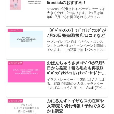
firestickのおすすめ！
amazonで開催されるバーゲンセールは
大きく分けて2つあります。1つ目は毎
年6～7月ごろに開催されるプライム
（有料）会員限定の「プライムデー」
で、2つ目は毎年11月下旬に開催され、
一般会員でも誰でも参加できる「ブラッ
【ﾊﾟﾍﾟｯﾄｽﾝｽﾝ】ｾﾌﾞﾝｲﾚﾌﾞﾝｺﾗﾎﾞが
ショッピング
クフライデー」です。こ...
7月30日発売!取扱店/口コミなど
セブンイレブンでは『パペットスンス
ン』とコラボしたキャンペーンを開催し
ています。この記事では【パペットスン
スン】セブンイレブンコラボ取扱い店舗
や口コミなどについてまとめました。
【パペットスンスン】セブンイレブンコ
おぱんちゅうさぎ×ｱﾍﾞｲﾙが7月5
ショッピング
ラボ取扱い店舗や口コミ発売日...
日から発売！着る毛布も再販!ｽ
ﾊﾟﾊﾞｯｸﾞ/ｻｳﾅﾊｯﾄ/ﾏｲﾅﾝﾊﾞｰｶｰﾄﾞｹｰｽ
など
イラストレーター・可哀想に! さんによ
る、SNSで話題の大人気キャラクター
「おぱんちゅうさぎ」× 「Avail (アベイ
ル)」全国で、2025年7月5日よりコラボ
グッズが発売されます。この記事ではお
ぱんちゅうさぎ×アベイル商品ラインナ
ぷにるんずトイザらスの在庫や
ショッピング
ップな...
入荷/売り切れ情報！予約できる
かも調査