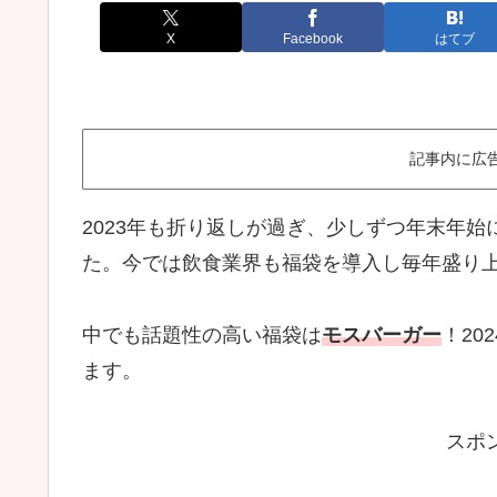
X
Facebook
はてブ
記事内に広
2023年も折り返しが過ぎ、少しずつ年末年
た。今では飲食業界も福袋を導入し毎年盛り
中でも話題性の高い福袋は
モスバーガー
！2
ます。
スポ