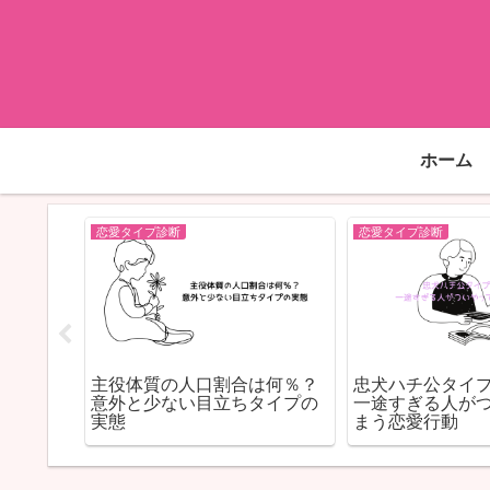
ホーム
恋愛タイプ診断
恋愛タイプ診断
の相性
主役体質の人口割合は何％？
忠犬ハチ公タイ
る理由と
意外と少ない目立ちタイプの
一途すぎる人が
実態
まう恋愛行動