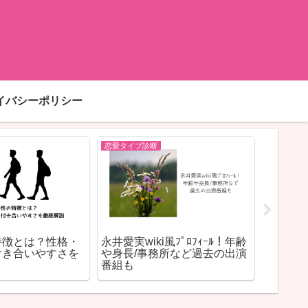
イバシーポリシー
恋愛タイプ診断
恋愛タイプ
特徴とは？性格・
永井愛実wiki風ﾌﾟﾛﾌｨｰﾙ！年齢
スタバ新作
付き合いやすさを
や身長/事務所など過去の出演
ロリー
番組も
介！