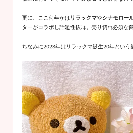
更に、ここ何年かは
リラックマ
や
シナモロー
ターがコラボし話題性抜群。売り切れ必須な
ちなみに2023年はリラックマ誕生20年とい