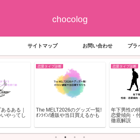
chocolog
サイトマップ
お問い合わせ
プラ
恋愛タイプ診断
恋愛タイプ診断
プあるある｜
The MELT2026のグッズ一覧!
年下男性の
ついやってし
ｵﾝﾗｲﾝ/通販や当日買えるかも
恋愛傾向・
徹底解説