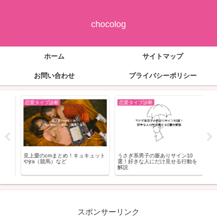
chocolog
ホーム
サイトマップ
お問い合わせ
プライバシーポリシー
恋愛タイプ診断
恋愛タイプ診断
恋
シャ
見上愛のcmまとめ！キュキュット
うさぎ系男子の脈ありサイン10
ﾛｰﾘ
本
やjra（競馬）など
選！好きな人にだけ見せる行動を
ｽ)
解説
ﾚも
スポンサーリンク