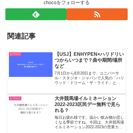
chocoをフォローする
関連記事
【USJ】ENHYPEN×ハリドリい
おでかけ
つからいつまで？曲や期間/場所
など
7月1日から8月20日まで、ユニバーサ
ル・スタジオ・ジャパンで人気の「ハリ
ウッド・ドリーム・ザ・ライド」と
HYBE JAPANがコラボレーションした
『HYBE MUSIC GROUP×ハリウッド・
ドリーム・ザ・ライド』が開催されま
大井競馬場イルミネーション
おでかけ
す。『HY...
2022-2023区民デー無料で見ら
れる？
毎日お疲れ様です。温かい飲み物が恋し
くなる季節ですね。今回は、大井競馬場
イルミネーション2022-2023の営業カレ
ンダーと料金情報大井競馬場イルミネー