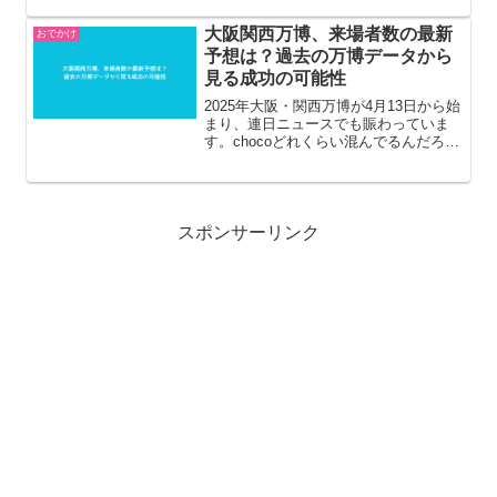
す。江の島イルミネーション2022-
2023〔湘南の宝石〜江の島を彩る光と
大阪関西万博、来場者数の最新
おでかけ
色の祭典〜〕2022年1...
予想は？過去の万博データから
見る成功の可能性
2025年大阪・関西万博が4月13日から始
まり、連日ニュースでも賑わっていま
す。chocoどれくらい混んでるんだろ
う…？行ってみたいけど、すごい人だよ
ね？この記事では、最新の公式発表や各
種報道に基づいた来場者数の予測に加
え、過去の万博のデー...
スポンサーリンク