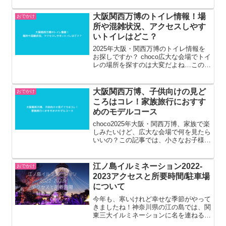
ション2022-2023区民デーとは？無料で
見られる？などについて調べてみまし
大阪関西万博のトイレ情報！場
おでかけ
た。大井競...
所や混雑状況、アクセスしやす
いトイレはどこ？
2025年大阪・関西万博のトイレ情報を
お探しですか？ choco広大な会場でトイ
レの場所を探すのは大変だよね…この記
事では、大阪・関西万博会場内のトイレ
の場所をエリア別にご紹介し、混雑しや
すい時間帯や場所、アクセスしやすいト
大阪関西万博、子供向けの見ど
おでかけ
イレ、多機能トイ...
ころはコレ！家族旅行におすす
めのモデルコース
choco2025年大阪・関西万博、家族で楽
しみたいけど、広大な会場で何を見たら
いいの？この記事では、小さなお子様か
ら小学生、中学生まで楽しめるパビリオ
ンやアトラクション、ワークショップな
ど、子供目線で厳選した万博の見どころ
江ノ島イルミネーション2022-
おでかけ
を分かりやすく解...
2023アクセスと所要時間/駐車場
について
今年も、寒いけれど幸せな季節がやって
きましたね！神奈川県の江の島では、関
東三大イルミネーションに名を連ねる、
夢のようなイベントが開催されていま