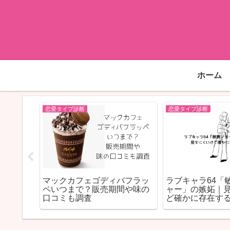
ホーム
恋愛タイプ診断
恋愛タイプ診断
プの嫉妬
マックカフェゴディバフラッ
ラブキャラ64「
本気の愛
ペいつまで？販売期間や味の
ャー」の嫉妬｜
口コミも調査
ど確かに存在す