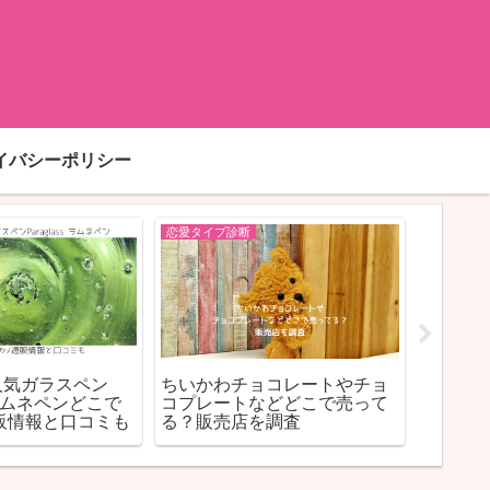
イバシーポリシー
恋愛タイプ診断
恋愛タイプ
人気ガラスペン
ちいかわチョコレートやチョ
吉高由
s ラムネペンどこで
コプレートなどどこで売って
ってる？2
販情報と口コミも
る？販売店を調査