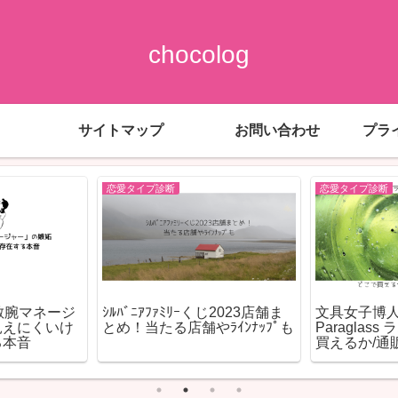
chocolog
サイトマップ
お問い合わせ
プラ
恋愛タイプ診断
恋愛タイプ診断
敏腕マネージ
ｼﾙﾊﾞﾆｱﾌｧﾐﾘｰくじ2023店舗ま
文具女子博
見えにくいけ
とめ！当たる店舗やﾗｲﾝﾅｯﾌﾟも
Paraglas
る本音
買えるか/通