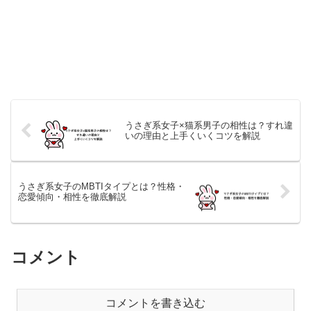
うさぎ系女子×猫系男子の相性は？すれ違
いの理由と上手くいくコツを解説
うさぎ系女子のMBTIタイプとは？性格・
恋愛傾向・相性を徹底解説
コメント
コメントを書き込む