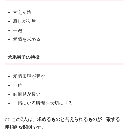
甘えん坊
寂しがり屋
一途
愛情を求める
犬系男子の特徴
愛情表現が豊か
一途
面倒見が良い
一緒にいる時間を大切にする
👉 この2人は、
求めるものと与えられるものが一致する
理想的な関係
です。