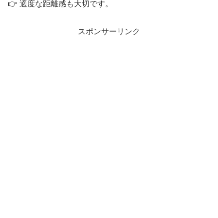
👉 適度な距離感も大切です。
スポンサーリンク