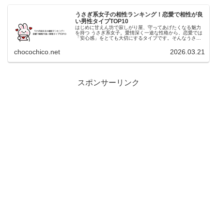
うさぎ系女子の相性ランキング！恋愛で相性が良
い男性タイプTOP10
はじめに甘えん坊で寂しがり屋、守ってあげたくなる魅力
を持つ うさぎ系女子。愛情深く一途な性格から、恋愛では
「安心感」をとても大切にするタイプです。そんなうさぎ
系女子ですが、実は相性が良い男性タイプにははっきりと
した傾向があります。この記事で...
chocochico.net
2026.03.21
:
スポンサーリンク
う
さ
ぎ
系
女
子
×
犬
系