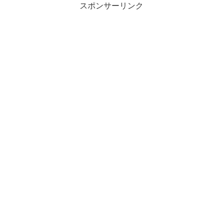
:
スポンサーリンク
う
さ
ぎ
系
女
子
×
犬
系
男
子
の
相
性
は？