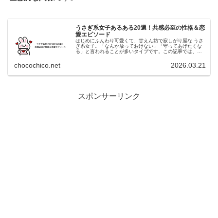
うさぎ系女子あるある20選！共感必至の性格＆恋
愛エピソード
はじめにふんわり可愛くて、甘えん坊で寂しがり屋な うさ
ぎ系女子。「なんか放っておけない」「守ってあげたくな
る」と言われることが多いタイプです。この記事では、そ
んなうさぎ系女子の共感できるあるある20選を紹介しま
す。うさぎ系女子あるある20選...
chocochico.net
2026.03.21
:
スポンサーリンク
う
さ
ぎ
系
女
子
×
犬