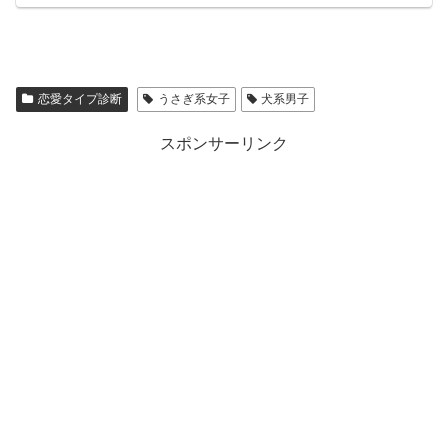
:
う
恋愛タイプ診断
うさぎ系女子
犬系男子
さ
ぎ
スポンサーリンク
系
女
子
×
犬
系
男
子
の
相
性