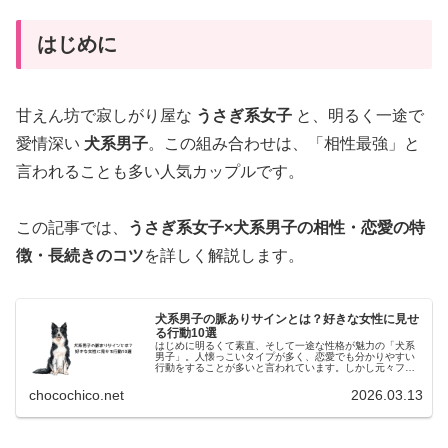
はじめに
甘えん坊で寂しがり屋な
うさぎ系女子
と、明るく一途で
愛情深い
犬系男子
。この組み合わせは、「相性最強」と
言われることも多い人気カップルです。
この記事では、
うさぎ系女子×犬系男子の相性・恋愛の特
徴・長続きのコツ
を詳しく解説します。
犬系男子の脈ありサインとは？好きな女性に見せ
る行動10選
はじめに明るくて素直、そして一途な性格が魅力の「犬系
男子」。人懐っこいタイプが多く、恋愛でも分かりやすい
行動をすることが多いと言われています。しかし元々フレ
ンドリーな性格のため「ただ優しいだけ？それとも脈あ
り？」と迷ってしまうこともあります...
chocochico.net
2026.03.13