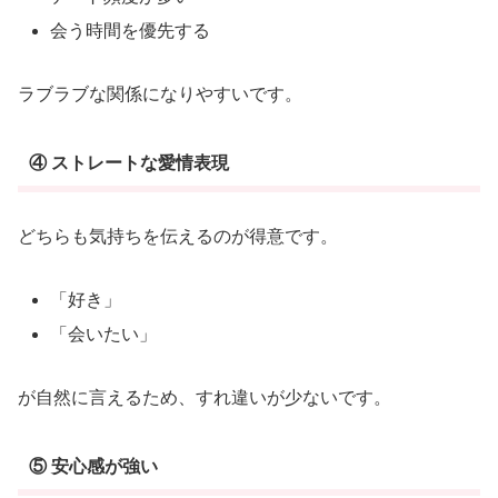
会う時間を優先する
ラブラブな関係になりやすいです。
④ ストレートな愛情表現
どちらも気持ちを伝えるのが得意です。
「好き」
「会いたい」
が自然に言えるため、すれ違いが少ないです。
⑤ 安心感が強い