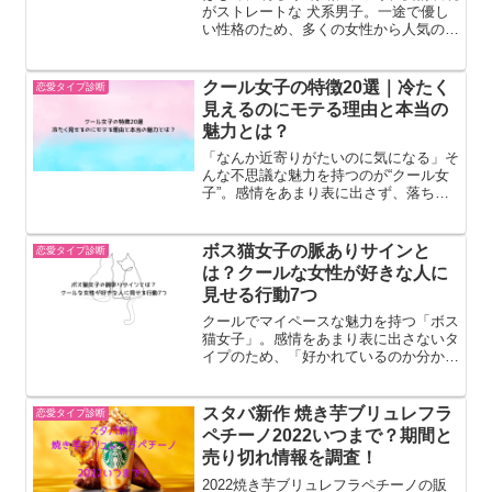
がストレートな 犬系男子。一途で優し
い性格のため、多くの女性から人気の高
い恋愛タイプです。しかし、恋愛では相
性の良い女性タイプが存在します。この
記事では、犬系男子と相性が良い女性タ
クール女子の特徴20選｜冷たく
恋愛タイプ診断
イプランキングを紹介しま...
見えるのにモテる理由と本当の
魅力とは？
「なんか近寄りがたいのに気になる」そ
んな不思議な魅力を持つのが“クール女
子”。感情をあまり表に出さず、落ち着
いた雰囲気が特徴ですが、実は恋愛でも
かなりモテるタイプです。この記事で
は、クール女子の特徴・魅力・恋愛傾向
ボス猫女子の脈ありサインと
恋愛タイプ診断
を詳しく解説します。クール...
は？クールな女性が好きな人に
見せる行動7つ
クールでマイペースな魅力を持つ「ボス
猫女子」。感情をあまり表に出さないタ
イプのため、「好かれているのか分かり
にくい」と感じる人も多いでしょう。し
かし、ボス猫女子でも好きな人には特別
な行動を見せることがあります。この記
スタバ新作 焼き芋ブリュレフラ
恋愛タイプ診断
事では、ボス猫女子が好き...
ペチーノ2022いつまで？期間と
売り切れ情報を調査！
2022焼き芋ブリュレフラペチーノの販