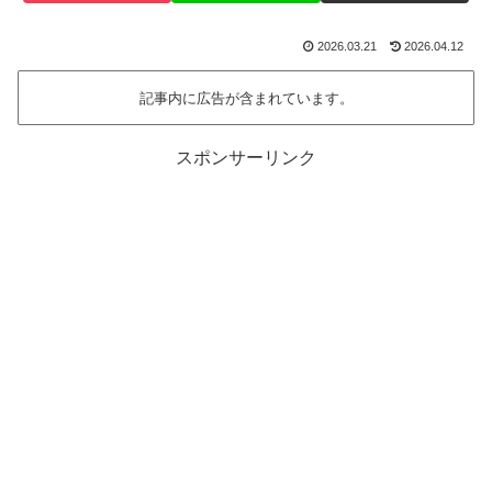
2026.03.21
2026.04.12
記事内に広告が含まれています。
スポンサーリンク