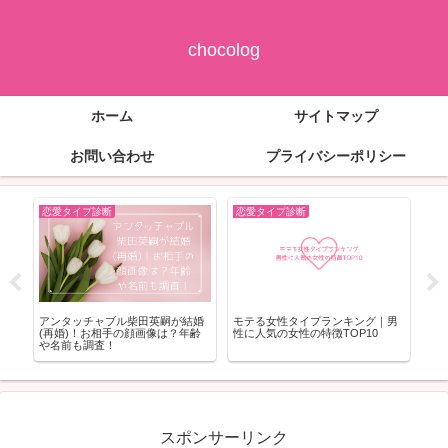
chocolog
ホーム
サイトマップ
お問い合わせ
プライバシーポリシー
恋愛タイプ診断
恋愛タイプ診断
恋
好
アンタッチャブル柴田英嗣が結婚
モテる女性タイプランキング｜男
犬
徹
(再婚)！お相手の顔画像は？年齢
性に人気の女性の特徴TOP10
愛
や名前も調査！
ツ
スポンサーリンク