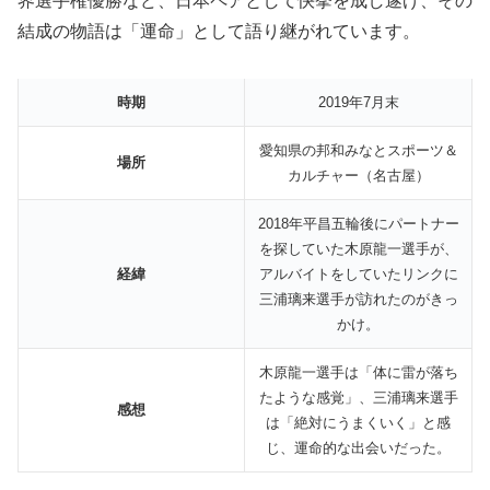
界選手権優勝など、日本ペアとして快挙を成し遂げ、その
結成の物語は「運命」として語り継がれています。
時期
2019年7月末
愛知県の邦和みなとスポーツ＆
場所
カルチャー（名古屋）
2018年平昌五輪後にパートナー
を探していた木原龍一選手が、
経緯
アルバイトをしていたリンクに
三浦璃来選手が訪れたのがきっ
かけ。
木原龍一選手は「体に雷が落ち
たような感覚」、三浦璃来選手
感想
は「絶対にうまくいく」と感
じ、運命的な出会いだった。