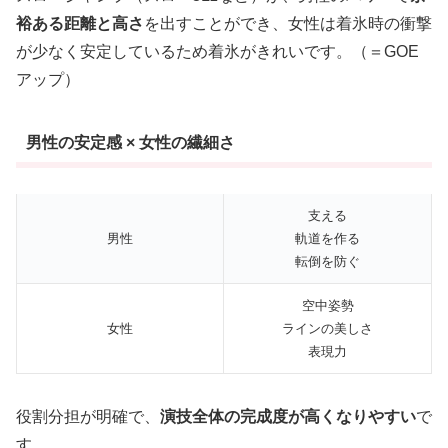
裕ある距離と高さ
を出すことができ、女性は着氷時の衝撃
が少なく安定しているため着氷がきれいです。（＝GOE
アップ）
男性の安定感 × 女性の繊細さ
支える
男性
軌道を作る
転倒を防ぐ
空中姿勢
女性
ラインの美しさ
表現力
役割分担が明確で、
演技全体の完成度が高くなりやすい
で
す。