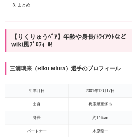
まとめ
【りくりゅうﾍﾟｱ】年齢や身長/ﾄﾗｲｱｳﾄなど
wiki風ﾌﾟﾛﾌｨｰﾙ!
三浦璃来（Riku Miura）選手のプロフィール
生年月日
2001年12月17日
出身
兵庫県宝塚市
身長
約146cm
パートナー
木原龍一