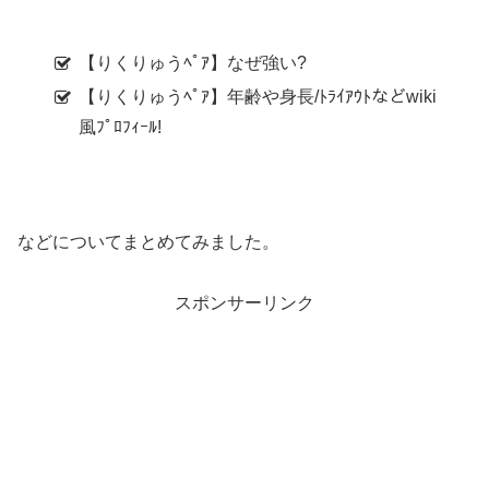
【りくりゅうﾍﾟｱ】なぜ強い?
【りくりゅうﾍﾟｱ】年齢や身長/ﾄﾗｲｱｳﾄなどwiki
風ﾌﾟﾛﾌｨｰﾙ!
などについてまとめてみました。
スポンサーリンク