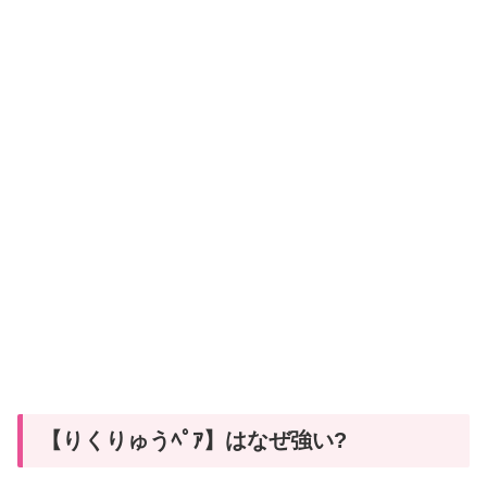
【りくりゅうﾍﾟｱ】はなぜ強い?