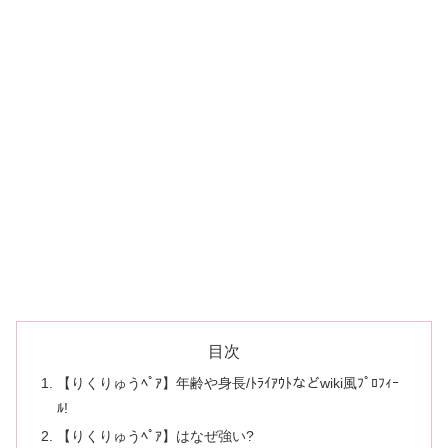
目次
【りくりゅうﾍﾟｱ】年齢や身長/ﾄﾗｲｱｳﾄなどwiki風ﾌﾟﾛﾌｨｰ
ﾙ!
【りくりゅうﾍﾟｱ】はなぜ強い?