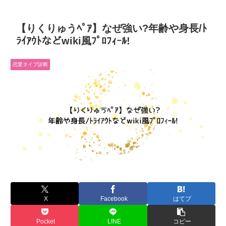
【りくりゅうﾍﾟｱ】なぜ強い?年齢や身長/ﾄ
ﾗｲｱｳﾄなどwiki風ﾌﾟﾛﾌｨｰﾙ!
恋愛タイプ診断
X
Facebook
はてブ
Pocket
LINE
コピー