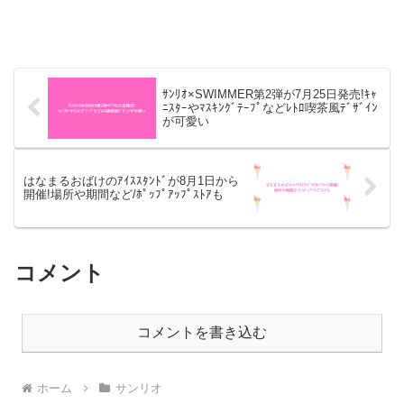
ｻﾝﾘｵ×SWIMMER第2弾が7月25日発売!ｷｬ
ﾆｽﾀｰやﾏｽｷﾝｸﾞﾃｰﾌﾟなどﾚﾄﾛ喫茶風ﾃﾞｻﾞｲﾝ
が可愛い
はなまるおばけのｱｲｽｽﾀﾝﾄﾞが8月1日から
開催!場所や期間など/ﾎﾟｯﾌﾟｱｯﾌﾟｽﾄｱも
コメント
コメントを書き込む
ホーム
サンリオ