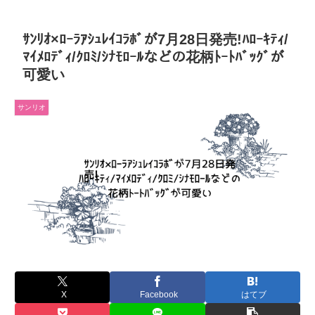
ｻﾝﾘｵ×ﾛｰﾗｱｼｭﾚｲｺﾗﾎﾞが7月28日発売!ﾊﾛｰｷﾃｨ/
ﾏｲﾒﾛﾃﾞｨ/ｸﾛﾐ/ｼﾅﾓﾛｰﾙなどの花柄ﾄｰﾄﾊﾞｯｸﾞが
可愛い
サンリオ
X
Facebook
はてブ