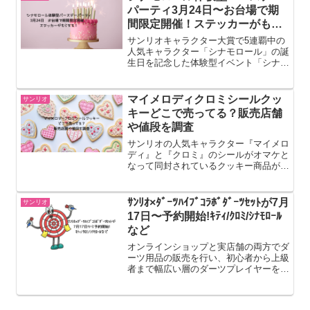
この記事ではい...
パーティ3月24日〜お台場で期
間限定開催！ステッカーがもら
える！
サンリオキャラクター大賞で5連覇中の
人気キャラクター「シナモロール」の誕
生日を記念した体験型イベント「シナモ
ロール バースデーパーティにいかなく
ちゃ！」が、アクアシティお台場3Fア
クアアリーナにて期間限定で開催されま
マイメロディクロミシールクッ
サンリオ
す。3月6日に誕生日を迎...
キーどこで売ってる？販売店舗
や値段を調査
サンリオの人気キャラクター『マイメロ
ディ』と『クロミ』のシールがオマケと
なって同封されているクッキー商品が人
気です。2024年9月30日に発売されてか
ら、スマホに挟んだり、コレクションす
る人が増えて品薄状態となっているよう
ｻﾝﾘｵ×ﾀﾞｰﾂﾊｲﾌﾞｺﾗﾎﾞﾀﾞｰﾂｾｯﾄが7月
サンリオ
です。この記事では...
17日〜予約開始!ｷﾃｨ/ｸﾛﾐ/ｼﾅﾓﾛｰﾙ
など
オンラインショップと実店舗の両方でダ
ーツ用品の販売を行い、初心者から上級
者まで幅広い層のダーツプレイヤーをサ
ポートしているダーツハイブから、サン
リオキャラクターズとコラボしたダーツ
セットが発売されます。先行予約は7月