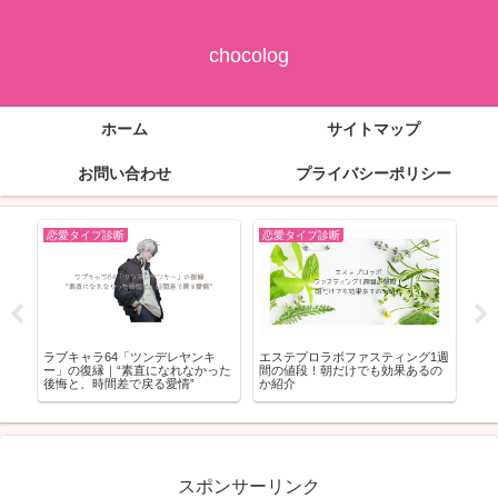
chocolog
ホーム
サイトマップ
お問い合わせ
プライバシーポリシー
恋愛タイプ診断
恋愛タイプ診断
恋
身
ラブキャラ64「ツンデレヤンキ
エステプロラボファスティング1週
忠
つ
ー」の復縁｜“素直になれなかった
間の値段！朝だけでも効果あるの
途
後悔と、時間差で戻る愛情”
か紹介
ち
スポンサーリンク