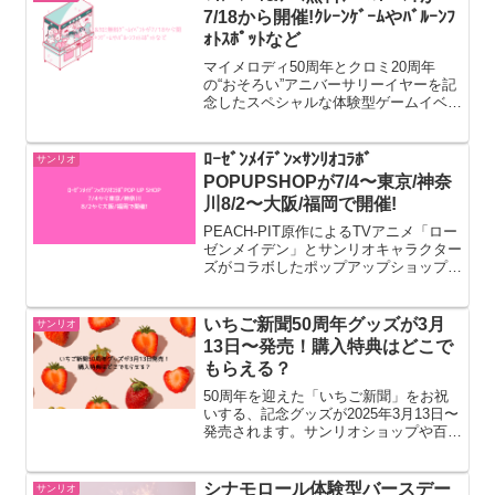
7/18から開催!ｸﾚｰﾝｹﾞｰﾑやﾊﾞﾙｰﾝﾌ
ｫﾄｽﾎﾟｯﾄなど
マイメロディ50周年とクロミ20周年
の“おそろい”アニバーサリーイヤーを記
念したスペシャルな体験型ゲームイベン
ト「MY MELODY ♡ KUROMI GAME
PLAZA」が、SHIBUYA TSUTAYA 1階
にて2025年7月18日(...
ﾛｰｾﾞﾝﾒｲﾃﾞﾝ×ｻﾝﾘｵｺﾗﾎﾞ
サンリオ
POPUPSHOPが7/4〜東京/神奈
川8/2〜大阪/福岡で開催!
PEACH-PIT原作によるTVアニメ「ロー
ゼンメイデン」とサンリオキャラクター
ズがコラボしたポップアップショップ
が、東京、神奈川、大阪、福岡の4都市
で開催されます。この記事ではローゼン
メイデン×サンリオPOP UP SHOP開催
いちご新聞50周年グッズが3月
サンリオ
スケジュー...
13日〜発売！購入特典はどこで
もらえる？
50周年を迎えた「いちご新聞」をお祝
いする、記念グッズが2025年3月13日〜
発売されます。サンリオショップや百貨
店のサンリオコーナー、オンラインショ
ップなどで購入が可能です。choco最近
サンリオ関連の商品が増えてて嬉しい♪
シナモロール体験型バースデー
サンリオ