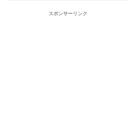
性の特徴・性格・行動パターン・恋愛傾
向まで詳しく解説します。...
スポンサーリンク