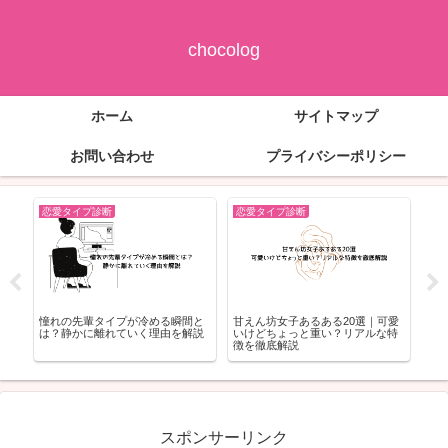
chocolog
ホーム
サイトマップ
お問い合わせ
プライバシーポリシー
恋愛タイプ診断
恋愛タイプ診断
可愛
ラブキャラ64「不思議生命体」の
コアラ系女子の特徴とは？性格・
エ
な特
MBTI｜“型に当てはまらない感覚
恋愛傾向・モテる理由を徹底解説
ン
型・流動的タイプの正体”
スポンサーリンク