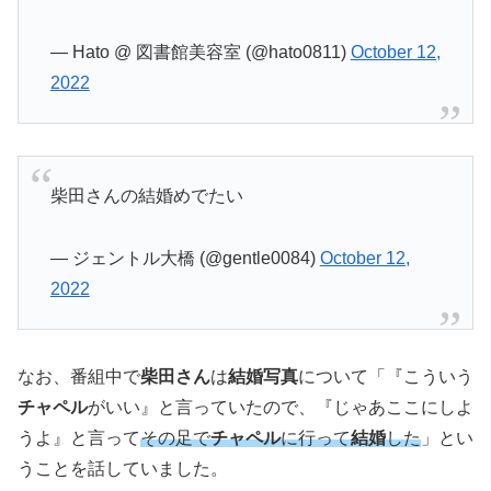
— Hato @ 図書館美容室 (@hato0811)
October 12,
2022
柴田さんの結婚めでたい
— ジェントル大橋 (@gentle0084)
October 12,
2022
なお、番組中で
柴田さん
は
結婚写真
について「『こういう
チャペル
がいい』と言っていたので、『じゃあここにしよ
うよ』と言って
その足で
チャペル
に行って
結婚
した
」とい
うことを話していました。