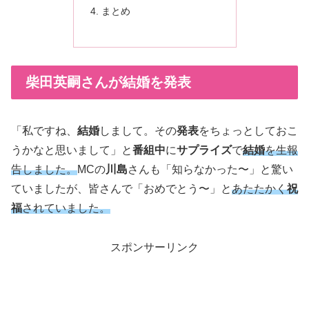
まとめ
柴田英嗣さんが結婚を発表
「私ですね、
結婚
しまして。その
発表
をちょっとしておこ
うかなと思いまして」と
番組中
に
サプライズ
で
結婚
を生報
告しました。
MCの
川島
さんも「知らなかった〜」と驚い
ていましたが、皆さんで「おめでとう〜」と
あたたかく
祝
福
されていました。
スポンサーリンク