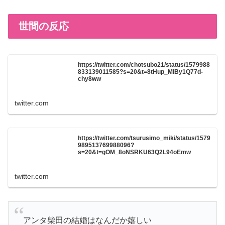
世間の反応
https://twitter.com/chotsubo21/status/1579988
833139011585?s=20&t=8tHup_MIBy1Q77d-
chy8ww
twitter.com
https://twitter.com/tsurusimo_miki/status/1579
989513769988096?
s=20&t=gOM_8oNSRKU63Q2L94oEmw
twitter.com
アンタ柴田の結婚はなんだか嬉しい