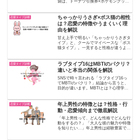
袋は、ドーナツ引換券×ポケモングッズ
のコラボで、コストパフォーマンスがと
っても高いんです。今回の記事では、ミ
スド福袋のドーナツ引換券の有効期限
ちゃっかりうさぎ×ボス猫の相性
恋愛タイプ診断
と、アプリ連携でのシェアに...
は？恋愛の特徴やうまくいく理
由を解説
甘え上手で明るい「ちゃっかりうさぎタ
イプ」と、クールでマイペースな「ボス
猫タイプ」。一見すると性格が違うよう
に見えますが、実はこの2タイプは恋愛
相性が良い組み合わせと言われていま
す。ちゃっかりうさぎの可愛らしさと、
ラブタイプ16はMBTIのパクリ？
恋愛タイプ診断
ボス猫の落ち着いた魅力が合...
違いと本当の関係を解説
SNSで時々言われる「ラブタイプ16っ
てMBTIのパクリ？」結論から言うと、
目的が違います。MBTIとは？心理学理
論をベースにした性格分類。思考・認知
の傾向を見るもの。ラブタイプ16と
は？恋愛行動や感情パターンに特化した
年上男性の特徴とは？性格・行
恋愛タイプ診断
分類。なぜ似ていると...
動・恋愛傾向まで徹底解説
「年上男性って、どんな性格でどんな行
動をするの？」「大人な彼の魅力や特徴
を知りたい…」年上男性は経験豊富で落
ち着いており、若い男性とは少し違った
魅力があります。この記事では、年上男