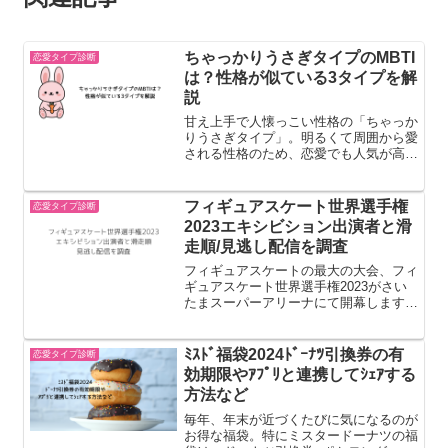
ちゃっかりうさぎタイプのMBTI
恋愛タイプ診断
は？性格が似ている3タイプを解
説
甘え上手で人懐っこい性格の「ちゃっか
りうさぎタイプ」。明るくて周囲から愛
される性格のため、恋愛でも人気が高い
タイプと言われています。そんなちゃっ
かりうさぎタイプですが、MBTI（16タ
イプ性格診断）ではどのタイプに近いの
フィギュアスケート世界選手権
恋愛タイプ診断
でしょうか？この記事...
2023エキシビション出演者と滑
走順/見逃し配信を調査
フィギュアスケートの最大の大会、フィ
ギュアスケート世界選手権2023がさい
たまスーパーアリーナにて開幕します。
競技はもちろんですが、競技後に開催さ
れるエキシビションも見どころのひとつ
です。今回はフィギュアスケート世界選
ﾐｽﾄﾞ福袋2024ﾄﾞｰﾅﾂ引換券の有
恋愛タイプ診断
手権2023のエキシビ...
効期限やｱﾌﾟﾘと連携してｼｪｱする
方法など
毎年、年末が近づくたびに気になるのが
お得な福袋。特にミスタードーナツの福