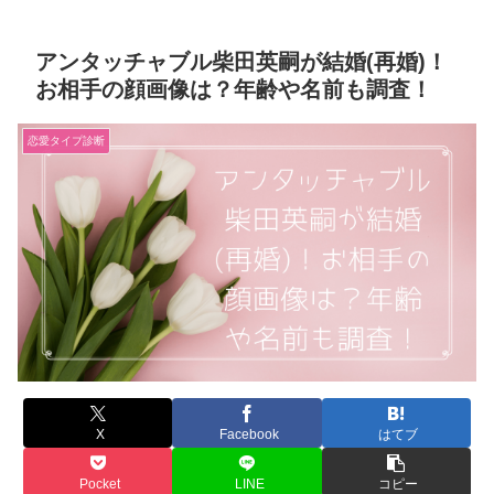
アンタッチャブル柴田英嗣が結婚(再婚)！
お相手の顔画像は？年齢や名前も調査！
恋愛タイプ診断
X
Facebook
はてブ
Pocket
LINE
コピー