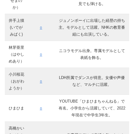
せまの
見でも弾ける。
か）
井手上獏
ジュノンボーイに出場した経歴の持ち
(いでが
○
主。モデルとして活躍。NHKの教育番
みばく)
組にも出演している。
林芽亜里
ニコラモデル出身。専属モデルとして
（はやし
○
表紙を飾る。
めあり）
小川桜花
LDH所属でダンスが得意。女優や声優
（おがわ
○
など、マルチに活躍。
ようか）
YOUTUBE「ひまひまちゃんねる」で
ひまひま
○
有名。小学生から活躍していて、2022
年現在で中学生3年生。
高橋かい