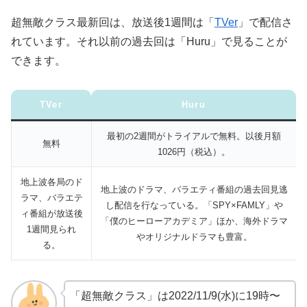
超無敵クラス最新回は、放送後1週間は「
TVer
」で配信さ
れています。それ以前の過去回は「Huru」で見ることが
できます。
TVer
Huru
最初の2週間がトライアルで無料。以後月額
無料
1026円（税込）。
地上波各局のド
地上波のドラマ、バラエティ番組の過去回見逃
ラマ、バラエテ
し配信を行なっている。「SPY×FAMLY」や
ィ番組が放送後
「僕のヒーローアカデミア」ほか、海外ドラマ
1週間見られ
やオリジナルドラマも豊富。
る。
「超無敵クラス」は2022/11/9(水)に19時〜