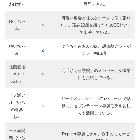
わゆず）
亜里」さん。
可愛い容姿と軽快なトークで引っ張り
ゆうちゃ
○
だこ。現在20歳を超えたためOG枠とし
み
て出演している。
ゆいちゃ
ゆうちゃみさんの妹。超無敵クラスが
○
み
テレビ初出演。
佐藤愛桜
元「さくら学院」のメンバー。女優業
（さとう
○
にも挑戦している。
ねお）
市ノ瀬ア
ガールズユニット「821(ハニー)」で活
オ（いち
○
動し、セブンティーン専属モデルとし
のせあ
ても活躍している。
お）
一ノ瀬陽
Popteen専属モデル。歌手としてデビ
鞠（いち