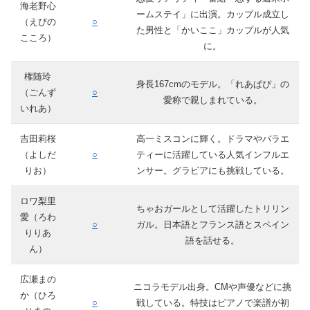
海老野心
ームステイ」に出演。カップル成立し
（えびの
○
た男性と「かいここ」カップルが人気
こころ）
に。
権随玲
身長167cmのモデル。「れあぱぴ」の
（ごんず
○
愛称で親しまれている。
いれあ）
吉田莉桜
高一ミスコンに輝く。ドラマやバラエ
（よしだ
○
ティーに活躍している人気インフルエ
りお）
ンサー。グラビアにも挑戦している。
ロワ梨里
ちゃおガールとして活躍したトリリン
愛（ろわ
○
ガル。日本語とフランス語とスペイン
りりあ
語を話せる。
ん）
広瀬まの
ニコラモデル出身。CMや声優などに挑
か（ひろ
○
戦している。特技はピアノで楽譜が初