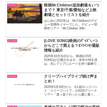
賞では4部門を受賞するなど、全米各賞
を総なめにして大きな話題を集めた
映画Mr.Children追加劇場＆いつ
エンタメ
「SHOGUN将軍」。このド...
まで？ 東京/千葉/愛知など上映
劇場とセットリストを紹介
はじめに2022年は、Mr.Childrenのデビ
ュー30周年イヤーでした。デビュー30
周年ツアー「Mr.Children 30th
Anniversary Tour 半世紀へのエントラン
ス」も大盛況。そんな中、2022年末に
「GIFT f...
(LOVE SONG)映画のｸﾞｯｽﾞいつ
エンタメ
からどこで買える？ｵﾝﾗｲﾝや通販
情報も紹介
2025年10月31日から、映画(LOVE
SONG)が公開されます。本作のW主演
は、共にアジアにルーツを持つ森崎ウィ
ンさんと向井康二さんです。監督は、世
界的なBLブームの火付け役となったド
ラマ「2gether」を手掛けたチャンプ・
クリープハイプライブ掛け声ま
エンタメ
ウィーラ...
とめ！
2025年5月18日から、4人組ロックバン
ド「クリープハイプ」の2025アリーナ
ツアー「真っ直ぐ行ったら愛に着く」が
福岡からスタートします。4月5日に全
国ツアー「君は一人だけど、俺も一人だ
よって」を終えたばかりのクリープハイ
エンタメ