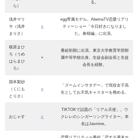
る。
ら）
浅井マリ
egg専属モデル。AbemaTV恋愛リアリ
サ（浅井
○
ティーショー「今日好きになりまし
まりさ）
た。春桜編」に出演。
楳原まひ
番組初期に出演。東京大学教育学部附
ろ（うめ
×
属中等学校出身。生徒会副会長と生徒
はらまひ
会長を経験。
ろ）
国本梨紗
「ズームインサタデー」で現役女子高
（くにも
○
生としてお天気キャスターを務める。
とりさ）
TIKTOKで話題の「リアル天使」。ウ
おじゃす
○
クレレのシンガーソングライター。本
名はJasmine。
恋愛リアリティー番組「恋する週末ホ