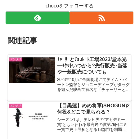
chocoをフォローする
関連記事
ﾁｬｰﾘｰとﾁｮｺﾚｰﾄ工場2023/堂本光
エンタメ
一ﾁｹｯﾄいつから?先行販売･当落
や一般販売についても
2023年10月に帝国劇場にてティム・バ
ートン監督とジョニーディップがタッグ
を組んだ映画で有名な「チャーリーとチ
ョコレート工場」のミュージカルが開催
されることが決まりましたね。チャーリ
ーとチョコレート工場を無料で見るなら
【目黒蓮】めめ将軍(SHOGUN)2
エンタメ
U-NEXTミュージ...
何役&どこで見られる？
シーズン1は、テレビ界の“アカデミー
賞”ともいわれる最高峰の賞第76回エミ
ー賞で史上最多となる18部門を制覇
し、さらに第82回ゴールデングローブ