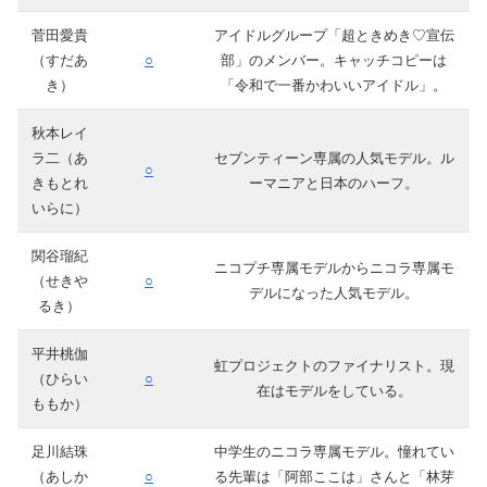
菅田愛貴
アイドルグループ「超ときめき♡宣伝
（すだあ
○
部」のメンバー。キャッチコピーは
き）
「令和で一番かわいいアイドル」。
秋本レイ
ラ二（あ
セブンティーン専属の人気モデル。ル
○
きもとれ
ーマニアと日本のハーフ。
いらに）
関谷瑠紀
ニコプチ専属モデルからニコラ専属モ
（せきや
○
デルになった人気モデル。
るき）
平井桃伽
虹プロジェクトのファイナリスト。現
（ひらい
○
在はモデルをしている。
ももか）
足川結珠
中学生のニコラ専属モデル。憧れてい
（あしか
○
る先輩は「阿部ここは」さんと「林芽