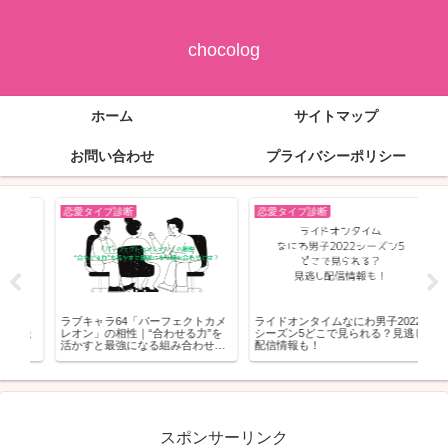
chocolog
ホーム
サイトマップ
お問い合わせ
プライバシーポリシー
恋愛タイプ診断
恋愛タイプ診断
恋
カメ
ライドオンタイムなにわ男子2022
憧れの先輩タイプの落とし方｜距
ボス
を
シーズン5どこで見られる？見逃し
離のある相手を自然に振り向かせ
で
と
配信情報も！
る方法
スポンサーリンク