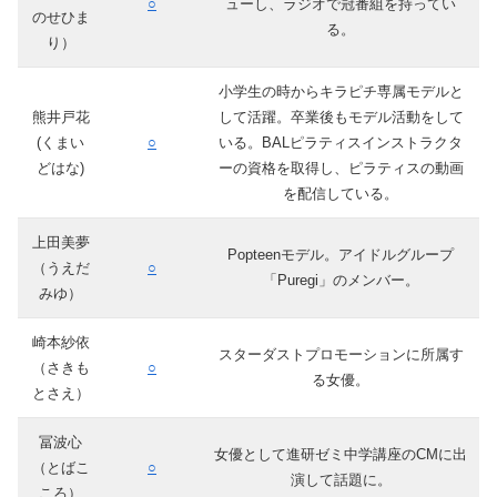
○
ューし、ラジオで冠番組を持ってい
のせひま
る。
り）
小学生の時からキラピチ専属モデルと
熊井戸花
して活躍。卒業後もモデル活動をして
(くまい
○
いる。BALピラティスインストラクタ
どはな)
ーの資格を取得し、ピラティスの動画
を配信している。
上田美夢
Popteenモデル。アイドルグループ
（うえだ
○
「Puregi」のメンバー。
みゆ）
崎本紗依
スターダストプロモーションに所属す
（さきも
○
る女優。
とさえ）
冨波心
女優として進研ゼミ中学講座のCMに出
（とばこ
○
演して話題に。
ころ）