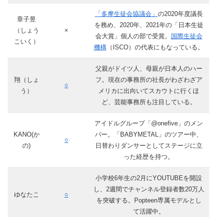
「多摩生徒会協議会」
の2020年度議長
章子昱
を務め、2020年、2021年の「日本生徒
（しょう
×
会大賞」個人の部で受賞。
国際生徒会
こいく）
機構
（ISCO）の代表にもなっている。
父親がドイツ人、母親が日本人のハー
翔（しょ
フ。現在の事務所の社長がわざわざア
○
う）
メリカに出向いてスカウトに行くほ
ど、芸能事務所も注目している。
アイドルグループ「@onefive」のメン
KANO(か
バー。「BABYMETAL」のツアー中、
○
の)
日替わりダンサーとしてステージに立
った経歴を持つ。
小学校6年生の2月にYOUTUBEを開設
し、2週間でチャンネル登録者数20万人
ゆなたこ
○
を突破する。Popteen専属モデルとし
て活躍中。