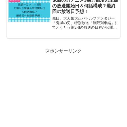
鬼滅の刃アニメ3期刀鍛冶の里編
プ。それから1ヶ...
の放送開始日＆何話構成？最終
回の放送日予想！
先日、大人気大正バトルファンタジー
「鬼滅の刃」特別放送「無限列車編」に
てとうとう第3期の放送の日程が公開さ
れました！このページでは放送開始日、
何話構成か、最終回の放送日予想してみ
たいと思います！放送開始日完全予想大
まかな日程は発表されました...
スポンサーリンク