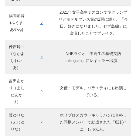
2021年女子高生ミスコンで準グランプ
福間彩音
リとモデルプレス賞の2冠に輝く。「今
(ふくま
○
日、好きになりました。セブ島編」に
あやね)
出演したことでブレイク。
仲吉玲亜
（なかよ
NHKラジオ「中高生の基礎英語
○
しれい
inEnglish」にレギュラー出演。
あ）
吉田あか
り（よし
女優・モデル。バラエティにも出演し
○
だあか
ている。
り）
藤ゆりな
ホリプロスカウトキャラバンに合格し
（ふじゆ
×
た同期メンバーで結成された「821(ハ
りな）
ニー)」の1人。