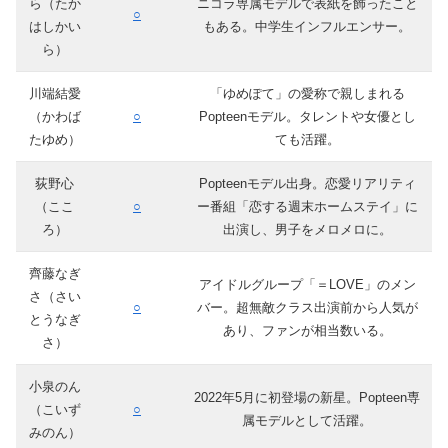
ら（たか
ニコラ専属モデルで表紙を飾ったこと
○
はしかい
もある。中学生インフルエンサー。
ら）
川端結愛
「ゆめぽて」の愛称で親しまれる
（かわば
○
Popteenモデル。タレントや女優とし
たゆめ）
ても活躍。
荻野心
Popteenモデル出身。恋愛リアリティ
（ここ
○
ー番組「恋する週末ホームステイ」に
ろ）
出演し、男子をメロメロに。
齊藤なぎ
アイドルグループ「＝LOVE」のメン
さ（さい
○
バー。超無敵クラス出演前から人気が
とうなぎ
あり、ファンが相当数いる。
さ）
小泉のん
2022年5月に初登場の新星。Popteen専
（こいず
○
属モデルとして活躍。
みのん）