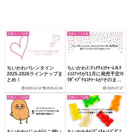
恋愛タイプ診断
恋愛タイプ診断
ちいかわバレンタイン
ちいかわﾐﾆﾁｭｱﾁｮｺﾁｬｰﾑ＆ﾁ
2025-2026ラインナップま
ｮｺｽﾅｯｸが11月に発売予定!ﾛ
とめ！
ﾘﾎﾟｯﾌﾟﾁｮｺﾁｬｰﾑがそのまま
ﾐﾆﾁｭｱに
2023.12.10
2025.12.06
2025.07.17
恋愛タイプ診断
恋愛タイプ診断
ちいかわ×じゃがりこ細い
ちいかわｷｬﾝﾃﾞｨﾁｬｰﾑｽﾞｸﾞﾐ