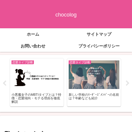
chocolog
ホーム
サイトマップ
お問い合わせ
プライバシーポリシー
恋愛タイプ診断
恋愛タイプ診断
恋
(ﾐ
小悪魔女子のMBTIタイプとは？特
新しい学校のﾘｰﾀﾞｰｽﾞﾒﾝﾊﾞｰの名前
朝
格な
徴・恋愛傾向・モテる理由を徹底
は？年齢なども紹介
と
解説