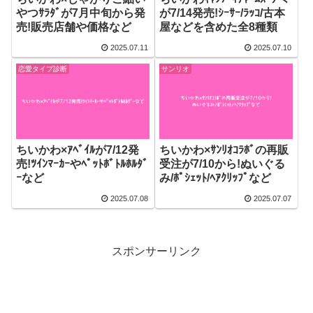
やつｻﾗﾀﾞが7月中旬から発
が7/14発売!ｼｰｻｰ/ﾗｯｺ/古本
売!販売店舗や価格など
屋などを含めた全8種類
2025.07.11
2025.07.10
恋愛タイプ診断
サンリオ
ちいかわ×ｱﾍﾞｲﾙが7/12発
ちいかわ×ｻﾝﾘｵｺﾗﾎﾞの再販
売!ﾂｲﾝﾏｰｶｰやﾍﾟｯﾄﾎﾞﾄﾙﾎﾙﾀﾞ
受注が7/10から!ぬいぐる
ｰなど
み/ﾎﾟｼｪｯﾄ/ﾍｱｸﾘｯﾌﾟなど
2025.07.08
2025.07.07
スポンサーリンク