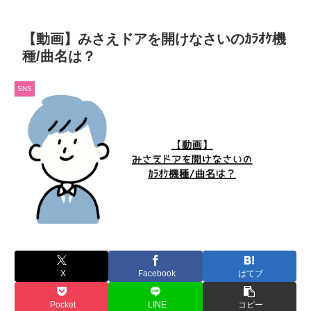
【動画】みさえドアを開けなさいのｶﾗｵｹ機
種/曲名は？
SNS
X
Facebook
はてブ
Pocket
LINE
コピー