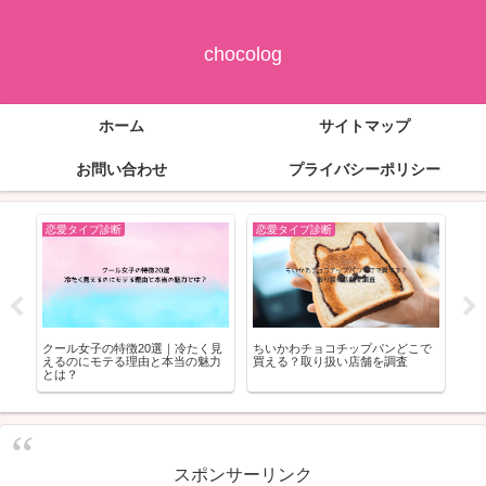
chocolog
ホーム
サイトマップ
お問い合わせ
プライバシーポリシー
恋愛タイプ診断
恋愛タイプ診断
恋
ラペ
クール女子の特徴20選｜冷たく見
ちいかわチョコチップパンどこで
デ
売り
えるのにモテる理由と本当の魅力
買える？取り扱い店舗を調査
FA
とは？
つ
スポンサーリンク