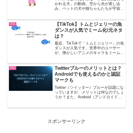
かれる犬」の動画。空から光が差し込
み、ペットの犬や猫ちゃんたちが宇宙人
に抱き抱えられて空へと連れて行かれて
しまいます。この記事では宇宙人に連れ
てかれる犬のエフェクトのやり方などに
【TikTok】トムとジェリーの魚
SNS
ついてまとめてみまし...
ダンスが人気でミーム化!元ネタ
は？
最近、TikTokで「トムとジェリー」の魚
ダンスが人気です。世界中のユーザー
が、懐かしいアニメのキャラをミーム化
(インターネット上で特定の画像、動
画、フレーズなどが模倣・改変されなが
ら拡散され、話題となる現象)していま
Twitterブルーのメリットとは？
SNS
す。この記事ではトムと...
Androidでも使えるのかと認証
マークも
Twitter（ツイッター）ブルーが話題にな
っていますが、メリットは何なのでしょ
うか？また、Android（アンドロイド）
でも使えるのか、そして認証マークにつ
いても解説していきたいと思います。
Twitter（ツイッター）ブルーとはTwitt...
スポンサーリンク