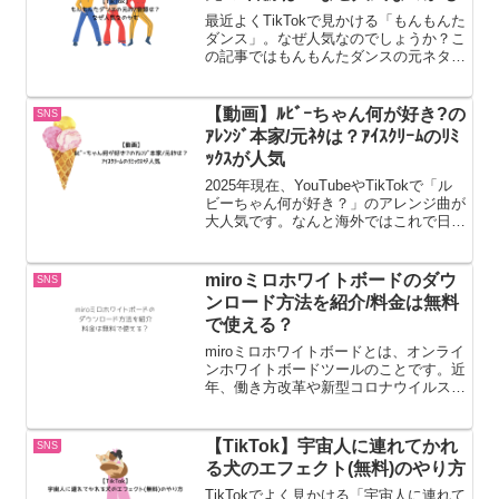
最近よくTikTokで見かける「もんもんた
ダンス」。なぜ人気なのでしょうか？こ
の記事ではもんもんたダンスの元ネタ/
音源は？もんもんたダンスはなぜ人気？
などについてまとめてみました。もんも
んたダンスの元ネタ/音源は？もんもん
【動画】ﾙﾋﾞｰちゃん何が好き?の
SNS
たダンスの元ネタも...
ｱﾚﾝｼﾞ本家/元ﾈﾀは？ｱｲｽｸﾘｰﾑのﾘﾐ
ｯｸｽが人気
2025年現在、YouTubeやTikTokで「ル
ビーちゃん何が好き？」のアレンジ曲が
大人気です。なんと海外ではこれで日本
語の勉強をしている方もいるのだとか。
この記事ではルビーちゃん何が好き？の
アレンジの本家/元ネタなどについて調
miroミロホワイトボードのダウ
SNS
べてみまし...
ンロード方法を紹介/料金は無料
で使える？
miroミロホワイトボードとは、オンライ
ンホワイトボードツールのことです。近
年、働き方改革や新型コロナウイルスの
影響でリモートワークが普及し、オンラ
イン会議をする機会も増えたのではない
でしょうか。出典：miroミロホワイトボ
【TikTok】宇宙人に連れてかれ
SNS
ードは、以前から...
る犬のエフェクト(無料)のやり方
TikTokでよく見かける「宇宙人に連れて