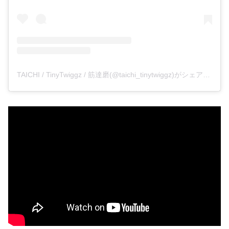
TAICHI / TinyTwiggz / 筋達磨(@taichi_tinytwiggz)がシェアした投稿