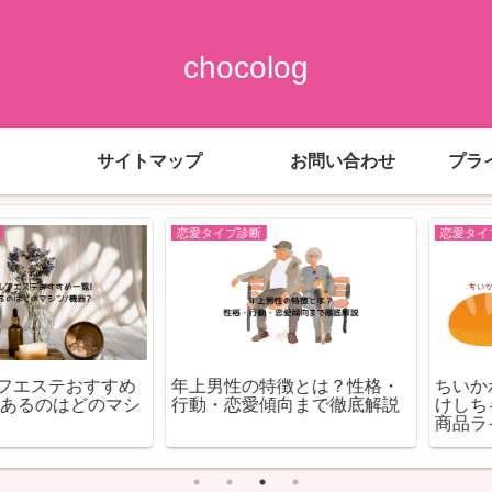
chocolog
サイトマップ
お問い合わせ
プラ
恋愛タイプ診断
恋愛タイプ診断
ステおすすめ
年上男性の特徴とは？性格・
ちいかわﾍﾞｰ
のはどのマシ
行動・恋愛傾向まで徹底解説
けしちゃった)
商品ライン