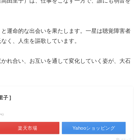
吉高由里子）は、仕事をこなす一方で、誰にも弱音を
）と運命的な出会いを果たします。一星は聴覚障害者
託なく、人生を謳歌しています。
惹かれ合い、お互いを通して変化していく姿が、大石
里子 ]
調べ）
楽天市場
Yahooショッピング
ポチップ