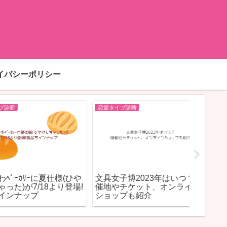
イバシーポリシー
恋愛タイプ診断
恋愛タイプ
ｶﾘｰに夏仕様(ひや
文具女子博2023年はいつ？開
ENFP
が7/18より登場!
催地やチケット、オンライン
目立ち
ナップ
ショップも紹介
力を解