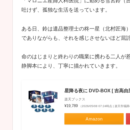
「マロニエ産婦人科医院」に勤める雪宮鈴（
吐けず、孤独な生活を送っています。
ある日、鈴は遺品整理士の柊一星（北村匠海
でありながらも、それを感じさせないほど屈
命のはじまりと終わりの職業に携わる二人が
静脚本により、丁寧に描かれていきます。
星降る夜に DVD-BOX [ 吉高由
楽天ブックス
¥19,789
（2026/05/08 07:24時点 | 楽天市場
Amazon