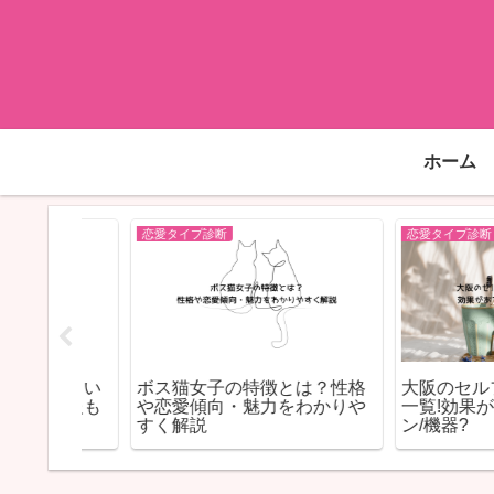
ホーム
恋愛タイプ診断
恋愛タイプ診断
つからい
ボス猫女子の特徴とは？性格
大阪のセルフエ
販情報も
や恋愛傾向・魅力をわかりや
一覧!効果がある
すく解説
ン/機器?