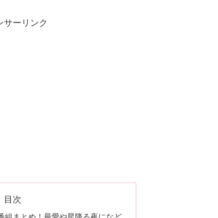
ンサーリンク
目次
番組まとめ！最愛や星降る夜になど