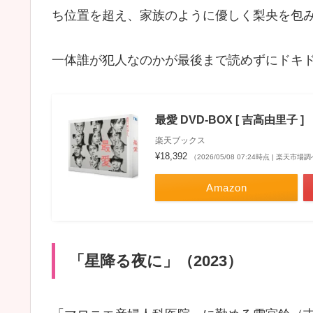
ち位置を超え、家族のように優しく梨央を包
一体誰が犯人なのかが最後まで読めずにドキ
最愛 DVD-BOX [ 吉高由里子 ]
楽天ブックス
¥18,392
（2026/05/08 07:24時点 | 楽天市場
Amazon
「星降る夜に」（2023）