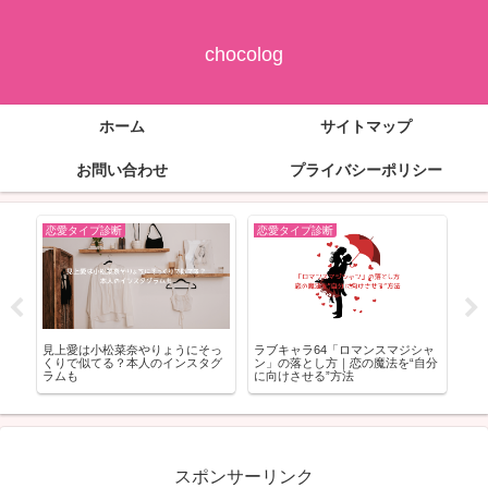
chocolog
ホーム
サイトマップ
お問い合わせ
プライバシーポリシー
恋愛タイプ診断
恋愛タイプ診断
恋
見上愛は小松菜奈やりょうにそっ
ラブキャラ64「ロマンスマジシャ
忠
く
くりで似てる？本人のインスタグ
ン」の落とし方｜恋の魔法を“自分
す
ラムも
に向けさせる”方法
行
スポンサーリンク