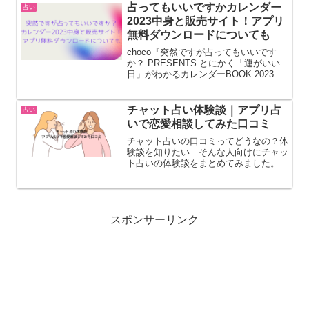
ミ。②悪い口コミもある良い口コミだけ
占ってもいいですかカレンダー
占い
のサイトは注意です。良い面...
2023中身と販売サイト！アプリ
無料ダウンロードについても
choco『突然ですが占ってもいいです
か？ PRESENTS とにかく「運がいい
日」がわかるカレンダーBOOK 2023』
が2022/10/3に扶桑社ムックより発売さ
れました。※本ページにはプロモーショ
ンが含まれております。突然ですが占っ
チャット占い体験談｜アプリ占
占い
て...
いで恋愛相談してみた口コミ
チャット占いの口コミってどうなの？体
験談を知りたい…そんな人向けにチャッ
ト占いの体験談をまとめてみました。チ
ャット占い体験談①アプリ「チャット占
いLiisha」結婚後、夫婦げんかが増えて
きたのでどうしようか悩んでいる時に、
このアプリに出会い...
スポンサーリンク