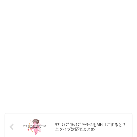
ﾗﾌﾞﾀｲﾌﾟ16/ﾗﾌﾞｷｬﾗ64をMBTIにすると？
全タイプ対応表まとめ