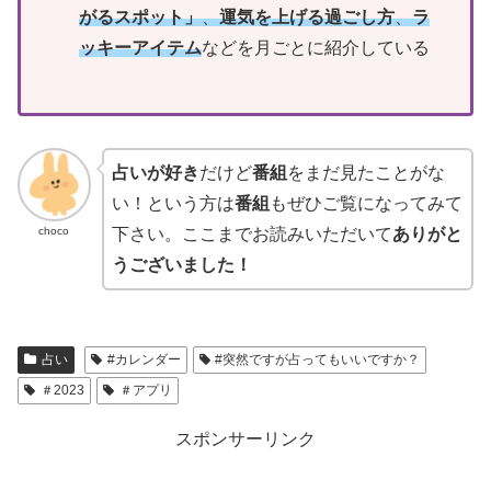
がるスポット」
、
運気を上げる過ごし方
、
ラ
ッキーアイテム
などを月ごとに紹介している
占いが好き
だけど
番組
をまだ見たことがな
い！という方は
番組
もぜひご覧になってみて
choco
下さい。ここまでお読みいただいて
ありがと
うございました！
占い
#カレンダー
#突然ですが占ってもいいですか？
＃2023
＃アプリ
スポンサーリンク