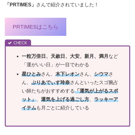
「PRTIMES」
さんで紹介されていました！
PRTIMESはこちら
一粒万倍日、天赦日、大安、新月、満月
など
「運がいい日」が一目でわかる
星ひとみ
さん、
木下レオン
さん、
シウマ
さ
ん、
ぷりあでぃす玲奈
さんといったスゴ腕占
い師たちがおすすめする
「運気が上がるスポ
ット」
、
運気を上げる過ごし方
、
ラッキーア
イテム
も月ごとに紹介している