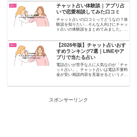
ミ。②悪い口コミもある良い口コミだけ
チャット占い体験談｜アプリ占
占い
のサイトは注意です。良い面...
いで恋愛相談してみた口コミ
チャット占いの口コミってどうなの？体
験談を知りたい…そんな人向けにチャッ
ト占いの体験談をまとめてみました。チ
ャット占い体験談①アプリ「チャット占
いLiisha」結婚後、夫婦げんかが増えて
きたのでどうしようか悩んでいる時に、
【2026年版】チャット占いおす
占い
このアプリに出会い...
すめランキング7選｜LINEやア
プリで当たる占い
電話占いが苦手な人に人気なのが「チャ
ット占い」。チャット占いは電話不要料
金が安い相談内容を見返せるというメリ
ットがあります。チャット占いランキン
グ1位 占いStellaアプリ型占い特徴・厳
しい審査を通過した高品質な占い師が多
数在籍・口コミや...
スポンサーリンク