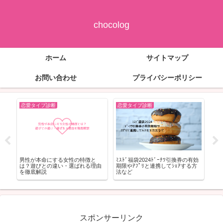
chocolog
ホーム
サイトマップ
お問い合わせ
プライバシーポリシー
恋愛タイプ診断
恋愛タイプ診断
恋
れ
男性が本命にする女性の特徴と
ﾐｽﾄﾞ福袋2024ﾄﾞｰﾅﾂ引換券の有効
ラブ
を
は？遊びとの違い・選ばれる理由
期限やｱﾌﾟﾘと連携してｼｪｱする方
ー
を徹底解説
法など
る“
スポンサーリンク