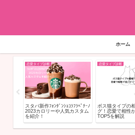
ホーム
恋愛タイプ診断
恋愛タイプ診断
議生命
スタバ新作ﾌｫﾝﾀﾞﾝｼｮｺﾗﾌﾗﾍﾟﾁｰﾉ
ボス猫タイプの
違和感の
2023カロリーや人気カスタム
グ！恋愛で相性
るタイプ
を紹介！
TOP5を解説