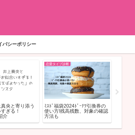
イバシーポリシー
恋愛タイプ診断
恋愛タイプ
上真央と寄り添う
ﾐｽﾄﾞ福袋2024ﾄﾞｰﾅﾂ引換券の
犬系男
いすぎる！
使い方!残高残数、対象の確認
理由や
を紹介
方法も
く解説