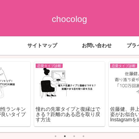
chocolog
サイトマップ
お問い合わせ
プラ
恋愛タイプ診断
恋愛タイプ診断
相性ランキン
憧れの先輩タイプと復縁はで
佐藤健、井
が良いタイプ
きる？距離のある恋を取り戻
姿がお似合
す方法
Instagram