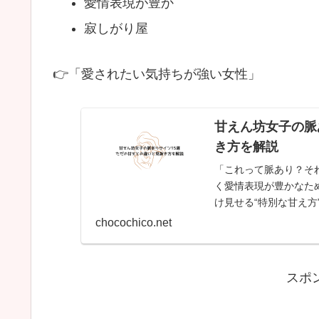
愛情表現が豊か
寂しがり屋
👉「愛されたい気持ちが強い女性」
甘えん坊女子の脈
き方を解説
「これって脈あり？そ
く愛情表現が豊かなた
け見せる“特別な甘え
と見抜き方を徹底解説..
chocochico.net
:
スポ
甘