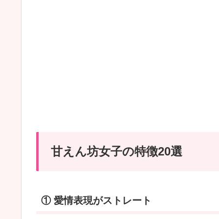
え
ん
坊
女
子
の
特
徴
20
選
甘えん坊女子の特徴20選
｜
可
愛
① 愛情表現がストレート
い