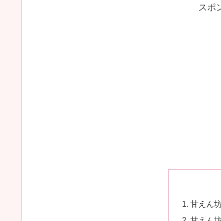
スポ
甘えん
甘えん坊