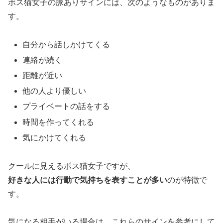
ボス猫女子の脈ありサインには、次のようなものがありま
が
す。
好
き
自分から話しかけてくる
な
人
連絡が続く
に
距離が近い
見
他の人より優しい
せ
プライベートの話をする
る
時間を作ってくれる
行
気にかけてくれる
動
7
クールに見えるボス猫女子ですが、
つ
好きな人には行動で気持ちを表すことが多い
のが特徴で
す。
気になる相手がいる場合は、これらのサインを参考にして