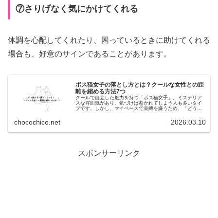
⑦さりげなく気にかけてくれる
体調を心配してくれたり、困っているときに助けてくれる
場合も、好意のサインであることがあります。
ボス猫女子の落とし方とは？クールな女性との距
離を縮める方法7つ
クールで自立した魅力を持つ「ボス猫女子」。ミステリア
スな雰囲気があり、気づけば惹かれてしまう人も多いタイ
プです。しかし、マイペースで束縛を嫌うため、「どうや
って距離を縮めればいいの？」と悩む人もいるでしょう。
ここではボス猫女子の落とし方を紹...
chocochico.net
2026.03.10
:
スポンサーリンク
ボ
ス
猫
女