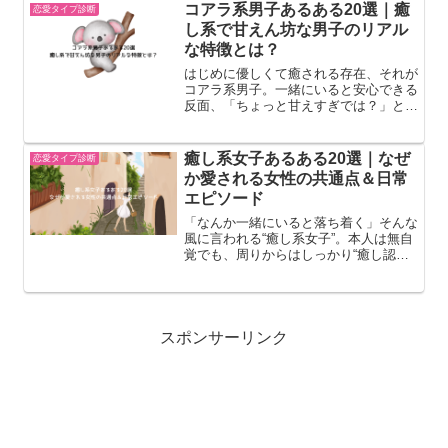
てしまうことも。昨年買えなかった人は
コアラ系男子あるある20選｜癒
恋愛タイプ診断
今年は何としてもゲットし...
し系で甘えん坊な男子のリアル
な特徴とは？
はじめに優しくて癒される存在、それが
コアラ系男子。一緒にいると安心できる
反面、「ちょっと甘えすぎでは？」と思
うことも。この記事では、そんなコアラ
系男子のリアルすぎるあるある20選を
紹介します。コアラ系男子あるある20
癒し系女子あるある20選｜なぜ
恋愛タイプ診断
選① すぐくっついてく...
か愛される女性の共通点＆日常
エピソード
「なんか一緒にいると落ち着く」そんな
風に言われる“癒し系女子”。本人は無自
覚でも、周りからはしっかり“癒し認
定”されていることが多いです。この記
事では、癒し系女子のリアルなあるある
をたっぷり紹介します。癒し系女子と
は？癒し系女子とは一緒にい...
スポンサーリンク