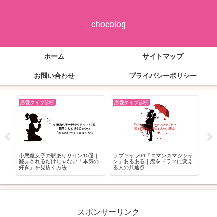
chocolog
ホーム
サイトマップ
お問い合わせ
プライバシーポリシー
恋愛タイプ診断
恋愛タイプ診断
恋
と
小悪魔女子の脈ありサイン15選｜
ラブキャラ64「ロマンスマジシャ
朝
？
翻弄されるだけじゃない「本気の
ン」あるある｜恋をドラマに変え
と
好き」を見抜く方法
る人の共通点
スポンサーリンク