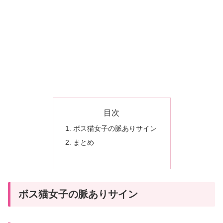
イ
ン
と
は？
ク
ー
ル
な
目次
女
ボス猫女子の脈ありサイン
性
まとめ
が
好
き
な
ボス猫女子の脈ありサイン
人
に