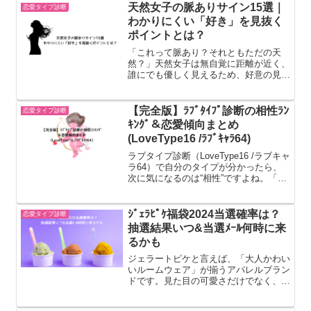
います。そのため相性のポイントはシン
天然女子の脈ありサイン15選｜
恋愛タイプ診断
プルで、「距離感・尊重・...
わかりにくい「好き」を見抜く
ポイントとは？
「これって脈あり？それともただの天
然？」天然女子は無自覚に距離が近く、
誰にでも優しく見えるため、好意の見極
めが難しいタイプです。しかし、本命に
だけ見せる“分かりやすい変化”がありま
す。この記事では、天然女子の脈ありサ
【完全版】ﾗﾌﾞﾀｲﾌﾟ診断の相性ﾗﾝ
恋愛タイプ診断
インを徹底解説します。天...
ｷﾝｸﾞ＆恋愛傾向まとめ
(LoveType16 /ﾗﾌﾞｷｬﾗ64)
ラブタイプ診断（LoveType16 /ラブキャ
ラ64）で自分のタイプが分かったら、
次に気になるのは“相性”ですよね。「彼
とは合うの？」「一番相性がいいタイプ
は？」そんな疑問を分かりやすくランキ
ング形式でまとめました。LoveType16
ｼﾞｪﾗﾋﾟｹ福袋2024当選確率は？
恋愛タイプ診断
...
抽選結果いつ&当選ﾒｰﾙ何時に来
るかも
ジェラートピケと言えば、「大人かわい
いルームウェア」が揃うアパレルブラン
ドです。見た目の可愛さだけでなく、着
心地の良さにも定評があります。毎年発
売される福袋は大人気で早々に売り切れ