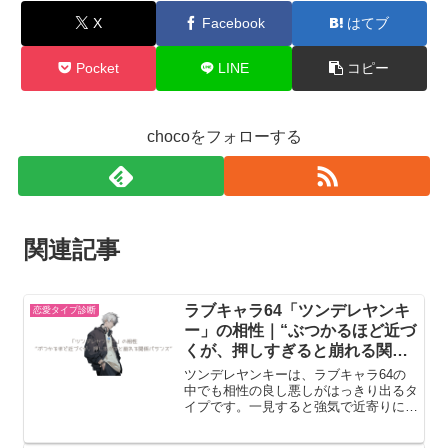
X
Facebook
はてブ
き
な
Pocket
LINE
コピー
人
に
chocoをフォローする
見
せ
る
行
関連記事
動
7
つ
ラブキャラ64「ツンデレヤンキ
恋愛タイプ診断
ー」の相性｜“ぶつかるほど近づ
くが、押しすぎると崩れる関係
バランス”
ツンデレヤンキーは、ラブキャラ64の
中でも相性の良し悪しがはっきり出るタ
イプです。一見すると強気で近寄りにく
いですが、本質は非常に情に厚く、一度
心を許すと深く一途になる性質を持って