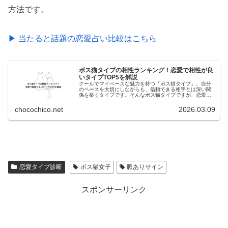
方法です。
▶ 当たると話題の恋愛占い比較はこちら
ボス猫タイプの相性ランキング！恋愛で相性が良
いタイプTOP5を解説
クールでマイペースな魅力を持つ「ボス猫タイプ」。自分
のペースを大切にしながらも、信頼できる相手とは深い関
係を築くタイプです。そんなボス猫タイプですが、恋愛で
は相性の良いタイプが存在します。性格の相性が合う相手
と出会うことで、より良い恋愛関係...
chocochico.net
2026.03.09
:
ボ
恋愛タイプ診断
ボス猫女子
脈ありサイン
ス
猫
スポンサーリンク
女
子
の