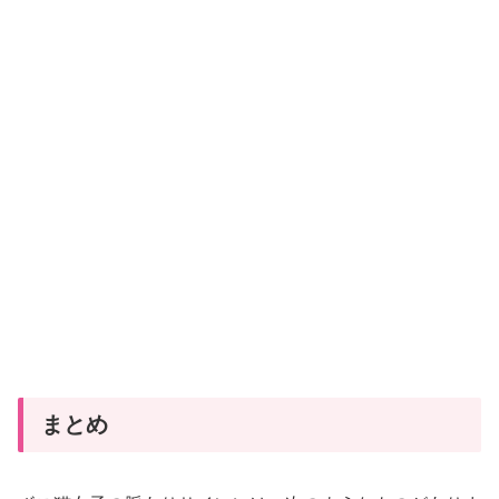
子
の
脈
あ
り
サ
イ
ン
と
は？
ク
ー
ル
な
まとめ
女
性