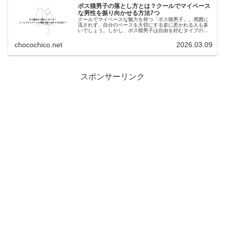
ボス猫男子の落とし方とは？クールでマイペース
な男性を振り向かせる方法7つ
クールでマイペースな魅力を持つ「ボス猫男子」。周囲に
流されず、自分のペースを大切にする姿に惹かれる人も多
いでしょう。しかし、ボス猫男子は自由を好むタイプのた
め、「どうやって距離を縮めればいいの？」と悩む人も少
なくありません。この記事では、ボ...
chocochico.net
2026.03.09
:
スポンサーリンク
ボ
ス
猫
女
子
の
脈
あ
り
サ