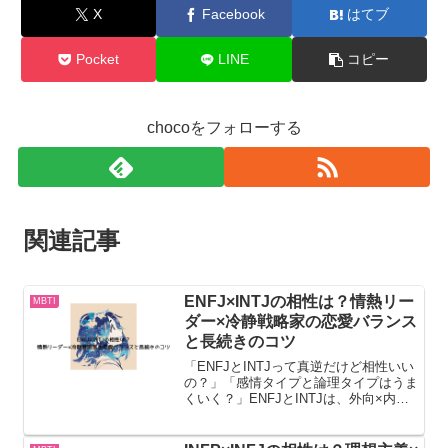
X
Facebook
はてブ
恋
愛
Pocket
LINE
コピー
chocoをフォローする
関連記事
ENFJ×INTJの相性は？情熱リー
MBTI
ダー×冷静戦略家の恋愛バランス
と長続きのコツ
「ENFJとINTJって真逆だけど相性いい
の？」「感情タイプと論理タイプはうま
くいく？」ENFJとINTJは、外向×内
向・感情×思考という対照的な特徴を持
つ組み合わせ。一見難しそうですが、実
はお互いを補い合える成長型カップルに