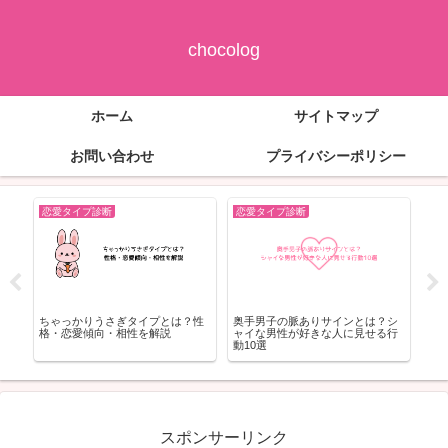
chocolog
ホーム
サイトマップ
お問い合わせ
プライバシーポリシー
恋愛タイプ診断
恋愛タイプ診断
恋
シ
犬系男子の特徴とは？モテる理由
黒木華のパーソナルカラーは?ドラ
浅田
行
や恋愛傾向をわかりやすく解説
マ衣装などから骨格診断も推測!
金
スポンサーリンク