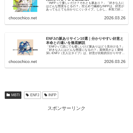
「INFPって優しいだけ？それとも脈あり？」「好きな人に
はどんな態度をとるの？」控えめで繊細なINFPは、好意が
あってもとても分かりにくいタイプ。しかし、本気で好き
な相手には“静かな特別扱い”がしっかり表れます。この記事
では、INFP（仲介...
chocochico.net
2026.03.26
:
ENFJの脈ありサイン10選｜分かりやすい好意と
本命との違いを徹底解説
ENFJ×INFP
「ENFJって誰にでも優しいけど脈ありはどう見分ける？」
「好きな人にはどんな態度になるの？」面倒見がよく愛情
の
深いENFJ（主人公タイプ）は、好意が比較的分かりやすい
タイプ。ただし“誰にでも優しい”からこそ、本命サインを見
抜くことが大切です。...
相
chocochico.net
2026.03.26
性
は？
:
リ
ENFJ×INFP
ー
MBTI
ENFJ
INFP
の
ド
相
スポンサーリンク
型
性
×
は？
理
リ