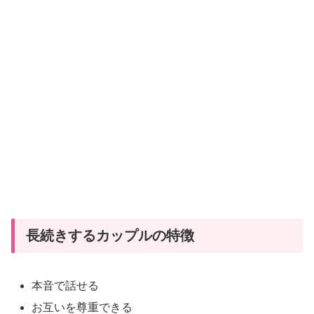
強
ー
の
ド
癒
型
し
×
恋
理
愛
想
主
義
が
生
む
最
長続きするカップルの特徴
強
の
本音で話せる
癒
し
お互いを尊重できる