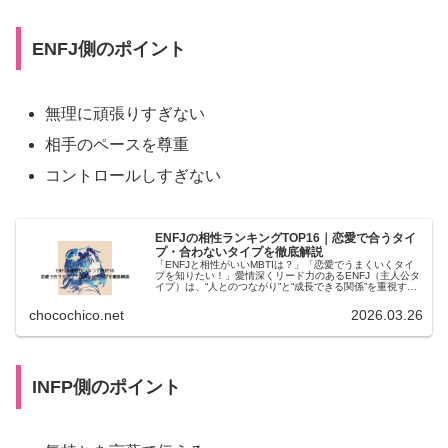
ENFJ側のポイント
無理に頑張りすぎない
相手のペースを尊重
コントロールしすぎない
ENFJの相性ランキングTOP16｜恋愛で合うタイ
プ・合わないタイプを徹底解説
「ENFJと相性がいいMBTIは？」「恋愛でうまくいくタイ
プを知りたい！」愛情深くリード力のあるENFJ（主人公タ
イプ）は、“人とのつながり”と“成長できる関係”を重視する
恋愛タイプ。相手との相性によって、関係の安定感や満足
度が大きく変わり...
chocochico.net
2026.03.26
:
INFP側のポイント
ENFJ×INFP
の