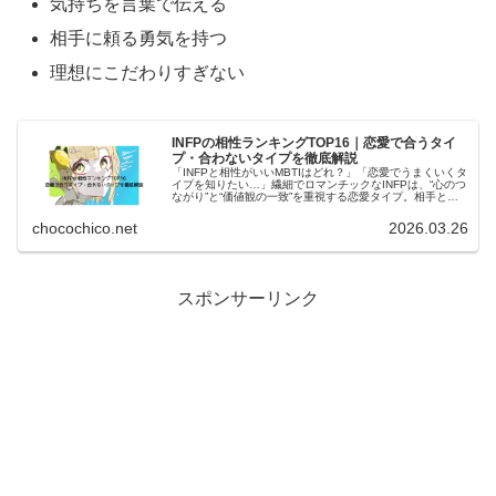
気持ちを言葉で伝える
相
相手に頼る勇気を持つ
性
理想にこだわりすぎない
は？
リ
ー
INFPの相性ランキングTOP16｜恋愛で合うタイ
プ・合わないタイプを徹底解説
ド
「INFPと相性がいいMBTIはどれ？」「恋愛でうまくいくタ
イプを知りたい…」繊細でロマンチックなINFPは、“心のつ
ながり”と“価値観の一致”を重視する恋愛タイプ。相手との
型
相性によって、恋愛の満足度が大きく変わります。この記
事では、INF...
chocochico.net
2026.03.26
×
理
想
:
スポンサーリンク
主
ENFJ×INFP
義
の
が
相
生
性
む
は？
最
リ