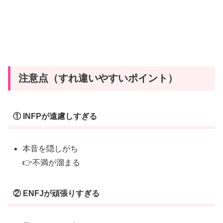
主
義
が
生
む
最
注意点（すれ違いやすいポイント）
強
の
癒
① INFPが遠慮しすぎる
し
恋
本音を隠しがち
愛
👉不満が溜まる
② ENFJが頑張りすぎる