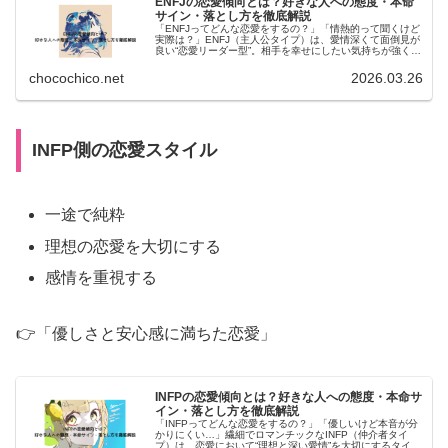
ENFJの恋愛傾向とは？好きな人への態度・本命
サイン・落とし方を徹底解説
「ENFJってどんな恋愛をするの？」「情熱的って聞くけど
実際は？」ENFJ（主人公タイプ）は、愛情深くて面倒見が
良い“恋愛リーダー型”。相手を幸せにしたい気持ちが強く、
尽くす恋愛をするのが特徴です。この記事では、ENFJの恋
愛傾向・好きな人...
chocochico.net
2026.03.26
:
INFP側の恋愛スタイル
ENFJ×INFP
の
一途で純粋
相
理想の恋愛を大切にする
性
感情を重視する
は？
リ
👉「優しさと安心感に満ちた恋愛」
ー
ド
型
INFPの恋愛傾向とは？好きな人への態度・本命サ
イン・落とし方を徹底解説
×
「INFPってどんな恋愛をするの？」「優しいけど本音が分
かりにくい…」繊細でロマンチックなINFP（仲介者タイ
プ）は、恋愛において“理想と深い愛情”を大切にするタイプ