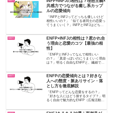
INFP×INFJの相性は？理想主義×
MBTI
なりやすい関係...
共感力でつながる癒し系カップ
ルの恋愛傾向
「INFPとINFJってどっちも優しいけど
相性いいの？」「似てる者同士の恋愛っ
てうまくいく？」INFPとINFJはどちら
も内向的で繊細、そして理想を大切にす
るタイプ。共感力が高く、心でつながる
恋愛を築きやすい組み合わせです。この
ENFP×INFJの相性は？惹かれ合
MBTI
記事では、I...
う理由と恋愛のコツ【最強の相
性】
「ENFPとINFJってなんで相性いい
の？」「真逆っぽいのにうまくいく理由
は？」明るく自由なENFPと、繊細で思
慮深いINFJ。この2人はMBTIの中で
も“最強クラスの相性”と言われる組み合
わせです。この記事では、ENFP（広報
ENFPの恋愛傾向とは？好きな
MBTI
活動家）×I...
人への態度・脈ありサイン・落
とし方を徹底解説
「ENFPってどんな恋愛をするの？」
「好きな人にはどう接するタイプ？」明
るく自由で魅力的なENFP（広報活動家
タイプ）は、恋愛でも感情豊かで惹きつ
ける力があります。この記事では、
ENFPの恋愛傾向・好きな人への態度・