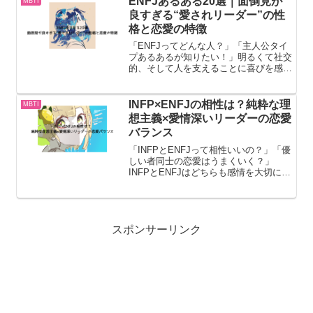
ENFJあるある20選｜面倒見が
MBTI
脈ありサイン・落とし方ま...
良すぎる“愛されリーダー”の性
格と恋愛の特徴
「ENFJってどんな人？」「主人公タイ
プあるあるが知りたい！」明るくて社交
的、そして人を支えることに喜びを感じ
るENFJ（主人公タイプ）。周りから頼
られることが多い一方で、実は繊細な一
面も持っています。この記事では、
INFP×ENFJの相性は？純粋な理
MBTI
ENFJの性格・恋愛・日...
想主義×愛情深いリーダーの恋愛
バランス
「INFPとENFJって相性いいの？」「優
しい者同士の恋愛はうまくいく？」
INFPとENFJはどちらも感情を大切にす
るタイプですが、INFPは“内向的な理想
主義者”・ENFJは“外向的なリードタイ
プ”という違いがあります。この記事で
は、IN...
スポンサーリンク