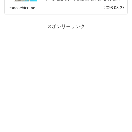
理
です。この記事では、INFPの恋愛傾向・好きな人への態
度・本命サイン・落と...
chocochico.net
2026.03.27
想
主
義
:
スポンサーリンク
が
ENFJ×INFP
生
の
む
相
最
性
強
は？
の
リ
癒
ー
し
ド
恋
型
愛
×
理
想