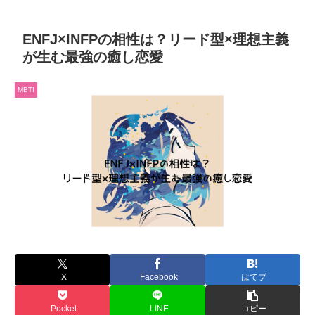
ENFJ×INFPの相性は？リード型×理想主義
が生む最強の癒し恋愛
MBTI
X
Facebook
はてブ
Pocket
LINE
コピー