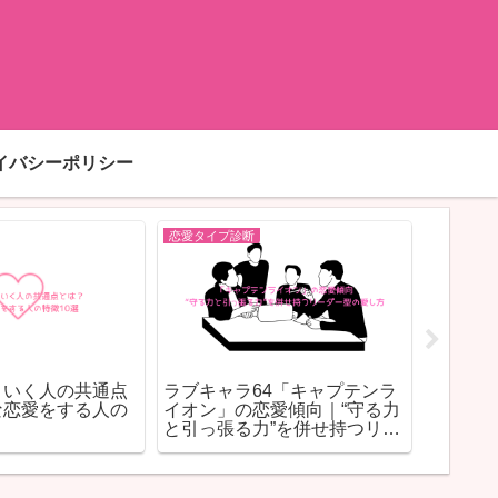
イバシーポリシー
恋愛タイプ診断
恋愛タイプ診断
相性
ラブキャラ64「敏腕マネージ
年下男性あるある｜
いく
ャー」の本命サイン｜静かな
行動・心理・付き合
行動に隠された“本気の証拠”
を徹底解説