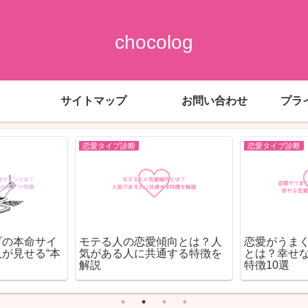
chocolog
サイトマップ
お問い合わせ
プラ
恋愛タイプ診断
恋愛タイプ診断
吉高由里子と松下洸平付き合
うさぎ系男子×犬系女子の
ってる？2人のﾂｲｯﾀｰ(x)も
は？恋愛の特徴・うまく
コツを徹底解説