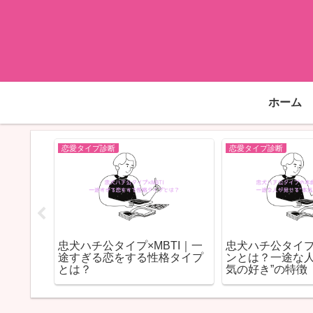
ホーム
恋愛タイプ診断
恋愛タイプ診断
恋愛がうまくいく人の共通点
ラブキャラ64「キャプテンラ
とは？幸せな恋愛をする人の
イオン」の恋愛傾向｜“守る力
徴10選
と引っ張る力”を併せ持つリー
ダー型の愛し方