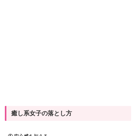
癒し系女子の落とし方