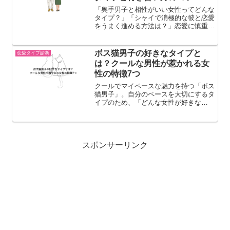
「奥手男子と相性がいい女性ってどんな
タイプ？」「シャイで消極的な彼と恋愛
をうまく進める方法は？」恋愛に慎重で
誠実、行動がゆっくりな奥手男子は、相
性によって信頼関係の作り方も変わって
きます。この記事では、奥手男子と相性
ボス猫男子の好きなタイプと
恋愛タイプ診断
がいい女性タイプをランキ...
は？クールな男性が惹かれる女
性の特徴7つ
クールでマイペースな魅力を持つ「ボス
猫男子」。自分のペースを大切にするタ
イプのため、「どんな女性が好きな
の？」と気になる人も多いでしょう。ボ
ス猫男子は、外見だけでなく価値観や性
格の相性を大切にする傾向があります。
この記事では、ボス猫男子が好...
スポンサーリンク