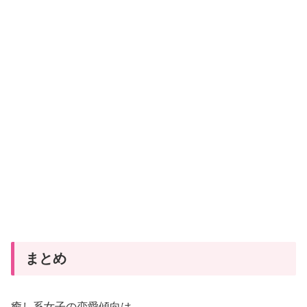
まとめ
癒し系女子の恋愛傾向は