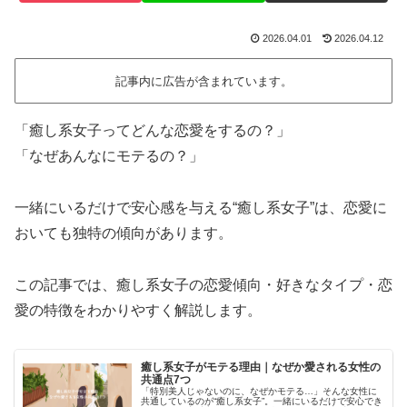
2026.04.01
2026.04.12
記事内に広告が含まれています。
「癒し系女子ってどんな恋愛をするの？」
「なぜあんなにモテるの？」
一緒にいるだけで安心感を与える“癒し系女子”は、恋愛に
おいても独特の傾向があります。
この記事では、癒し系女子の恋愛傾向・好きなタイプ・恋
愛の特徴をわかりやすく解説します。
癒し系女子がモテる理由｜なぜか愛される女性の
共通点7つ
「特別美人じゃないのに、なぜかモテる…」そんな女性に
共通しているのが“癒し系女子”。一緒にいるだけで安心でき