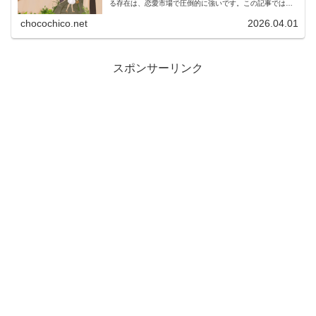
る存在は、恋愛市場で圧倒的に強いです。この記事では、
癒し系女子がモテる理由と特徴を徹底解説します。癒し系
女子とは？癒し系女子とは一緒...
chocochico.net
2026.04.01
:
スポンサーリンク
癒
し
系
女
子
の
恋
愛
傾
向
と
は？