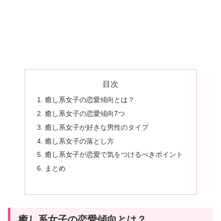
愛
さ
れ
る
理
由・
目次
好
癒し系女子の恋愛傾向とは？
き
癒し系女子の恋愛傾向7つ
な
癒し系女子が好きな男性のタイプ
タ
癒し系女子の落とし方
イ
癒し系女子が恋愛で気をつけるべきポイント
プ・
まとめ
落
と
し
方
癒し系女子の恋愛傾向とは？