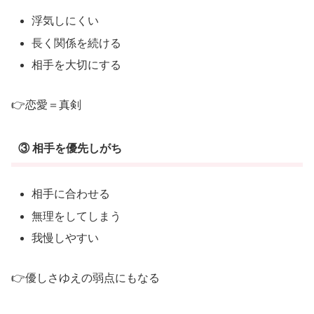
説
浮気しにくい
長く関係を続ける
相手を大切にする
👉恋愛＝真剣
③ 相手を優先しがち
相手に合わせる
無理をしてしまう
我慢しやすい
👉優しさゆえの弱点にもなる