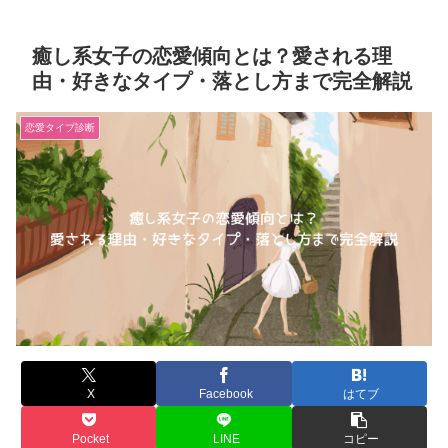
癒し系女子の恋愛傾向とは？愛される理
由・好きなタイプ・落とし方まで完全解説
恋愛タイプ診断
X
Facebook
はてブ
Pocket
LINE
コピー