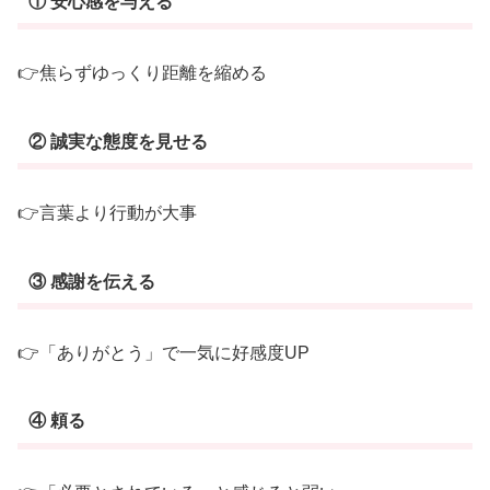
① 安心感を与える
👉焦らずゆっくり距離を縮める
② 誠実な態度を見せる
👉言葉より行動が大事
③ 感謝を伝える
👉「ありがとう」で一気に好感度UP
④ 頼る