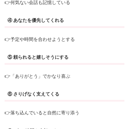
👉何気ない会話も記憶している
と
は？
④ あなたを優先してくれる
👉予定や時間を合わせようとする
⑤ 頼られると嬉しそうにする
👉「ありがとう」でかなり喜ぶ
⑥ さりげなく支えてくる
👉落ち込んでいると自然に寄り添う