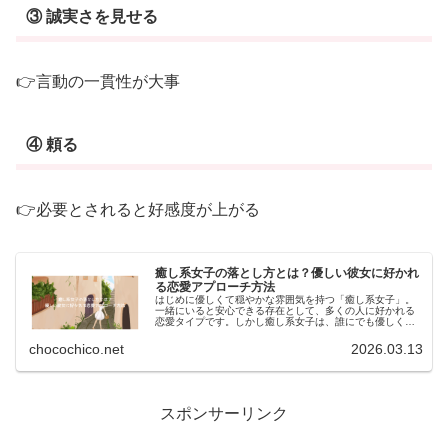
③ 誠実さを見せる
👉言動の一貫性が大事
④ 頼る
👉必要とされると好感度が上がる
癒し系女子の落とし方とは？優しい彼女に好かれ
る恋愛アプローチ方法
はじめに優しくて穏やかな雰囲気を持つ「癒し系女子」。
一緒にいると安心できる存在として、多くの人に好かれる
恋愛タイプです。しかし癒し系女子は、誰にでも優しく接
することが多いため「どうすれば特別な存在になれる
の？」と悩む人もいるでしょう。この記...
chocochico.net
2026.03.13
:
スポンサーリンク
癒