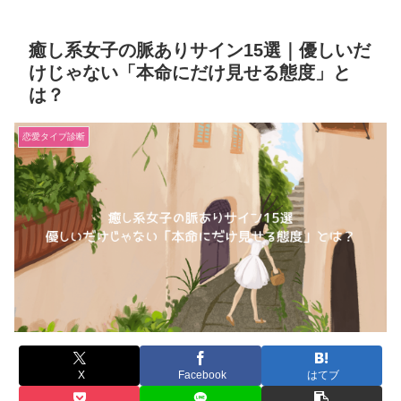
癒し系女子の脈ありサイン15選｜優しいだ
けじゃない「本命にだけ見せる態度」と
は？
恋愛タイプ診断
X
Facebook
はてブ