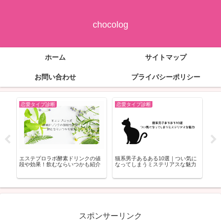
chocolog
ホーム
サイトマップ
お問い合わせ
プライバシーポリシー
恋愛タイプ診断
恋愛タイプ診断
恋
最新
エステプロラボ酵素ドリンクの値
猫系男子あるある10選｜つい気に
朝
段や効果！飲むならいつかも紹介
なってしまうミステリアスな魅力
と
話
スポンサーリンク