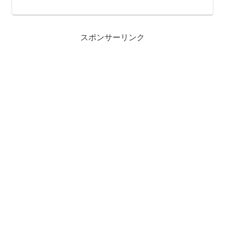
ても、実は一貫して“空気と感覚で動い
ている”ため、周囲には独特の“あるあ
る”として認識されます。あるある①：
何を考えているか分からない...
スポンサーリンク