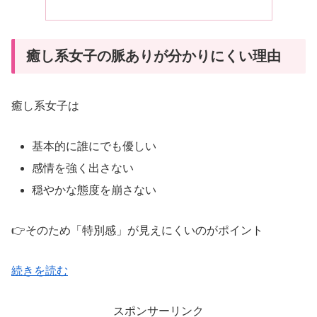
命
に
だ
癒し系女子の脈ありが分かりにくい理由
け
見
せ
癒し系女子は
る
態
基本的に誰にでも優しい
度」
感情を強く出さない
と
穏やかな態度を崩さない
は？
👉そのため「特別感」が見えにくいのがポイント
:
続きを読む
癒
し
スポンサーリンク