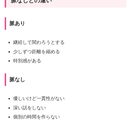
脈なしとの違い
脈あり
継続して関わろうとする
少しずつ距離を縮める
特別感がある
脈なし
優しいけど一貫性がない
深い話をしない
個別の時間を作らない