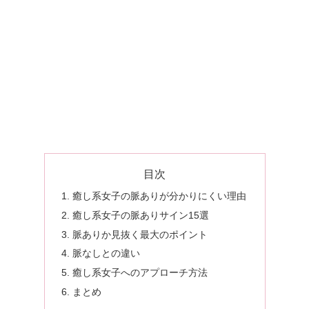
サ
イ
ン
15
選
｜
優
し
い
目次
だ
癒し系女子の脈ありが分かりにくい理由
け
癒し系女子の脈ありサイン15選
じ
脈ありか見抜く最大のポイント
ゃ
脈なしとの違い
な
癒し系女子へのアプローチ方法
い
まとめ
「本