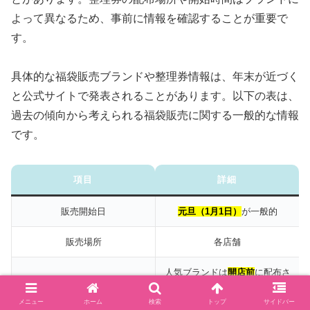
よって異なるため、事前に情報を確認することが重要で
す。
具体的な福袋販売ブランドや整理券情報は、年末が近づく
と公式サイトで発表されることがあります。以下の表は、
過去の傾向から考えられる福袋販売に関する一般的な情報
です。
項目
詳細
販売開始日
元旦（1月1日）
が一般的
販売場所
各店舗
人気ブランドは
開店前
に配布さ
整理券配布
れる可能性あり（配布場所・時
メニュー
ホーム
検索
トップ
サイドバー
間は要確認）