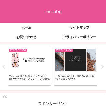
chocolog
ホーム
サイトマップ
お問い合わせ
プライバシーポリシー
恋愛タイプ診断
恋愛タイプ診断
恋
と事
ちゃっかりうさぎタイプのMBTI
スタバ福袋2024中身ネタバレ！歴
犬
は？性格が似ている3タイプを解説
代や口コミなども
きな
スポンサーリンク