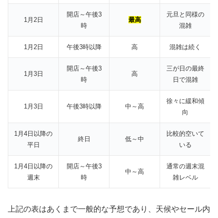
開店～午後3
元旦と同様の
1月2日
最高
時
混雑
1月2日
午後3時以降
高
混雑は続く
開店～午後3
三が日の最終
1月3日
高
時
日で混雑
徐々に緩和傾
1月3日
午後3時以降
中～高
向
1月4日以降の
比較的空いて
終日
低～中
平日
いる
1月4日以降の
開店～午後3
通常の週末混
中～高
週末
時
雑レベル
上記の表はあくまで一般的な予想であり、天候やセール内