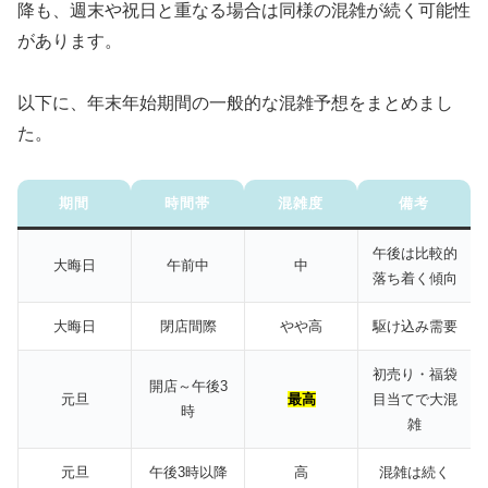
降も、週末や祝日と重なる場合は同様の混雑が続く可能性
があります。
以下に、年末年始期間の一般的な混雑予想をまとめまし
た。
期間
時間帯
混雑度
備考
午後は比較的
大晦日
午前中
中
落ち着く傾向
大晦日
閉店間際
やや高
駆け込み需要
初売り・福袋
開店～午後3
元旦
最高
目当てで大混
時
雑
元旦
午後3時以降
高
混雑は続く