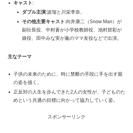
キャスト
:
ダブル主演
:波瑠と川栄李奈。
その他主要キャスト
:向井康二（Snow Man）が
副社長役、中村蒼が小学校教師役、池村碧彩が
娘役、田中みな実が薫のママ友役などで出演。
主なテーマ
子供の未来のために、時に禁断の手段に手を出す親
の姿を描く。
正反対の人生を歩んできた2人の女性が、子どものた
めという共通の目標に向かって協力していく姿。
スポンサーリンク