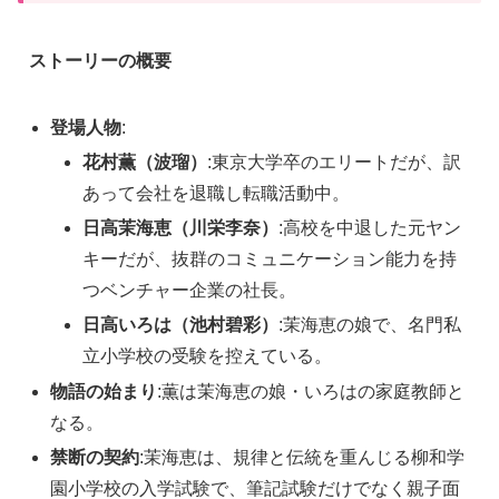
ストーリーの概要
登場人物
:
花村薫（波瑠）
:東京大学卒のエリートだが、訳
あって会社を退職し転職活動中。
日高茉海恵（川栄李奈）
:高校を中退した元ヤン
キーだが、抜群のコミュニケーション能力を持
つベンチャー企業の社長。
日高いろは（池村碧彩）
:茉海恵の娘で、名門私
立小学校の受験を控えている。
物語の始まり
:薫は茉海恵の娘・いろはの家庭教師と
なる。
禁断の契約
:茉海恵は、規律と伝統を重んじる柳和学
園小学校の入学試験で、筆記試験だけでなく親子面