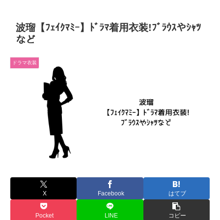
波瑠【ﾌｪｲｸﾏﾐｰ】ﾄﾞﾗﾏ着用衣装!ﾌﾞﾗｳｽやｼｬﾂ
など
ドラマ衣装
X
Facebook
はてブ
Pocket
LINE
コピー