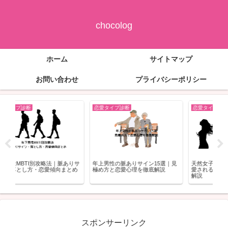
chocolog
ホーム
サイトマップ
お問い合わせ
プライバシーポリシー
恋愛タイプ診断
恋愛タイプ診断
恋
りサ
年上男性の脈ありサイン15選｜見
天然女子のあるある20選｜なぜか
ﾐｽ
め
極め方と恋愛心理を徹底解説
愛される理由とモテる魅力を徹底
方!
解説
スポンサーリンク