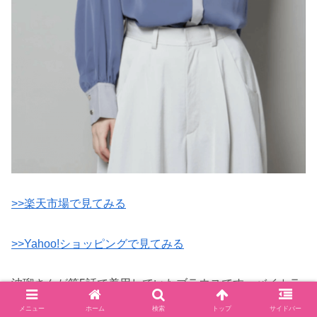
>>楽天市場で見てみる
>>Yahoo!ショッピングで見てみる
波瑠さんが第5話で着用していたブラウスです。バイカラ
ー配色のデザインが上品ですね。
メニュー
ホーム
検索
トップ
サイドバー