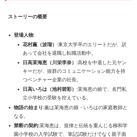
ストーリーの概要
登場人物
:
花村薫（波瑠）
:東京大学卒のエリートだが、訳
あって会社を退職し転職活動中。
日高茉海恵（川栄李奈）
:高校を中退した元ヤン
キーだが、抜群のコミュニケーション能力を持
つベンチャー企業の社長。
日高いろは（池村碧彩）
:茉海恵の娘で、名門私
立小学校の受験を控えている。
物語の始まり
:薫は茉海恵の娘・いろはの家庭教師と
なる。
禁断の契約
:茉海恵は、規律と伝統を重んじる柳和学
園小学校の入学試験で、筆記試験だけでなく親子面