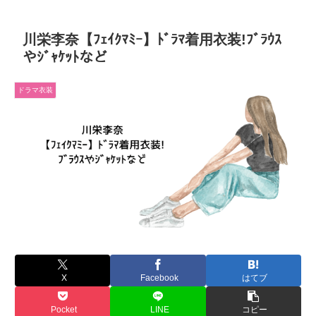
川栄李奈【ﾌｪｲｸﾏﾐｰ】ﾄﾞﾗﾏ着用衣装!ﾌﾞﾗｳｽ
やｼﾞｬｹｯﾄなど
ドラマ衣装
X
Facebook
はてブ
Pocket
LINE
コピー