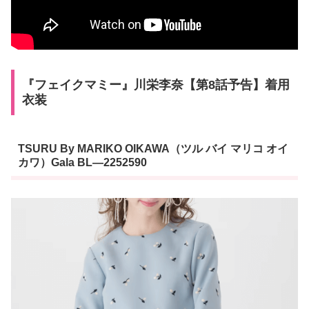
『フェイクマミー』川栄李奈【第8話予告】着用
衣装
TSURU By MARIKO OIKAWA（ツル バイ マリコ オイ
カワ）Gala BL―2252590