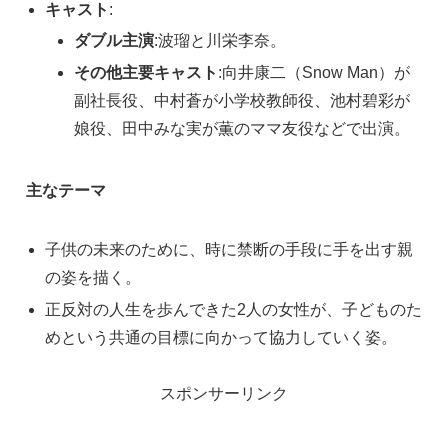
キャスト
:
ダブル主演
:波瑠と川栄李奈。
その他主要キャスト
:向井康二（Snow Man）が
副社長役、中村蒼が小学校教師役、池村碧彩が
娘役、田中みな実が薫のママ友役などで出演。
主なテーマ
子供の未来のために、時に禁断の手段に手を出す親
の姿を描く。
正反対の人生を歩んできた2人の女性が、子どものた
めという共通の目標に向かって協力していく姿。
スポンサーリンク