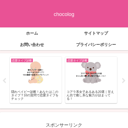
chocolog
ホーム
サイトマップ
お問い合わせ
プライバシーポリシー
恋愛タイプ診断
恋愛タイプ診断
恋
性
隠れベイビー診断！あなたはこの
コアラ系女子あるある20選｜甘え
永井
解
タイプ？10の質問で恋愛タイプを
ん坊で癒し系な魅力が詰まって
長/
チェック
る！
スポンサーリンク