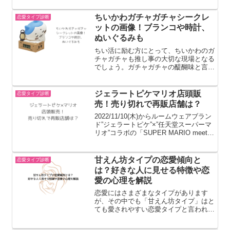
の衣装ブランドについてまとめてみまし
た。ファーストサマーウイカさんのプロ
ちいかわガチャガチャシークレ
恋愛タイプ診断
フィール この投稿をIns...
ットの画像！ブランコや時計、
ぬいぐるみも
ちい活に励む方にとって、ちいかわのガ
チャガチャも推し事の大切な現場となる
でしょう。ガチャガチャの醍醐味と言え
ば自分の好きな物を引けるか否かのドキ
ドキもありますが、なんと言ってもシー
クレットを引けるかどうかは非常に大き
ジェラートピケマリオ店頭販
恋愛タイプ診断
な楽しみです。実は、ちい...
売！売り切れで再販店舗は？
2022/11/10(木)からルームウェアブラン
ド”ジェラートピケ”×”任天堂スーパーマ
リオ”コラボの「SUPER MARIO meet
GELATO PIQUE」第3弾が発売されまし
た。”ハッピーマリオホームコレクショ
ン（ジェラピケマリオ...
甘えん坊タイプの恋愛傾向と
恋愛タイプ診断
は？好きな人に見せる特徴や恋
愛の心理を解説
恋愛にはさまざまなタイプがあります
が、その中でも「甘えん坊タイプ」はと
ても愛されやすい恋愛タイプと言われて
います。好きな人に頼ったり、素直に気
持ちを伝えたりする姿が魅力的で、自然