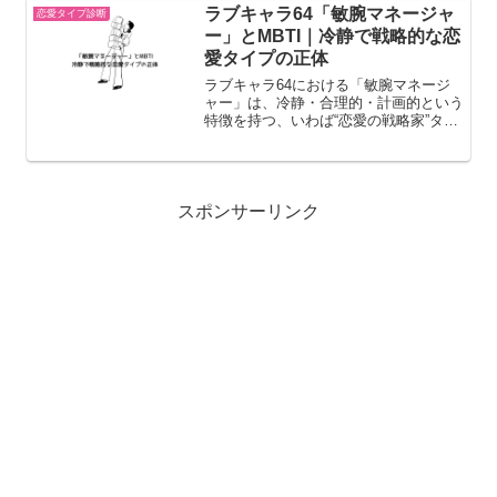
と周囲の人を惹きつけることも多いでし
ラブキャラ64「敏腕マネージャ
恋愛タイプ診断
ょう。この記事では甘えん坊...
ー」とMBTI｜冷静で戦略的な恋
愛タイプの正体
ラブキャラ64における「敏腕マネージ
ャー」は、冷静・合理的・計画的という
特徴を持つ、いわば“恋愛の戦略家”タイ
プです。感情よりも現実を重視し、恋愛
においても無駄やリスクを避ける傾向が
あります。そんな敏腕マネージャーは、
MBTIでいうとどのタ...
スポンサーリンク