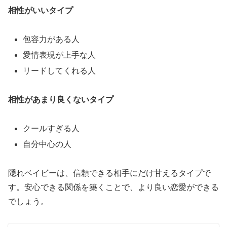
相性がいいタイプ
プ
を
恋
包容力がある人
愛
愛情表現が上手な人
目
リードしてくれる人
線
で
相性があまり良くないタイプ
解
説
クールすぎる人
自分中心の人
隠れベイビーは、信頼できる相手にだけ甘えるタイプで
す。安心できる関係を築くことで、より良い恋愛ができる
でしょう。