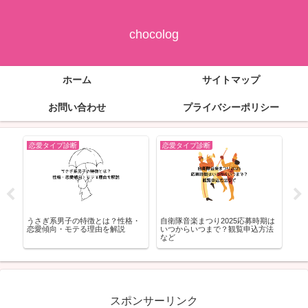
chocolog
ホーム
サイトマップ
お問い合わせ
プライバシーポリシー
恋愛タイプ診断
恋愛タイプ診断
恋
イプ
うさぎ系男子の特徴とは？性格・
自衛隊音楽まつり2025応募時期は
ラブ
恋愛傾向・モテる理由を解説
いつからいつまで？観覧申込方法
恋愛
など
る”
スポンサーリンク