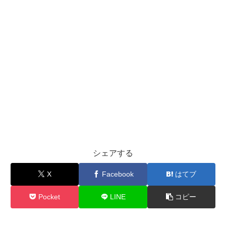
は？
相
性
が
い
い
タ
イ
プ・
悪
い
シェアする
タ
X
Facebook
はてブ
イ
プ
Pocket
LINE
コピー
を
恋