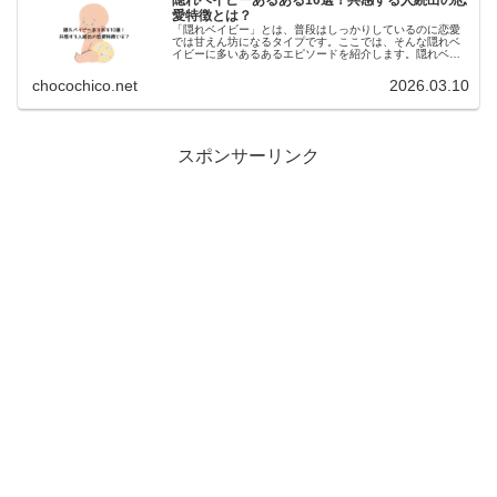
隠れベイビーあるある10選！共感する人続出の恋
愛特徴とは？
「隠れベイビー」とは、普段はしっかりしているのに恋愛
では甘えん坊になるタイプです。ここでは、そんな隠れベ
イビーに多いあるあるエピソードを紹介します。隠れベイ
ビーあるある①外ではしっかり者職場や学校では頼られる
存在。でも本当は甘えたい気持ちも...
chocochico.net
2026.03.10
:
スポンサーリンク
隠
れ
ベ
イ
ビ
ー
の
相
性
と
は？