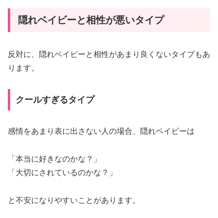
タ
イ
隠れベイビーと相性が悪いタイプ
プ・
悪
反対に、隠れベイビーと相性があまり良くないタイプもあ
い
ります。
タ
イ
プ
クールすぎるタイプ
を
恋
感情をあまり表に出さない人の場合、隠れベイビーは
愛
目
「本当に好きなのかな？」
線
「大切にされているのかな？」
で
解
と不安になりやすいことがあります。
説