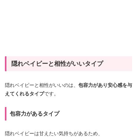
相
性
が
い
い
タ
イ
隠れベイビーと相性がいいタイプ
プ・
悪
隠れベイビーと相性がいいのは、
包容力があり安心感を与
い
えてくれるタイプ
です。
タ
イ
プ
包容力があるタイプ
を
恋
隠れベイビーは甘えたい気持ちがあるため、
愛