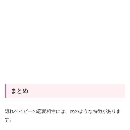
相
性
と
は？
相
性
が
い
い
タ
イ
まとめ
プ・
悪
隠れベイビーの恋愛相性には、次のような特徴がありま
い
す。
タ
イ