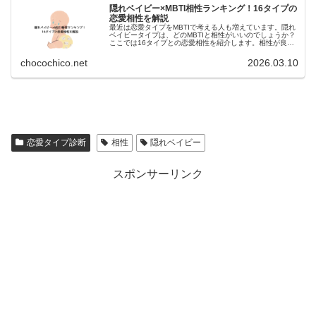
隠れベイビー×MBTI相性ランキング！16タイプの
恋愛相性を解説
最近は恋愛タイプをMBTIで考える人も増えています。隠れ
ベイビータイプは、どのMBTIと相性がいいのでしょうか？
ここでは16タイプとの恋愛相性を紹介します。相性が良い
MBTIタイプENFJ（主人公）面倒見がよく愛情表現が上
手。隠れベイビーを...
chocochico.net
2026.03.10
:
隠
恋愛タイプ診断
相性
隠れベイビー
れ
ベ
スポンサーリンク
イ
ビ
ー
の
相
性
と