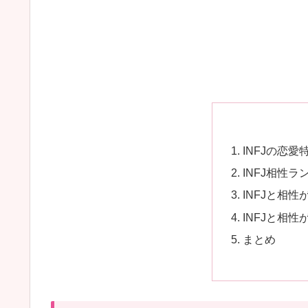
ン
キ
ン
グ
TOP16
｜
恋
INFJの恋愛
愛
INFJ相性ラ
で
INFJと相
合
INFJと相
う
まとめ
タ
イ
プ・