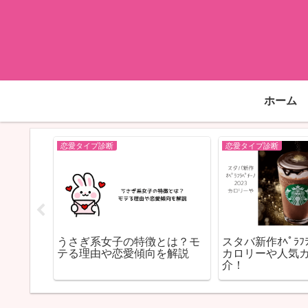
ホーム
恋愛タイプ診断
恋愛タイプ診断
は何％？
うさぎ系女子の特徴とは？モ
スタバ新作ｵﾍﾟﾗﾌﾗﾍ
タイプの
テる理由や恋愛傾向を解説
カロリーや人気
介！