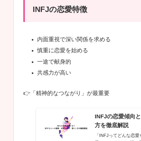
合
INFJの恋愛特徴
わ
な
い
内面重視で深い関係を求める
タ
慎重に恋愛を始める
イ
一途で献身的
プ
共感力が高い
を
徹
👉「精神的なつながり」が最重要
底
解
説
INFJの恋愛傾
方を徹底解説
「INFJってどんな恋