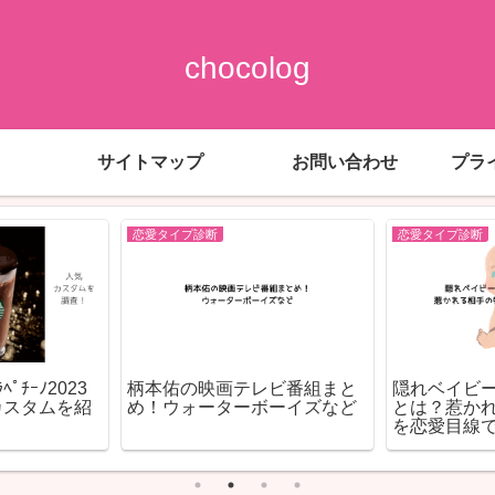
chocolog
サイトマップ
お問い合わせ
プラ
恋愛タイプ診断
恋愛タイプ診断
ﾟﾁｰﾉ2023
柄本佑の映画テレビ番組まと
隠れベイビ
カスタムを紹
め！ウォーターボーイズなど
とは？惹か
を恋愛目線