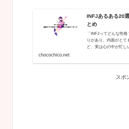
INFJあるある
とめ
「INFJってどんな性
りがあり、内面がとても
ど、実は心の中が忙しい
あるあるをた...
chocochico.net
:
スポ
INFJ
の
相
性
ラ