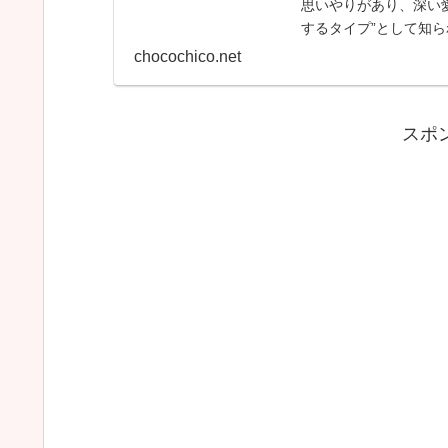
思いやりがあり、深い愛
するタイプ”として知ら
の態度・...
chocochico.net
:
スポ
INFJ
の
相
性
ラ
ン
キ
ン
グ