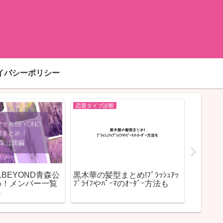
イバシーポリシー
恋愛タイプ診断
恋愛タイプ
BEYOND青森公
黒木華の髪型まとめ!ﾌﾞﾗｯｼｭｱｯ
年上男
め！メンバー一覧
ﾌﾟﾗｲﾌやﾊﾟｰﾏのｵｰﾀﾞｰ方法も
行動・
も