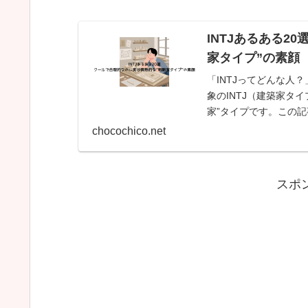
INTJあるある2
家タイプ”の素顔
「INTJってどんな人
象のINTJ（建築家タ
家”タイプです。この記
介します...
chocochico.net
:
スポ
INTJ
の
相
性
ラ