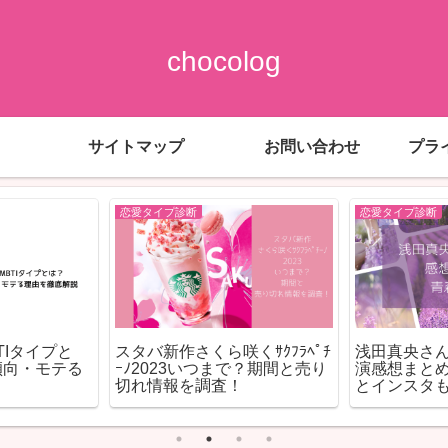
chocolog
サイトマップ
お問い合わせ
プラ
恋愛タイプ診断
恋愛タイプ診断
TIタイプと
スタバ新作さくら咲くｻｸﾌﾗﾍﾟﾁ
浅田真央さん
傾向・モテる
ｰﾉ2023いつまで？期間と売り
演感想まと
切れ情報を調査！
とインスタ