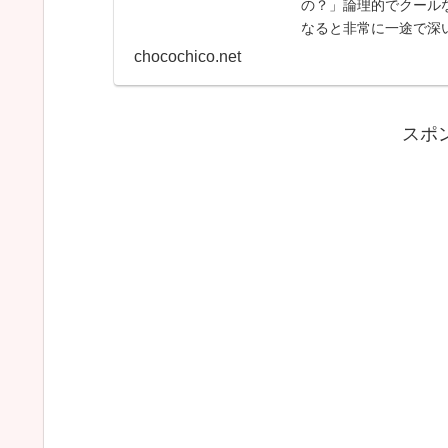
の？」論理的でクールな
なると非常に一途で深い
向・好きな人への態...
chocochico.net
:
スポ
INTJ
の
相
性
ラ
ン
キ
ン
グ