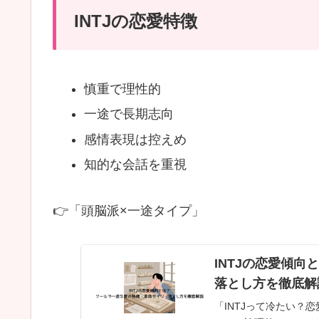
合
INTJの恋愛特徴
わ
な
い
慎重で理性的
タ
一途で長期志向
イ
感情表現は控えめ
プ
知的な会話を重視
を
徹
👉「頭脳派×一途タイプ」
底
解
説
INTJの恋愛傾
落とし方を徹底解
「INTJって冷たい？