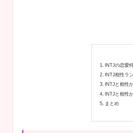
ン
キ
ン
グ
TOP16
｜
恋
INTJの恋愛
愛
INTJ相性ラ
で
INTJと相
合
INTJと相
う
まとめ
タ
イ
プ・