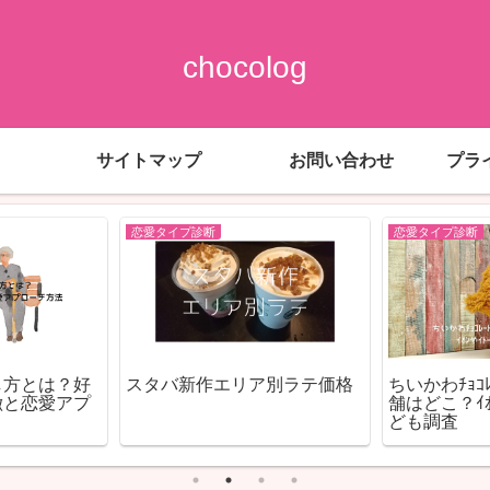
chocolog
サイトマップ
お問い合わせ
プラ
恋愛タイプ診断
恋愛タイプ診断
し方とは？好
スタバ新作エリア別ラテ価格
ちいかわﾁｮｺ
徴と恋愛アプ
舗はどこ？ｲｵﾝ
ども調査