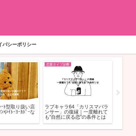
イバシーポリシー
恋愛タイプ診断
恋愛タイプ
ﾚｰﾄ型取り扱い店
ラブキャラ64「カリスマバラ
ラブキャ
やｲﾄｰﾖｰｶﾄﾞｰな
ンサー」の復縁｜一度離れて
ンサー
も“自然に戻る恋”の条件とは
尊重”
法