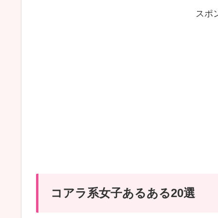
:
スポ
コ
ア
ラ
系
女
子
あ
る
あ
る
20
コアラ系女子あるある20選
選
｜