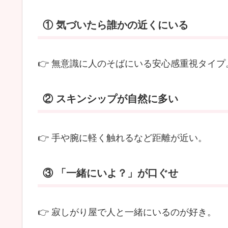
甘
① 気づいたら誰かの近くにいる
え
ん
坊
👉 無意識に人のそばにいる安心感重視タイプ
で
癒
② スキンシップが自然に多い
し
系
👉 手や腕に軽く触れるなど距離が近い。
な
魅
③ 「一緒にいよ？」が口ぐせ
力
が
詰
👉 寂しがり屋で人と一緒にいるのが好き。
ま