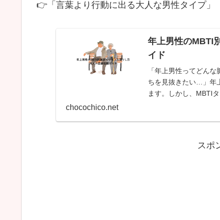
👉「言葉より行動に出る大人な男性タイプ」
年上男性のMBT
イド
「年上男性ってどんな
ちを見抜きたい…」年
ます。しかし、MBT
やすくなります。この..
chocochico.net
:
スポ
年
上
男
性