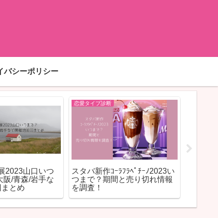
イバシーポリシー
恋愛タイプ診断
恋愛タイプ
ﾘｰ展2023山口いつ
スタバ新作ｺｰﾗﾌﾗﾍﾟﾁｰﾉ2023い
コアラ系
大阪/青森/岩手な
つまで？期間と売り切れ情報
説｜当
回まとめ
を調査！
向を徹