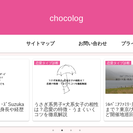
chocolog
サイトマップ
お問い合わせ
プラ
恋愛タイプ診断
恋愛タイプ診断
ｽﾞSuzuka
うさぎ系男子×犬系女子の相性
ｼﾙﾊﾞﾆｱﾌｧﾐ
?身長や経歴
は？恋愛の特徴・うまくいく
まで？東京/
コツを徹底解説
ど開催地巡