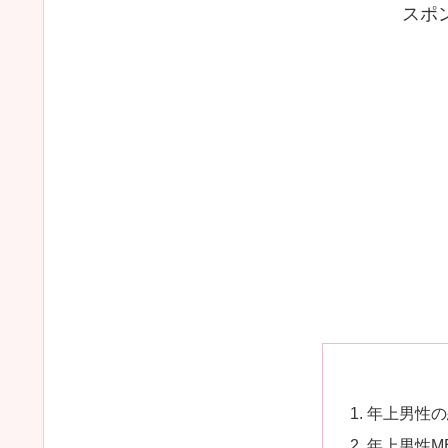
スポ
年上男性の
年上男性M