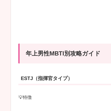
MBTI
別
相
性
ラ
ン
キ
年上男性MBTI別攻略ガイド
ン
グ
｜
ESTJ（指揮官タイプ）
脈
あ
り
💡特徴
サ