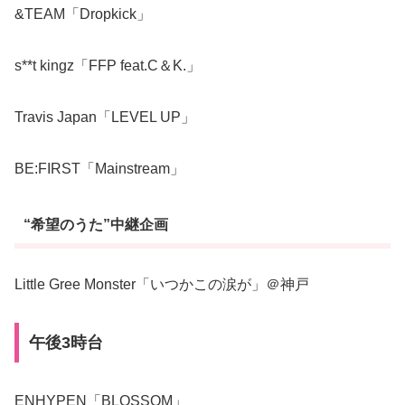
&TEAM「Dropkick」
s**t kingz「FFP feat.C＆K.」
Travis Japan「LEVEL UP」
BE:FIRST「Mainstream」
“希望のうた”中継企画
Little Gree Monster「いつかこの涙が」＠神戸
午後3時台
ENHYPEN「BLOSSOM」