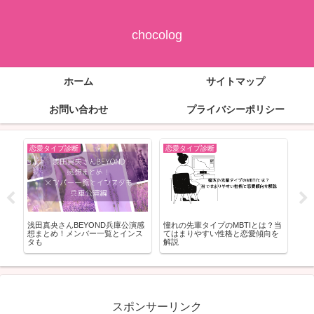
chocolog
ホーム
サイトマップ
お問い合わせ
プライバシーポリシー
恋愛タイプ診断
恋愛タイプ診断
恋
好か
浅田真央さんBEYOND兵庫公演感
憧れの先輩タイプのMBTIとは？当
コア
想まとめ！メンバー一覧とインス
てはまりやすい性格と恋愛傾向を
系
タも
解説
徴
スポンサーリンク