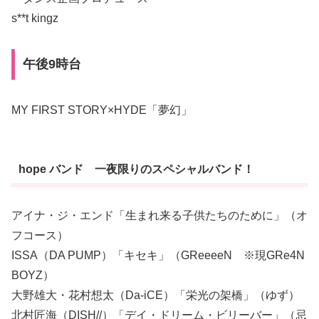
s**t kingz
午後9時台
MY FIRST STORY×HYDE「夢幻」
hope バンド 一夜限りのスペシャルバンド！
アイナ・ジ・エンド「生まれ来る子供たちのために」（オ
フコース）
ISSA（DA PUMP）「キセキ」（GReeeeN ※現GRe4N
BOYZ）
大野雄大・花村想太（Da-iCE）「栄光の架橋」（ゆず）
北村匠海（DISH//）「デイ・ドリーム・ビリーバー」（忌