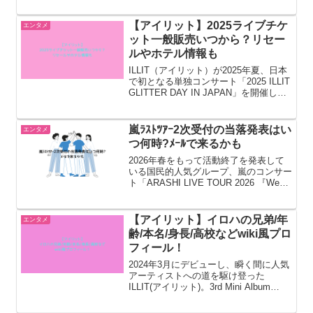
た。YOASOBIファンに限らず、洋楽が
好きな方や、英語を勉強中の方が楽しめ
る楽曲だと私は思います。その後もさ
【アイリット】2025ライブチケ
エンタメ
ま...
ット一般販売いつから？リセー
ルやホテル情報も
ILLIT（アイリット）が2025年夏、日本
で初となる単独コンサート「2025 ILLIT
GLITTER DAY IN JAPAN」を開催しま
す。神奈川・ぴあアリーナMMと大阪・
大阪城ホールという2大アリーナで、全
4公演が予定されています...
嵐ﾗｽﾄﾂｱｰ2次受付の当落発表はい
エンタメ
つ何時?ﾒｰﾙで来るかも
2026年春をもって活動終了を発表して
いる国民的人気グループ、嵐のコンサー
ト「ARASHI LIVE TOUR 2026 『We
are ARASHI』」の観覧チケットのファ
ンクラブ先行抽選販売の2次受付が2026
年1月14日からスタートし...
【アイリット】イロハの兄弟/年
エンタメ
齢/本名/身長/高校などwiki風プロ
フィール！
2024年3月にデビューし、瞬く間に人気
アーティストへの道を駆け登った
ILLIT(アイリット)。3rd Mini Album
‘bomb’ も6月16日（韓国発売日）にリリ
ースされる予定です。そんなアイリット