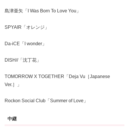
島津亜矢「I Was Born To Love You」
SPYAIR「オレンジ」
Da-iCE「I wonder」
DISH//「沈丁花」
TOMORROW X TOGETHER「Deja Vu［Japanese
Ver.］」
Rockon Social Club「Summer of Love」
中継