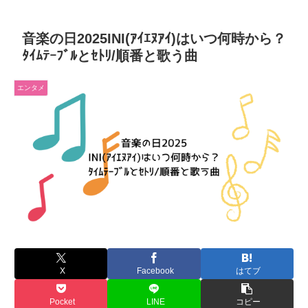
音楽の日2025INI(ｱｲｴﾇｱｲ)はいつ何時から？
ﾀｲﾑﾃｰﾌﾞﾙとｾﾄﾘ/順番と歌う曲
エンタメ
X
Facebook
はてブ
Pocket
LINE
コピー