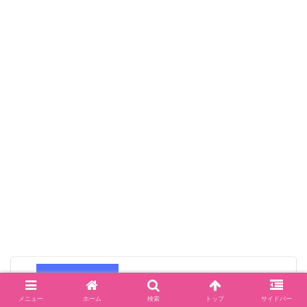
【ENHYPEN】Still Monsterの歌詞と掛け
声(応援方法)
メニュー
ホーム
検索
トップ
サイドバー