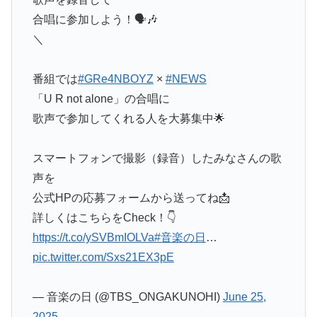
合唱に参加しよう！🗣🎶
＼
番組では
#GRe4NBOYZ
×
#NEWS
「U R not alone」の合唱に
歌声で参加してくれる人を大募集中🌟
スマートフォンで撮影（録音）したみなさんの歌
声を
公式HPの応募フォームから送ってね📩
詳しくはこちらをCheck！👇
https://t.co/ySVBmIOLVa
#音楽の日
…
pic.twitter.com/Sxs21EX3pE
— 音楽の日 (@TBS_ONGAKUNOHI)
June 25,
2025