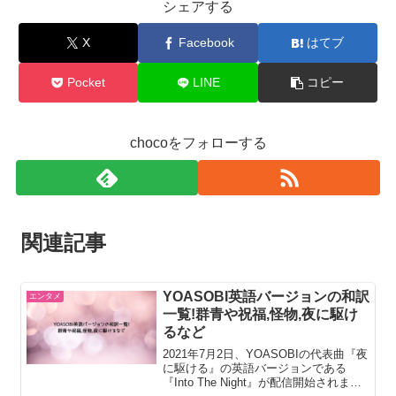
シェアする
X
Facebook
はてブ
Pocket
LINE
コピー
chocoをフォローする
関連記事
YOASOBI英語バージョンの和訳
エンタメ
一覧!群青や祝福,怪物,夜に駆け
るなど
2021年7月2日、YOASOBIの代表曲『夜
に駆ける』の英語バージョンである
『Into The Night』が配信開始されまし