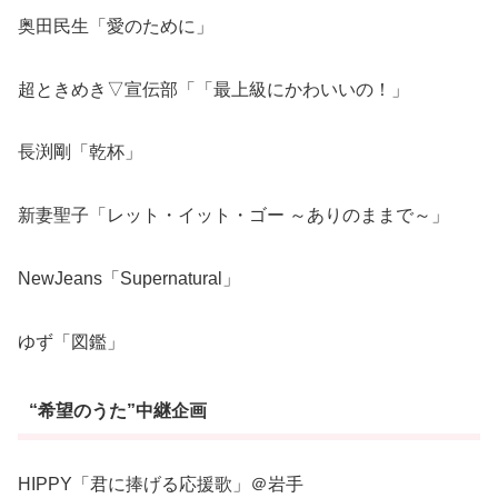
奥田民生「愛のために」
超ときめき▽宣伝部「「最上級にかわいいの！」
長渕剛「乾杯」
新妻聖子「レット・イット・ゴー ～ありのままで～」
NewJeans「Supernatural」
ゆず「図鑑」
“希望のうた”中継企画
HIPPY「君に捧げる応援歌」＠岩手