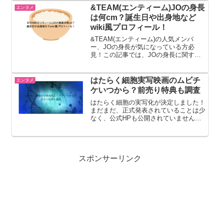
のマンネ（末っ子）として、また「...
&TEAM(エンティーム)JOの身長
エンタメ
は何cm？誕生日や出身地など
wiki風プロフィール！
&TEAM(エンティーム)の人気メンバ
ー、JOの身長が気になっている方必
見！この記事では、JOの身長に関する
情報を解説します。他のメンバーとの身
長比較も掲載しているので、&TEAMの
身長差が一目で分かります。さらに、身
はたらく細胞実写映画のムビチ
エンタメ
長以外にもJOの誕生日...
ケいつから？前売り特典も調査
はたらく細胞の実写化が決定しました！
まだまだ、正式発表されていることは少
なく、公式HPも公開されていません。
キャストやあらすじは別の記事でまとめ
ているので、気になる方はぜひそちらも
みてみてください！ムビチケ発売はいつ
から？結論から言うと、ま...
スポンサーリンク