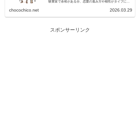
験豊富で余裕がある分、恋愛の進み方や相性がタイプによ
って変わります。この記事では、年上男性のMBTI別に「脈
ありサイン」「落とし方」「相...
chocochico.net
2026.03.29
:
スポンサーリンク
年
上
男
性
あ
る
あ
る
｜
恋
愛
で