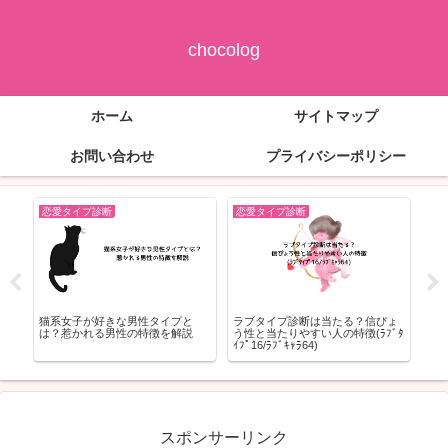
chocolog
ホーム
サイトマップ
お問い合わせ
プライバシーポリシー
恋愛タイプ診断
恋愛タイプ診断
恋
発
猫系女子が好きな男性タイプと
ラブタイプ診断は当たる？信ぴょ
ジャ
たち
は？惹かれる男性の特徴を解説
う性と当たりやすい人の特徴(ﾗﾌﾞﾀ
羽
ｲﾌﾟ16/ﾗﾌﾞｷｬﾗ64)
も
スポンサーリンク