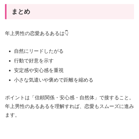
付
まとめ
き
合
年上男性の恋愛あるあるは👇
い
や
自然にリードしたがる
す
さ
行動で好意を示す
ま
安定感や安心感を重視
と
小さな気遣いや褒めで距離を縮める
め
ポイントは「信頼関係・安心感・自然体」で接すること。
年上男性のあるあるを理解すれば、恋愛もスムーズに進み
ます。