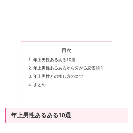
の
行
動・
心
理・
付
目次
き
年上男性あるある10選
合
年上男性あるあるから分かる恋愛傾向
い
年上男性との接し方のコツ
や
まとめ
す
さ
ま
と
年上男性あるある10選
め