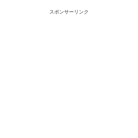
分の考えを持っているのが特徴です。そ
んなちゃっかりうさぎタイ...
スポンサーリンク