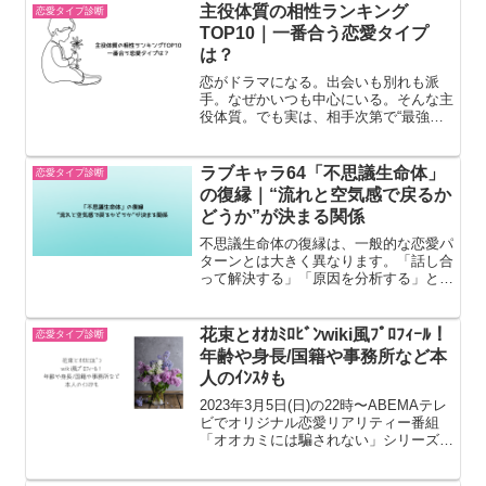
主役体質の相性ランキング
恋愛タイプ診断
TOP10｜一番合う恋愛タイプ
は？
恋がドラマになる。出会いも別れも派
手。なぜかいつも中心にいる。そんな主
役体質。でも実は、相手次第で“最強の
愛されタイプ”にも“疲れる恋愛体質”にも
なります。相性ランキングを発表しま
す。🥇第1位：LARE（カリスマバラン
ラブキャラ64「不思議生命体」
恋愛タイプ診断
サー）◎ 落ち着きと知...
の復縁｜“流れと空気感で戻るか
どうか”が決まる関係
不思議生命体の復縁は、一般的な恋愛パ
ターンとは大きく異なります。「話し合
って解決する」「原因を分析する」とい
ったプロセスよりも*“自然にまた一緒に
いる流れになるかどうか”で決まるタイ
プです。そのため復縁は努力や説得とい
花束とｵｵｶﾐﾛﾋﾞﾝwiki風ﾌﾟﾛﾌｨｰﾙ！
恋愛タイプ診断
うより、空気感の再接続...
年齢や身長/国籍や事務所など本
人のｲﾝｽﾀも
2023年3月5日(日)の22時〜ABEMAテレ
ビでオリジナル恋愛リアリティー番組
「オオカミには騙されない」シリーズの
最新作「花束とオオカミちゃんには騙さ
れない」がスタートします。楽しみです