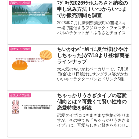
ね♪この記事では花束とｵｵｶﾐﾛﾋﾞﾝ年齢や
ﾌｼﾞﾛｯｸ2026ﾁｹｯﾄふるさと納税の
恋愛タイプ診断
身長/...
申し込み方法！いつからいつま
でか販売期間も調査
2026年７月に新潟県湯沢町の苗場スキ
ー場で開催するフジロック・フェスティ
バルのチケットが「ふるさとチョイス」
などのふるさと納税サイトで新潟県湯沢
町のお礼の品として選ばれました。お礼
の品のフジロックチケットの種類は、
ちいかわﾍﾞｰｶﾘｰに夏仕様(ひやけ
恋愛タイプ診断
2025年は23種類でし...
しちゃった)が7/18より登場!商品
ラインナップ
大人気のちいかわベーカリーで、7月18
日(金)より日焼けにサングラス姿がかわ
いいキャラクターパンとドリンク6種が
新発売されます。この記事ではちいかわ
ベーカリー(ひやけしちゃった)商品ライ
ンナップなどについてまとめてみまし
ちゃっかりうさぎタイプの恋愛
恋愛タイプ診断
た。ちいかわベーカリ...
傾向とは？可愛くて賢い性格の
恋愛特徴を解説
恋愛タイプにはさまざまな性格がありま
すが、その中でも「ちゃっかりうさぎタ
イプ」は、可愛らしさと賢さをあわせ持
つ魅力的なタイプと言われています。甘
え上手で人懐っこい一方、しっかりと自