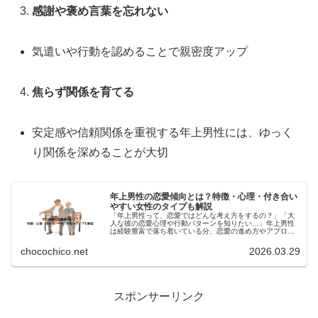
感謝や褒め言葉を忘れない
気遣いや行動を認めることで親密度アップ
焦らず関係を育てる
安定感や信頼関係を重視する年上男性には、ゆっく
り関係を深めることが大切
年上男性の恋愛傾向とは？特徴・心理・付き合い
やすい女性のタイプも解説
「年上男性って、恋愛ではどんな考え方をするの？」「大
人な彼の恋愛心理や行動パターンを知りたい…」年上男性
は経験豊富で落ち着いている分、恋愛の進め方やアプロー
チが若い男性とは少し違います。この記事では、年上男性
の恋愛傾向・特徴・心理・付き合い...
chocochico.net
2026.03.29
:
スポンサーリンク
年