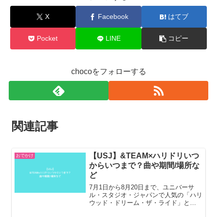
で
X
Facebook
はてブ
見
ら
Pocket
LINE
コピー
れ
る？
chocoをフォローする
関連記事
【USJ】&TEAM×ハリドリいつ
おでかけ
からいつまで？曲や期間/場所な
ど
7月1日から8月20日まで、ユニバーサ
ル・スタジオ・ジャパンで人気の「ハリ
ウッド・ドリーム・ザ・ライド」と
HYBE JAPANがコラボレーションした