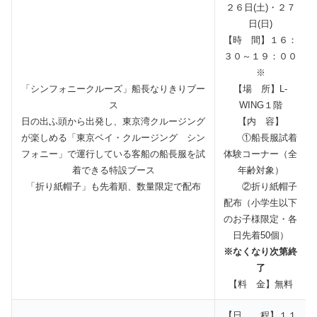
２６日(土)・２７
日(日)
【時 間】１６：
３０～１９：００
※
「シンフォニークルーズ」船長なりきりブー
【場 所】L-
ス
WING１階
日の出ふ頭から出発し、東京湾クルージング
【内 容】
が楽しめる「東京ベイ・クルージング シン
①船長服試着
フォニー」で運行している客船の船長服を試
体験コーナー（全
着できる特設ブース
年齢対象）
「折り紙帽子」も先着順、数量限定で配布
②折り紙帽子
配布（小学生以下
のお子様限定・各
日先着50個）
※なくなり次第終
了
【料 金】無料
【日 程】１１