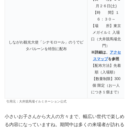
月２６日(土)
【時 間】１
６：３０～
【場 所】東京
メガイルミ 入場
口（大井競馬場北
しながわ観光大使「シナモロール」のうでピ
門）
タバルーンを特別に配布
※詳細は、
アクセ
スマップ
を参照
【配布方法】先着
順（入場順）
【数量制限】300
個 限定（お一人
につき１個まで）
引用元：大井競馬場イルミネーション公式
小さいお子さんから大人の方々まで、幅広い世代で楽しめ
る内容になっていますね。期間中は多くの来場者が訪れる