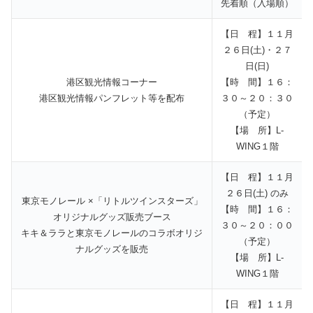
先着順（入場順）
【日 程】１１月
２６日(土)・２７
日(日)
港区観光情報コーナー
【時 間】１６：
港区観光情報パンフレット等を配布
３０～２０：３０
（予定）
【場 所】L-
WING１階
【日 程】１１月
２６日(土) のみ
東京モノレール ×「リトルツインスターズ」
【時 間】１６：
オリジナルグッズ販売ブース
３０～２０：００
キキ＆ララと東京モノレールのコラボオリジ
（予定）
ナルグッズを販売
【場 所】L-
WING１階
【日 程】１１月