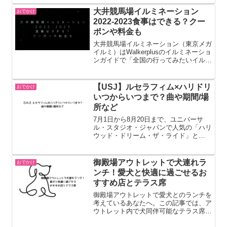
『HYBE MUSIC GROUP×ハリウッド・
ドリーム・ザ・ライド』が開催されま
大井競馬場イルミネーション
おでかけ
す。『HY...
2022-2023食事はできる？クー
ポンや料金も
大井競馬場イルミネーション（東京メガ
イルミ）はWalkerplusのイルミネーショ
ンガイドで「全国の行ってみたいイルミ
ネーションランキング」で2020年、
2021年と2年連続1位を獲得して話題に
なっています。今回は大井競馬場イルミ
【USJ】ルセラフィム×ハリドリ
おでかけ
ネーション...
いつからいつまで？曲や期間/場
所など
7月1日から8月20日まで、ユニバーサ
ル・スタジオ・ジャパンで人気の「ハリ
ウッド・ドリーム・ザ・ライド」と
HYBE JAPANがコラボレーションした
『HYBE MUSIC GROUP×ハリウッド・
ドリーム・ザ・ライド』が開催されま
御殿場アウトレットで犬連れラ
おでかけ
す。『HY...
ンチ！愛犬と快適に過ごせるお
すすめ店とテラス席
御殿場アウトレットで愛犬とのランチを
考えているあなたへ。この記事では、ア
ウトレット内で犬同伴可能なテラス席の
あるレストランやカフェ、軽食店を厳選