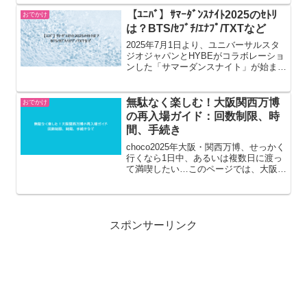
してご紹介します。さらに、周辺のおす
すめドッグカフェや自然の中で楽しめる
【ﾕﾆﾊﾞ】ｻﾏｰﾀﾞﾝｽﾅｲﾄ2025のｾﾄﾘ
おでかけ
店舗情報も網羅。各店の犬...
は？BTS/ｾﾌﾞﾁ/ｴﾅﾌﾟ/TXTなど
2025年7月1日より、ユニバーサルスタ
ジオジャパンとHYBEがコラボレーショ
ンした「サマーダンスナイト」が始まり
ます。BTSをはじめ人気アーティスト総
勢9組のあの楽曲とミュージックビデオ
に、光＆シャボン玉の特殊効果×ダンサ
無駄なく楽しむ！大阪関西万博
おでかけ
ーとDJのパフォ...
の再入場ガイド：回数制限、時
間、手続き
choco2025年大阪・関西万博、せっかく
行くなら1日中、あるいは複数日に渡っ
て満喫したい…このページでは、大阪・
関西万博の再入場に関する疑問を解消し
ます。再入場は可能なのか、回数制限は
あるのか、再入場の具体的な手続きはど
うすればいいのか...
スポンサーリンク