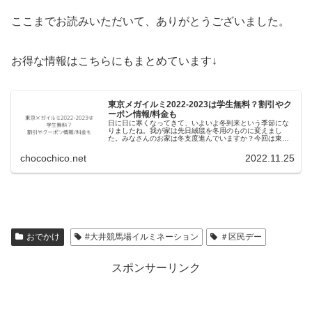
ここまでお読みいただいて、ありがとうございました。
お得な情報はこちらにもまとめています↓
東京メガイルミ2022-2023は学生無料？割引やク
ーポン情報/料金も
日に日に寒くなってきて、いよいよ冬到来という季節にな
りましたね。我が家は先日絨毯を冬用のものに変えまし
た。みなさんのお家は冬支度進んでいますか？今回は東京
メガイルミについて、東京メガイルミ2022-2023営業カレ
ンダーと料金情報東京メガイ...
chocochico.net
2022.11.25
:
大
おでかけ
#大井競馬場イルミネーション
＃区民デー
井
競
スポンサーリンク
馬
場