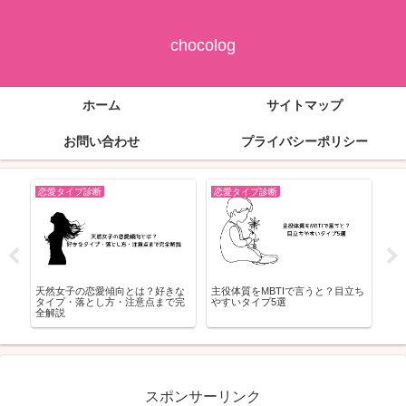
chocolog
ホーム
サイトマップ
お問い合わせ
プライバシーポリシー
恋愛タイプ診断
恋愛タイプ診断
恋
5選
天然女子の恋愛傾向とは？好きな
主役体質をMBTIで言うと？目立ち
「
方
タイプ・落とし方・注意点まで完
やすいタイプ5選
理由
全解説
スポンサーリンク