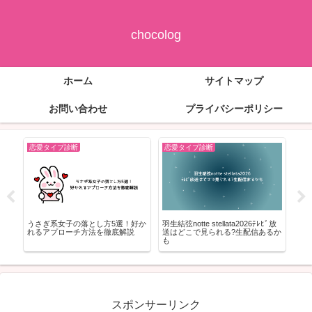
chocolog
ホーム
サイトマップ
お問い合わせ
プライバシーポリシー
恋愛タイプ診断
恋愛タイプ診断
恋
ﾙ！身
うさぎ系女子の落とし方5選！好か
羽生結弦notte stellata2026ﾃﾚﾋﾞ放
憧
一
れるアプローチ方法を徹底解説
送はどこで見られる?生配信あるか
は
も
スポンサーリンク