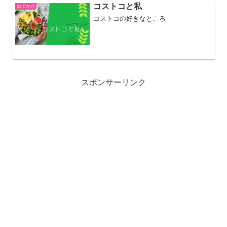
ドリーム・ザ・ライド』が開催されま
コストコと私
おでかけ
す。『HY...
コストコの好きなところ
スポンサーリンク