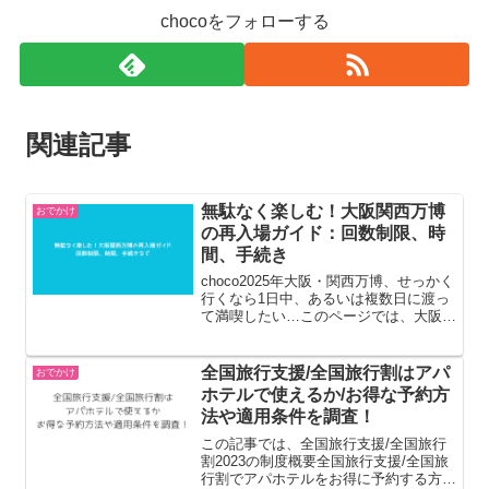
chocoをフォローする
関連記事
無駄なく楽しむ！大阪関西万博
おでかけ
の再入場ガイド：回数制限、時
間、手続き
choco2025年大阪・関西万博、せっかく
行くなら1日中、あるいは複数日に渡っ
て満喫したい…このページでは、大阪・
関西万博の再入場に関する疑問を解消し
ます。再入場は可能なのか、回数制限は
あるのか、再入場の具体的な手続きはど
全国旅行支援/全国旅行割はアパ
おでかけ
うすればいいのか...
ホテルで使えるか/お得な予約方
法や適用条件を調査！
この記事では、全国旅行支援/全国旅行
割2023の制度概要全国旅行支援/全国旅
行割でアパホテルをお得に予約する方法