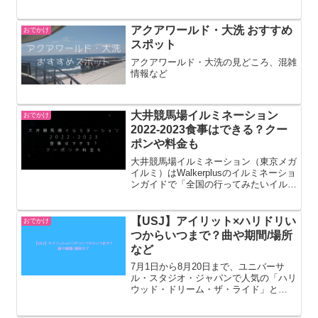
は？全国旅行支援/全国旅行割の適用条
件などについてまとめています。全国旅
行支援/全国旅行割2023の制度概要2022
アクアワールド・大洗 おすすめ
おでかけ
年の年末をも...
スポット
アクアワールド・大洗の見どころ、混雑
情報など
大井競馬場イルミネーション
おでかけ
2022-2023食事はできる？クー
ポンや料金も
大井競馬場イルミネーション（東京メガ
イルミ）はWalkerplusのイルミネーショ
ンガイドで「全国の行ってみたいイルミ
ネーションランキング」で2020年、
2021年と2年連続1位を獲得して話題に
なっています。今回は大井競馬場イルミ
【USJ】アイリット×ハリドリい
おでかけ
ネーション...
つからいつまで？曲や期間/場所
など
7月1日から8月20日まで、ユニバーサ
ル・スタジオ・ジャパンで人気の「ハリ
ウッド・ドリーム・ザ・ライド」と
HYBE JAPANがコラボレーションした
『HYBE MUSIC GROUP×ハリウッド・