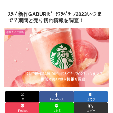
ｽﾀﾊﾞ新作GABURIﾋﾟｰﾁﾌﾗﾍﾟﾁｰﾉ2023いつま
で？期間と売り切れ情報を調査！
恋愛タイプ診断
X
Facebook
はてブ
Pocket
LINE
コピー