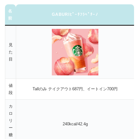
名
GABURIﾋﾟｰﾁﾌﾗﾍﾟﾁｰﾉ
前
見
た
目
値
Tallのみ テイクアウト687円、イートイン700円
段
カ
ロ
リ
240kcal/42.4g
ー
糖