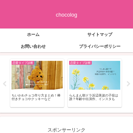
chocolog
ホーム
サイトマップ
お問い合わせ
プライバシーポリシー
恋愛タイプ診断
恋愛タイプ診断
恋
？
ちいかわチョコ作り方まとめ！棒
らんまん朝ドラ浜辺美波の子役は
忠
付きチョコやクッキーなど
誰？年齢や出演作、インスタも
途
スポンサーリンク