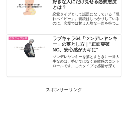
好きな人にだけ見せる恋愛態度
とは？
恋愛タイプとして話題になっている「隠
れベイビー」。普段はしっかりしている
のに、恋愛では甘えん坊な一面を持つの
が特徴です。そんな隠れベイビーは、好
きな人に対してわかりやすい本命サイン
を出すことがあります。この記事では、
ラブキャラ64「ツンデレヤンキ
恋愛タイプ診断
隠れベイビーの本命サイン...
ー」の落とし方｜“正面突破
NG、安心感がカギに”
ツンデレヤンキーを落とすときに一番大
事なのは、勢いではなく距離感のコント
ロールです。このタイプは感情が深く一
途ですが、不器用さとプライドが強いた
め、強引なアプローチほど逆効果になり
ます。結論から言うと攻略法は、「追わ
ない・責めない・でも離れ...
スポンサーリンク