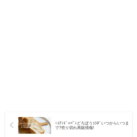
ﾆｺｱﾝﾄﾞ×ﾊﾟﾝどろぼうｺﾗﾎﾞいつからいつま
で?売り切れ再販情報!