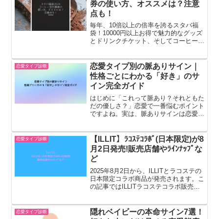
券の使い方、オススメは？注意
点も！
毎年、10倍以上の倍率を誇るスタバ福
袋！10000円以上お得で魅力的なグッズ
とドリンクチケット、そしてコーヒー豆
引換券が入っています！スタバのコーヒ
ーやフラペチーノは飲んだことあるけ
ど、コーヒー豆を購入したことはない。
恋愛タイプ別の脈ありサイン｜
恋愛タイプ診断
という方は少なくないと...
性格ごとにわかる「好き」のサ
イン完全ガイド
はじめに「これって脈あり？それともた
だの優しさ？」恋愛で一番悩むポイント
ですよね。実は、脈ありサインは恋愛タ
イプによって全く違います。同じ行動で
も意味が変わることも…。この記事で
は、恋愛タイプ別に分かる脈ありサイン
【ILLIT】ﾗｺｽﾃｺﾗﾎﾞ(日本限定)が8
恋愛タイプ診断
をわかりやすく解説します。...
月2日発売!販売店舗やﾗｲﾝﾅｯﾌﾟな
ど
2025年8月2日から、ILLITとラコステの
日本限定コラボ商品が発売されます。こ
の記事ではILLITラコステコラボ販売店
舗ILLITラコステコラボ商品ラインナッ
プなどについてまとめてみました。
ILLITラコステコラボ販売店舗ラコステ
隠れベイビーの本命サイン7選！
恋愛タイプ診断
店舗（...