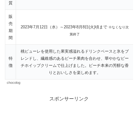
質
販
売
2023年7月12日（水）～2023年8月8日(火)頃まで
※なくなり次
期
第終了
間
桃ピューレを使用した果実感溢れるドリンクベースと氷をブ
特
レンドし、繊維感のあるピーチ果肉を合わせ、華やかなピー
徴
チホイップクリームで仕上げました。ピーチ本来の芳醇な香
りとおいしさを楽しめます。
chocolog
スポンサーリンク