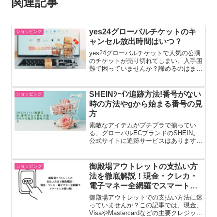
関連記事
yes24グローバルチケットのキ
ショッピング
ャンセル放出時間はいつ？
yes24グローバルチケットで人気の公演
のチケットが売り切れてしまい、入手困
難で困っていませんか？諦めるのはまだ
早いかもしれません。キャンセルチケッ
トを狙うことで、希望の公演に参加でき
るチャンスがあります。この記事では、
SHEINｼｰｲﾝ追跡方法!番号がない
ショッピング
yes24グローバル...
時の方法やgから始まる番号の見
方
素敵なアイテムがプチプラで揃ってい
る、グローバルECブランドのSHEIN。
公式サイトに追跡サービスはあります
が、海外通販はどうしても、荷物がどこ
にあるのか不安になってしまいます。そ
こで今回の記事では、SHEINで注文し
御殿場アウトレットの支払い方
ショッピング
た商品の追跡方法につい...
法を徹底解説！現金・クレカ・
電子マネー全網羅でスマートに
お買い物
御殿場アウトレットでの支払い方法に迷
っていませんか？この記事では、現金、
VisaやMastercardなどの主要クレジット