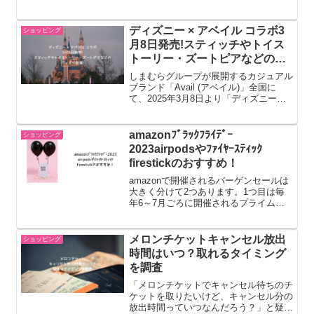
カード、SuicaやPayPayをはじめとす
る各種電子マネー・QRコード決済ま
で、御殿場アウトレットで利用可能なす
ディズニー × アベイル コラボ3
ショッピング
べて...
月8日発売!スティッチやトイス
トーリー・ズートピアなどのグ
ッズが登場!
しまむらグループが展開するカジュアル
ブランド「Avail (アベイル)」全国に
て、2025年3月8日より「ディズニー」
とのコラボグッズが発売されます。ステ
ィッチやベイマックス・ズートピア・ト
イストーリー・ピーターパンなどの人気
amazonﾌﾞﾗｯｸﾌﾗｲﾃﾞｰ
ショッピング
作品に登場する...
2023airpodsやﾌｧｲﾔｰｽﾃｨｯｸ
firestickのおすすめ！
amazonで開催されるバーゲンセールは
大きく分けて2つあります。1つ目は毎
年6～7月ごろに開催されるプライム
（有料）会員限定の「プライムデー」
で、2つ目は毎年11月下旬に開催され、
一般会員でも誰でも参加できる「ブラッ
メロンチケットキャンセル放出
ショッピング
クフライデー」です。こ...
時間はいつ？取れるタイミング
を調査
「メロンチケットでキャンセル待ちのチ
ケットを取りたいけど、キャンセル分の
放出時間っていつなんだろう？」と疑問