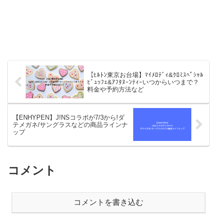
【ﾋﾙﾄﾝ東京お台場】ﾏｲﾒﾛﾃﾞｨ&ｸﾛﾐｽﾍﾟｼｬﾙ
ﾋﾞｭｯﾌｪ&ｱﾌﾀﾇｰﾝﾃｨｰいつからいつまで？
料金や予約方法など
【ENHYPEN】J!NSコラボが7/3から!ダ
テメガネ/サングラスなどの商品ラインナ
ップ
コメント
コメントを書き込む