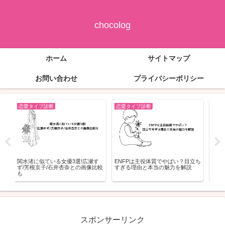
chocolog
ホーム
サイトマップ
お問い合わせ
プライバシーポリシー
恋愛タイプ診断
恋愛タイプ診断
恋
す
ENFPは主役体質でやばい？目立ち
【ILLIT】ﾗｺｽﾃｺﾗﾎﾞ(日本限定)が8
朝
比較
すぎる理由と本当の魅力を解説
月2日発売!販売店舗やﾗｲﾝﾅｯﾌﾟなど
と
スポンサーリンク