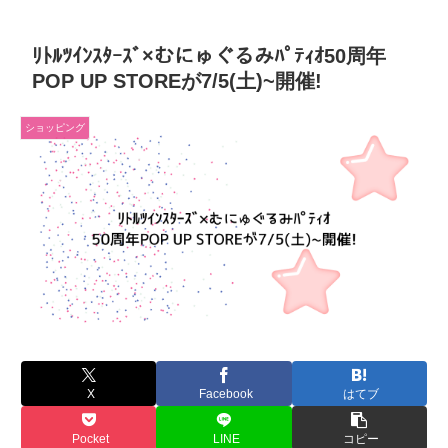
ﾘﾄﾙﾂｲﾝｽﾀｰｽﾞ×むにゅぐるみﾊﾟﾃｨｵ50周年
POP UP STOREが7/5(土)~開催!
ショッピング
X
Facebook
はてブ
Pocket
LINE
コピー