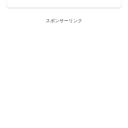
に思っていませんか？ この記事では、
メロンチケットのキャンセル放出時間に
関する情報を徹底的に調査し、チケット
をゲットする可能性を高め...
スポンサーリンク