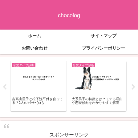
chocolog
ホーム
サイトマップ
お問い合わせ
プライバシーポリシー
恋愛タイプ診断
恋愛タイプ診断
恋
由
ボス猫男子の好きなタイプとは？
ラブキャラ64「パーフェクトカメ
ラブ
クールな男性が惹かれる女性の特
レオン」あるある｜“合わせすぎて
ー」
徴7つ
気づかれない最強適応型”の特徴
し”
化
スポンサーリンク