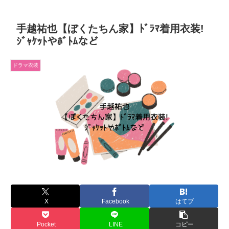
手越祐也【ぼくたちん家】ﾄﾞﾗﾏ着用衣装!
ｼﾞｬｹｯﾄやﾎﾞﾄﾑなど
ドラマ衣装
X
Facebook
はてブ
Pocket
LINE
コピー