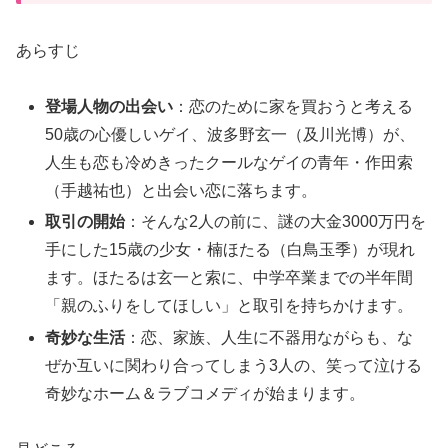
あらすじ
登場人物の出会い
：恋のために家を買おうと考える
50歳の心優しいゲイ、波多野玄一（及川光博）が、
人生も恋も冷めきったクールなゲイの青年・作田索
（手越祐也）と出会い恋に落ちます。
取引の開始
：そんな2人の前に、謎の大金3000万円を
手にした15歳の少女・楠ほたる（白鳥玉季）が現れ
ます。ほたるは玄一と索に、中学卒業までの半年間
「親のふりをしてほしい」と取引を持ちかけます。
奇妙な生活
：恋、家族、人生に不器用ながらも、な
ぜか互いに関わり合ってしまう3人の、笑って泣ける
奇妙なホーム＆ラブコメディが始まります。