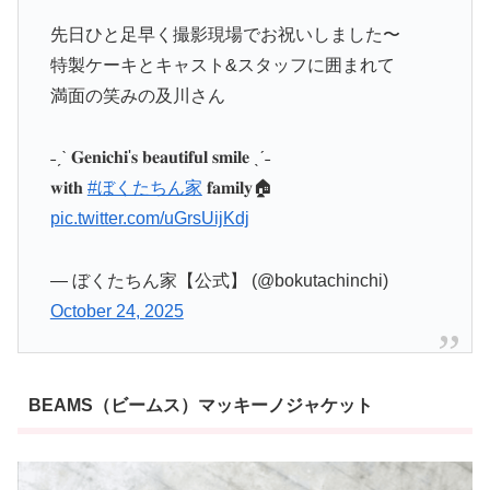
先日ひと足早く撮影現場でお祝いしました〜
特製ケーキとキャスト&スタッフに囲まれて
満面の笑みの及川さん
˗ˏˋ 𝐆𝐞𝐧𝐢𝐜𝐡𝐢'𝐬 𝐛𝐞𝐚𝐮𝐭𝐢𝐟𝐮𝐥 𝐬𝐦𝐢𝐥𝐞 ˎˊ˗
𝐰𝐢𝐭𝐡
#ぼくたちん家
𝐟𝐚𝐦𝐢𝐥𝐲🏠
pic.twitter.com/uGrsUijKdj
— ぼくたちん家【公式】 (@bokutachinchi)
October 24, 2025
BEAMS（ビームス）マッキーノジャケット