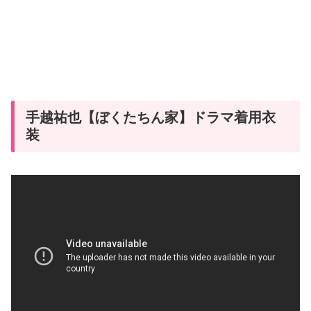
手越祐也【ぼくたちん家】ドラマ着用衣
装