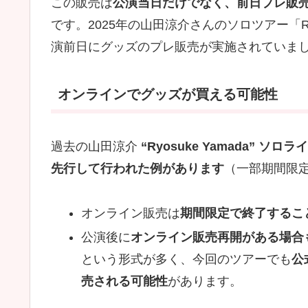
この販売は
公演当日だけでなく、前日プレ販
です。2025年の山田涼介さんのソロツアー「R
演前日にグッズのプレ販売が実施されていま
オンラインでグッズが買える可能性
過去の山田涼介
“Ryosuke Yamada” ソ
先行して行われた例があります
（一部期間限
オンライン販売は
期間限定で終了するこ
公演後に
オンライン販売再開がある場合
という形式が多く、今回のツアーでも
公
売される可能性
があります。