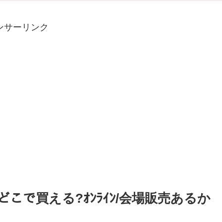
ンサーリンク
ｽﾞはどこで買える?ｵﾝﾗｲﾝ/会場販売あるか