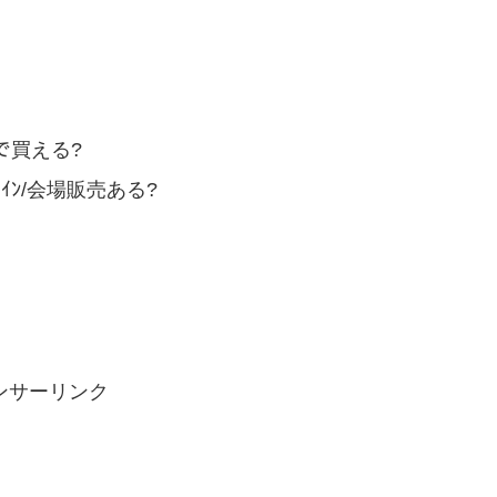
こで買える?
ﾝﾗｲﾝ/会場販売ある?
ンサーリンク