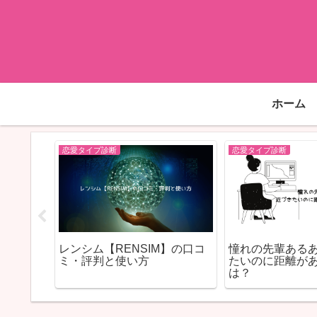
ホーム
恋愛タイプ診断
恋愛タイプ診断
妬はなぜ
レンシム【RENSIM】の口コ
憧れの先輩ある
と上手な
ミ・評判と使い方
たいのに距離が
は？