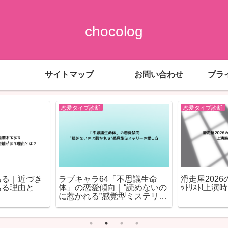
chocolog
サイトマップ
お問い合わせ
プラ
恋愛タイプ診断
恋愛タイプ診断
ある｜近づき
ラブキャラ64「不思議生命
滑走屋2026の
ある理由と
体」の恋愛傾向｜“読めないの
ｯﾄﾘｽﾄ!上
に惹かれる”感覚型ミステリー
の愛し方