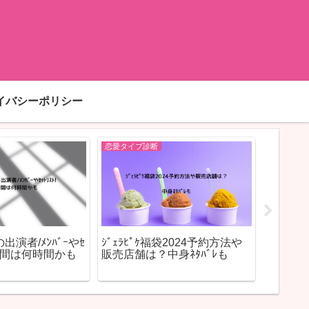
イバシーポリシー
恋愛タイプ診断
恋愛タイプ
出演者/ﾒﾝﾊﾞｰやｾ
ｼﾞｪﾗﾋﾟｹ福袋2024予約方法や
ボス猫
演時間は何時間かも
販売店舗は？中身ﾈﾀﾊﾞﾚも
傾向・
やすく