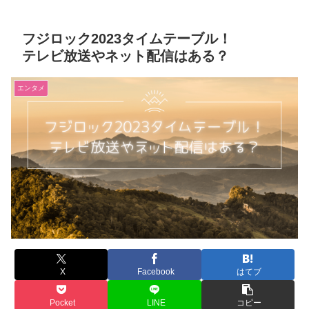
フジロック2023タイムテーブル！
テレビ放送やネット配信はある？
エンタメ
X
Facebook
はてブ
Pocket
LINE
コピー