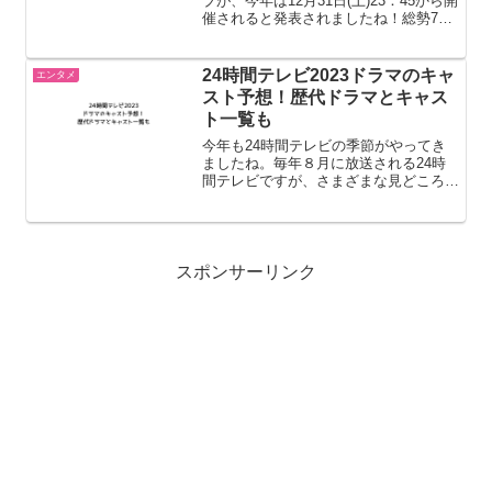
ブが、今年は12月31日(土)23：45から開
催されると発表されましたね！総勢79
組の豪華アーティストが出演して、
2023年の始まりをみんなでお祝いしま
す。今回はCDTV年越しライブ2022-
24時間テレビ2023ドラマのキャ
エンタメ
2023の...
スト予想！歴代ドラマとキャス
ト一覧も
今年も24時間テレビの季節がやってき
ましたね。毎年８月に放送される24時
間テレビですが、さまざまな見どころが
ある中で、オリジナルドラマが楽しみ！
という方も多いのではないでしょうか。
そこで今回は24時間テレビ2023のドラ
マについて、キャスト...
スポンサーリンク