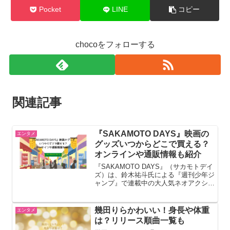
Pocket
LINE
コピー
chocoをフォローする
関連記事
『SAKAMOTO DAYS』映画の
エンタメ
グッズいつからどこで買える？
オンラインや通販情報も紹介
『SAKAMOTO DAYS』（サカモトデイ
ズ）は、鈴木祐斗氏による『週刊少年ジ
ャンプ』で連載中の大人気ネオアクショ
ン漫画です。伝説の殺し屋・坂本太郎が
引退・激太り後、家族と平和な日常を守
るため、迫りくる刺客たちと戦うソリッ
幾田りらかわいい！身長や体重
エンタメ
ドなバトルコメデ...
は？リリース順曲一覧も