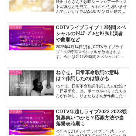
幾田りらさんの歌唱シーンやアーティス
ト写真などを見て、かわいいと思いませ
んでしたか？YOASOBIやソロ活動の活
躍は当然のこと、雑誌のインタビューで
彼女の姿を見惚れた方は多いはずです。
今回は幾田りらさんについて、あらゆる
CDTVライブライブ！2時間スペ
エンタメ
角度から掘り下げよう...
シャルのﾀｲﾑﾃｰﾌﾞﾙとｾﾄﾘ/出演者
や曲順など
2025年4月14日(月)にCDTVライブライ
ブ！の2時間スペシャルが放送されま
す。今回はCDTV2時間スペシャルにつ
いてCDTVライブライブ！2時間スペシ
ャルの出演者CDTVライブライブ！2時
間スペシャルのセットリストCDTVライ
ねぐせ。日常革命歌詞の意味
エンタメ
ブライブ...
は？作詞したのは誰かも
ねぐせ。日常革命歌詞作詞したのは誰？
「日常革命」は、ボーカルのりょたちさ
んが作詞し、りょたちさんが作曲した楽
曲です。この曲は、歌詞とメロディがと
ても印象的で、多くの人々に愛されてい
ます。ねぐせ。日常革命歌詞の意味は？
CDTV年越しライブ2022-2023観
エンタメ
『ねぐせ。』は2020年...
覧募集いつから？応募方法や当
落発表時期も
今年もCDTVライブライブ！年越しライ