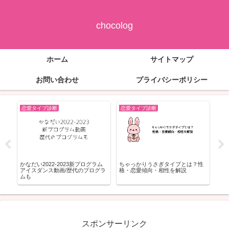
chocolog
ホーム
サイトマップ
お問い合わせ
プライバシーポリシー
恋愛タイプ診断
恋愛タイプ診断
恋
ﾝｷ
かなだい2022-2023新プログラム
ちゃっかりうさぎタイプとは？性
ラブ
16
アイスダンス動画/歴代のプログラ
格・恋愛傾向・相性を解説
ー
ムも
リ
スポンサーリンク