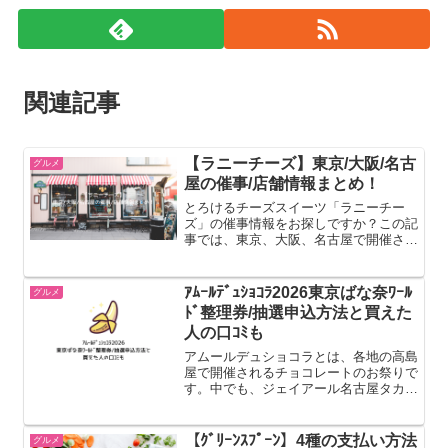
関連記事
【ラニーチーズ】東京/大阪/名古
グルメ
屋の催事/店舗情報まとめ！
とろけるチーズスイーツ「ラニーチー
ズ」の催事情報をお探しですか？この記
事では、東京、大阪、名古屋で開催され
るラニーチーズの催事情報をまとめてい
ます。ラニーチーズは、北海道産の濃厚
なクリームチーズを贅沢に使用したチー
ｱﾑｰﾙﾃﾞｭｼｮｺﾗ2026東京ばな奈ﾜｰﾙ
グルメ
ズケーキやバターサンドが人...
ﾄﾞ整理券/抽選申込方法と買えた
人の口ｺﾐも
アムールデュショコラとは、各地の高島
屋で開催されるチョコレートのお祭りで
す。中でも、ジェイアール名古屋タカシ
マヤのアムールデュショコラは別格！国
内外の有名ブランドが出展し、シェフが
来店するほどの大イベントになっていま
【ｸﾞﾘｰﾝｽﾌﾟｰﾝ】4種の支払い方法
グルメ