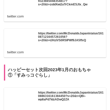
9323665048354817?
s=20&t=zobIXwi2aTrCkmESJlx_Qw
twitter.com
https://twitter.com/McDonaldsJapan/status/161
0871216457261056?
s=20&t=IJHziVS0R5IPWf9JA5ffxQ
twitter.com
ハッピーセット次回2023年1月のおもちゃ
①「すみっコぐらし」
https://twitter.com/McDonaldsJapan/status/161
0886316161384450?s=20&t=QBi–
wp8aPd7IdzADwQ2ZA