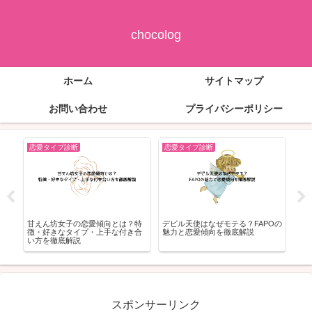
chocolog
ホーム
サイトマップ
お問い合わせ
プライバシーポリシー
恋愛タイプ診断
恋愛タイプ診断
恋
性
甘えん坊女子の恋愛傾向とは？特
デビル天使はなぜモテる？FAPOの
【
解
徴・好きなタイプ・上手な付き合
魅力と恋愛傾向を徹底解説
買
い方を徹底解説
スポンサーリンク