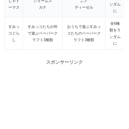
しゃト
ジェームス
ニア
ンダム
ーマス
カナ
ディーゼル
に
全6種
すみっ
すみっコたちが外
おうちで遊ぶすみっ
類をラ
コぐら
で遊ぶペーパーク
コたちのペーパーク
ンダム
し
ラフト3種類
ラフト3種類
に
スポンサーリンク