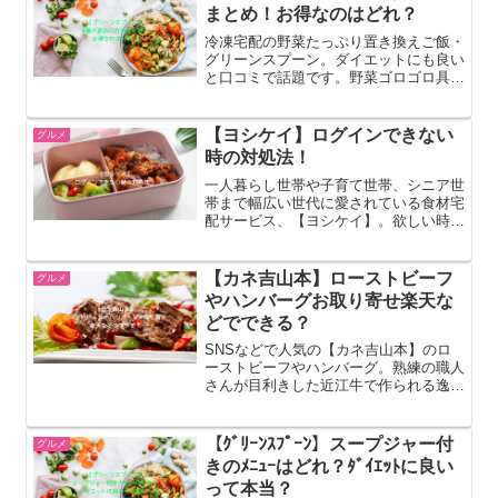
す。【開催期間】：202...
まとめ！お得なのはどれ？
冷凍宅配の野菜たっぷり置き換えご飯・
グリーンスプーン。ダイエットにも良い
と口コミで話題です。野菜ゴロゴロ具沢
山のスープやスムージー、ハンバーグな
どの豊富なメニューを手軽に楽しめるの
が魅力です。chocoいつもの支払い方法
【ヨシケイ】ログインできない
グルメ
使えるかな…？途中で...
時の対処法！
一人暮らし世帯や子育て世帯、シニア世
帯まで幅広い世代に愛されている食材宅
配サービス、【ヨシケイ】。欲しい時に
欲しいだけ注文できるのが嬉しいです
ね。chocoIDとかパスワード管理って大
変？忘れちゃったらどうするの？今回は
【カネ吉山本】ローストビーフ
グルメ
【ヨシケイ】ログイン...
やハンバーグお取り寄せ楽天な
どでできる？
SNSなどで人気の【カネ吉山本】のロ
ーストビーフやハンバーグ。熟練の職人
さんが目利きした近江牛で作られる逸品
です。カネ吉山本の本店は滋賀県の近江
八幡市。遠方に在住でも【カネ吉山本】
の商品ってお取り寄せできるのでしょう
【ｸﾞﾘｰﾝｽﾌﾟｰﾝ】スープジャー付
グルメ
か？この記事では【カネ吉...
きのﾒﾆｭｰはどれ？ﾀﾞｲｴｯﾄに良い
って本当？